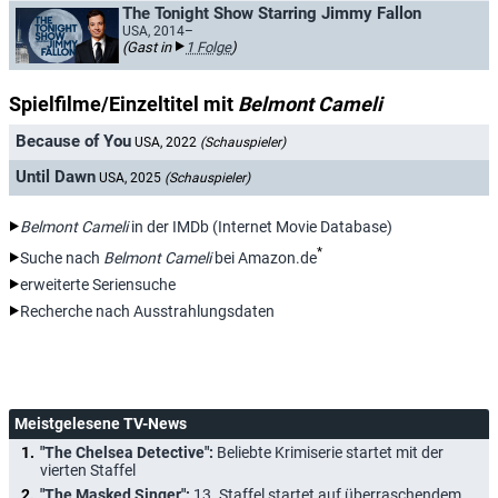
The Tonight Show Starring Jimmy Fallon
USA, 2014–
(Gast in
1 Folge
)
Spielfilme/Einzeltitel mit
Belmont Cameli
Because of You
USA, 2022
(Schauspieler)
Until Dawn
USA, 2025
(Schauspieler)
Belmont Cameli
in der IMDb (Internet Movie Database)
*
Suche nach
Belmont Cameli
bei Amazon.de
erweiterte Seriensuche
Recherche nach Ausstrahlungsdaten
Meistgelesene TV-News
"The Chelsea Detective":
Beliebte Krimiserie startet mit der
vierten Staffel
"The Masked Singer":
13. Staffel startet auf überraschendem