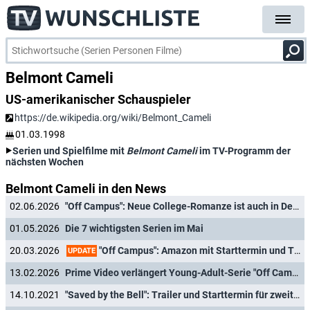
Belmont Cameli
US-amerikanischer Schauspieler
https://de.wikipedia.org/wiki/Belmont_Cameli
01.03.1998
Serien und Spielfilme mit
Belmont Cameli
im TV-Programm der
nächsten Wochen
Belmont Cameli in den News
02.06.2026
"Off Campus": Neue College-Romanze ist auch in Deutschland ein großer Serien-Hit
01.05.2026
Die 7 wichtigsten Serien im Mai
"Off Campus": Amazon mit Starttermin und Trailer zur neuen Young-Adult-Serie
20.03.2026
UPDATE
13.02.2026
Prime Video verlängert Young-Adult-Serie "Off Campus" noch vor dem Start
14.10.2021
"Saved by the Bell": Trailer und Starttermin für zweite Staffel