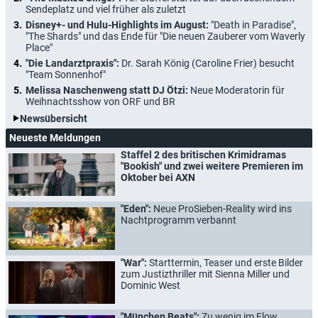
Sendeplatz und viel früher als zuletzt
Disney+- und Hulu-Highlights im August:
"Death in Paradise",
"The Shards" und das Ende für "Die neuen Zauberer vom Waverly
Place"
"Die Landarztpraxis":
Dr. Sarah König (Caroline Frier) besucht
"Team Sonnenhof"
Melissa Naschenweng statt DJ Ötzi:
Neue Moderatorin für
Weihnachtsshow von ORF und BR
Newsübersicht
Neueste Meldungen
Staffel 2 des britischen Krimidramas
"Bookish" und zwei weitere Premieren im
Oktober bei AXN
"Eden":
Neue ProSieben-Reality wird ins
Nachtprogramm verbannt
"War":
Starttermin, Teaser und erste Bilder
zum Justizthriller mit Sienna Miller und
Dominic West
"München Beats":
Zu wenig im Flow