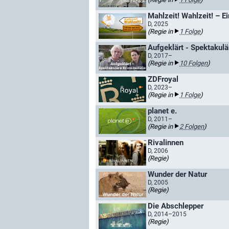
Mahlzeit! Wahlzeit! – 
D, 2025
(Regie in
1 Folge
)
Aufgeklärt - Spektakulä
D, 2017–
(Regie in
10 Folgen
)
ZDFroyal
D, 2023–
(Regie in
1 Folge
)
planet e.
D, 2011–
(Regie in
2 Folgen
)
Rivalinnen
D, 2006
(Regie)
Wunder der Natur
D, 2005
(Regie)
Die Abschlepper
D, 2014–2015
(Regie)