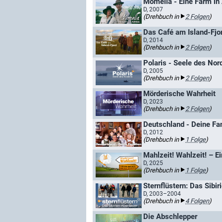
Momella - Eine Farm in 
D, 2007
(Drehbuch in
2 Folgen
)
Das Café am Island-Fjo
D, 2014
(Drehbuch in
2 Folgen
)
Polaris - Seele des Nor
D, 2005
(Drehbuch in
2 Folgen
)
Mörderische Wahrheit
D, 2023
(Drehbuch in
2 Folgen
)
Deutschland - Deine Fa
D, 2012
(Drehbuch in
1 Folge
)
Mahlzeit! Wahlzeit! – 
D, 2025
(Drehbuch in
1 Folge
)
D, 2003–2004
(Drehbuch in
4 Folgen
)
Die Abschlepper