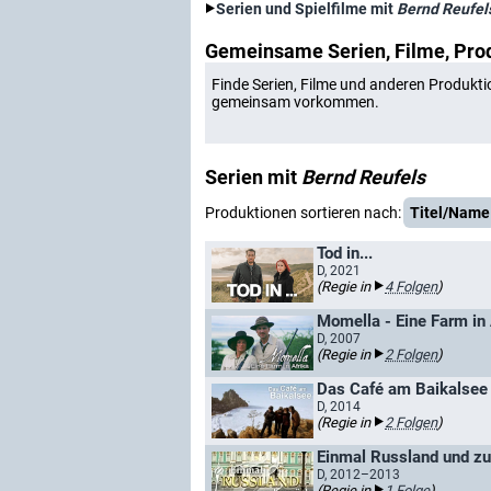
Serien und Spielfilme mit
Bernd Reufel
Gemeinsame Serien, Filme, Pro
Finde Serien, Filme und anderen Produkti
gemeinsam vorkommen.
Serien mit
Bernd Reufels
Produktionen sortieren nach:
Titel/Name
Tod in...
D, 2021
(Regie in
4 Folgen
)
Momella - Eine Farm in 
D, 2007
(Regie in
2 Folgen
)
Das Café am Baikalsee
D, 2014
(Regie in
2 Folgen
)
Einmal Russland und z
D, 2012–2013
(Regie in
1 Folge
)