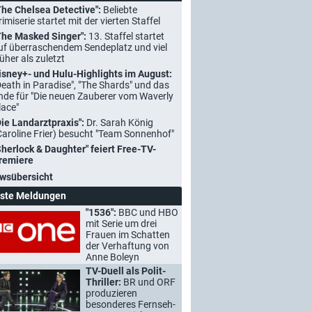
The Chelsea Detective":
Beliebte
rimiserie startet mit der vierten Staffel
The Masked Singer":
13. Staffel startet
uf überraschendem Sendeplatz und viel
rüher als zuletzt
isney+- und Hulu-Highlights im August:
Death in Paradise", "The Shards" und das
nde für "Die neuen Zauberer vom Waverly
lace"
Die Landarztpraxis":
Dr. Sarah König
Caroline Frier) besucht "Team Sonnenhof"
Sherlock & Daughter" feiert Free-TV-
remiere
wsübersicht
ste Meldungen
"1536":
BBC und HBO
mit Serie um drei
Frauen im Schatten
der Verhaftung von
Anne Boleyn
TV-Duell als Polit-
Thriller:
BR und ORF
produzieren
besonderes Fernseh-