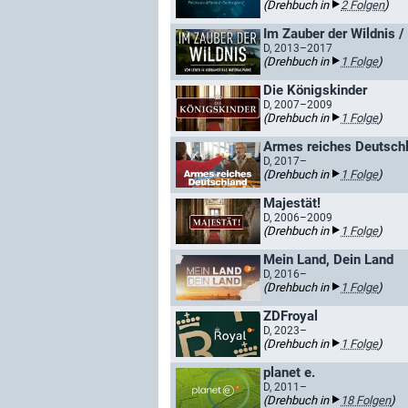
(Drehbuch in
2 Folgen
)
Im Zauber der Wildnis 
D, 2013–2017
(Drehbuch in
1 Folge
)
Die Königskinder
D, 2007–2009
(Drehbuch in
1 Folge
)
Armes reiches Deutsch
D, 2017–
(Drehbuch in
1 Folge
)
Majestät!
D, 2006–2009
(Drehbuch in
1 Folge
)
Mein Land, Dein Land
D, 2016–
(Drehbuch in
1 Folge
)
ZDFroyal
D, 2023–
(Drehbuch in
1 Folge
)
planet e.
D, 2011–
(Drehbuch in
18 Folgen
)