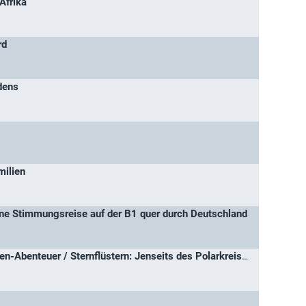
Afrika
rd
dens
milien
Eine Stimmungsreise auf der B1 quer durch Deutschland
Sternflüstern: Das Sibirien-Abenteuer / Sternflüstern: Jenseits des Polarkreises