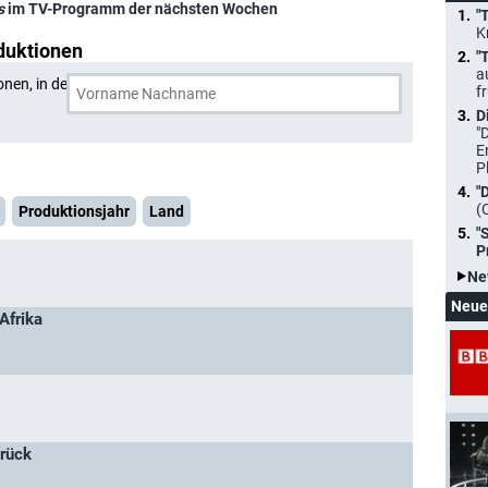
s
im TV-Programm der nächsten Wochen
"
K
duktionen
"
a
onen, in denen
Bernd Reufels
und eine weitere Person
f
D
"
E
P
"
(
Produktionsjahr
Land
"
P
Ne
Neue
Afrika
urück