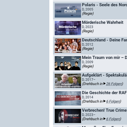
Polaris - Seele des Nor
D, 2005
(Regie)
Mörderische Wahrheit
D, 2023
(Regie)
Deutschland - Deine Fa
D, 2012
(Regie)
Mein Traum von mir – D
D, 2009
(Regie)
Aufgeklärt - Spektakulä
D, 2017–
(Drehbuch in
26 Folgen
)
Die Geschichte der RAF
D, 2014
(Drehbuch in
6 Folgen
)
Verbrechen! True Crime
D, 2023–
(Drehbuch in
6 Folgen
)