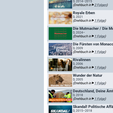
D, 2014–2015
(Drehbuch in
2 Folgen
)
Royale Erben
D, 2021
(Drehbuch in
1 Folge
)
Die Mutmacher / Die M
D, 2024–
(Drehbuch in
1 Folge
)
Die Fürsten von Monaco
D, 2009
(Drehbuch in
1 Folge
)
Rivalinnen
D, 2006
(Drehbuch in
1 Folge
)
Wunder der Natur
D, 2005
(Drehbuch in
1 Folge
)
Deutschland, Deine Äm
D, 2018
(Drehbuch in
1 Folge
)
D, 2015–2018