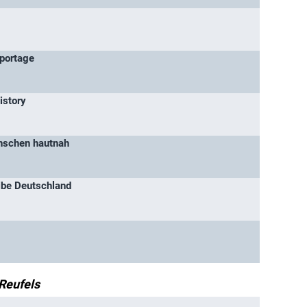
portage
istory
nschen hautnah
ibe Deutschland
Reufels