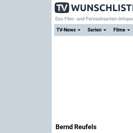
Das Film- und Fernsehserien-Infopor
TV-News
Serien
Filme
Bernd Reufels