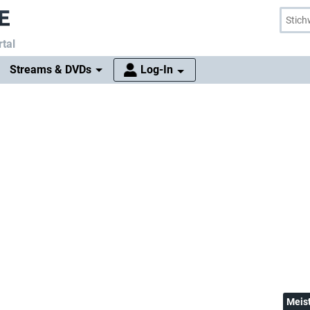
tal
Streams & DVDs
Log-In
Meis