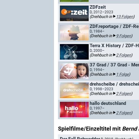
ZDFzeit
D, 2012–2023
(Drehbuch in
13 Folgen
)
ZDF.reportage / ZDF-Re
D, 1984–
(Drehbuch in
9 Folgen
)
Terra X History / ZDF-H
D, 2000–
(Drehbuch in
2 Folgen
)
37 Grad / 37 Grad - Me
D, 1994–
(Drehbuch in
1 Folge
)
drehscheibe / drehsche
D, 1998–2023
(Drehbuch in
2 Folgen
)
hallo deutschland
D, 1997–
(Drehbuch in
2 Folgen
)
Spielfilme/Einzeltitel mit
Bernd 