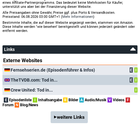
eines Affiliate-Partnerprogramms. Das bedeutet keine Mehrkosten für Käufer,
unterstützt uns aber bei der Finanzierung dieser Website.
Alle Preisangaben ohne Gewähr, Preise ggf. plus Porto & Versandkosten.
Preisstand: 06.08.2026 03:00 GMT+1 (
Mehr Informationen
)
Bestimmte Inhalte, die auf dieser Website angezeigt werden, stammen von Amazon.
Diese Inhalte werden "wie besehen" bereitgestellt und können jederzeit geändert oder
entfernt werden.
Links
Externe Websites
Fernsehserien.de (Episodenführer & Infos)
E
I
TheTVDB.com: Tod in...
E
I
Crew United: Tod in...
I
E
Episodenliste
I
Inhaltsangabe
B
Bilder
A
Audio/Musik
V
Videos
F
Forum
N
Blog/News
weitere Links