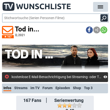
Tod in...
D
, 2021
167
kostenlose E-Mail-Benachrichtigung bei Streaming- oder TV-Start
Infos
Streams
im TV
Forum
Episoden
Shop
Top 3
167
Fans
Serienwertung