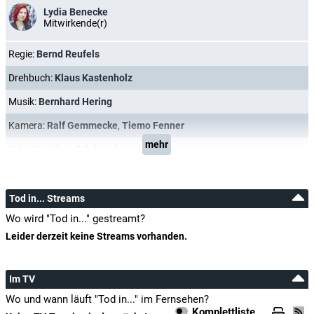
Lydia Benecke
Mitwirkende(r)
Regie:
Bernd Reufels
Drehbuch:
Klaus Kastenholz
Musik:
Bernhard Hering
Kamera:
Ralf Gemmecke
,
Tiemo Fenner
mehr
Schnitt:
Heiner Brink
,
Johannes Furrer
Tod in... Streams
Wo wird "Tod in..." gestreamt?
Leider derzeit keine Streams vorhanden.
Im TV
Wo und wann läuft "Tod in..." im Fernsehen?
Komplettliste