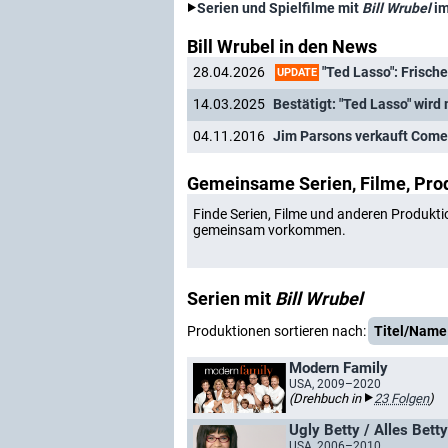
Serien und Spielfilme mit
Bill Wrubel
im
Bill Wrubel in den News
"Ted Lasso": Frische
28.04.2026
UPDATE
14.03.2025
Bestätigt: "Ted Lasso" wird
04.11.2016
Jim Parsons verkauft Come
Gemeinsame Serien, Filme, Pro
Finde Serien, Filme und anderen Produkti
gemeinsam vorkommen.
Serien mit
Bill Wrubel
Produktionen sortieren nach:
Titel/Name
Modern Family
USA, 2009–2020
(Drehbuch in
23 Folgen
)
Ugly Betty / Alles Betty
USA, 2006–2010