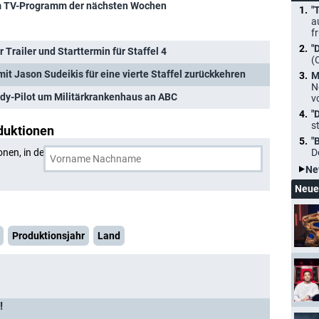
 TV-Programm der nächsten Wochen
"
a
f
"
r Trailer und Starttermin für Staffel 4
(
 mit Jason Sudeikis für eine vierte Staffel zurückkehren
M
N
dy-Pilot um Militärkrankenhaus an ABC
v
"
s
duktionen
"
onen, in denen
Bill Wrubel
und eine weitere Person
D
Ne
Neue
Produktionsjahr
Land
!