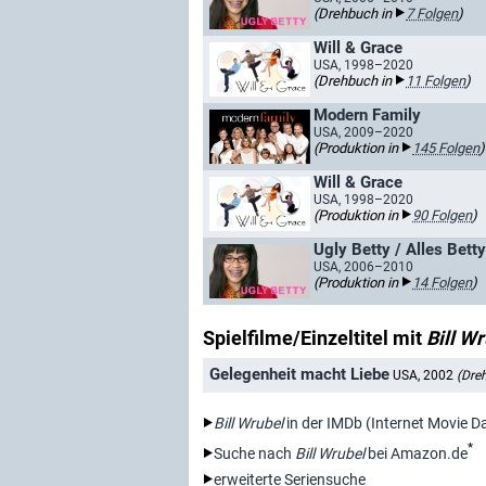
(Drehbuch in
7 Folgen
)
Will & Grace
USA, 1998–2020
(Drehbuch in
11 Folgen
)
Modern Family
USA, 2009–2020
(Produktion in
145 Folgen
)
Will & Grace
USA, 1998–2020
(Produktion in
90 Folgen
)
Ugly Betty / Alles Betty
USA, 2006–2010
(Produktion in
14 Folgen
)
Spielfilme/Einzeltitel mit
Bill W
Gelegenheit macht Liebe
USA, 2002
(Dre
Bill Wrubel
in der IMDb (Internet Movie D
*
Suche nach
Bill Wrubel
bei Amazon.de
erweiterte Seriensuche