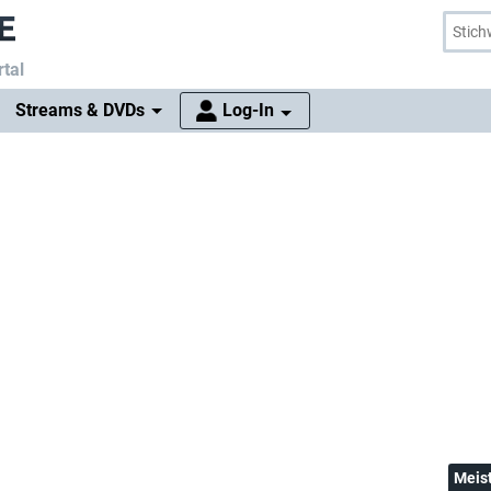
tal
Streams & DVDs
Log-In
Meis