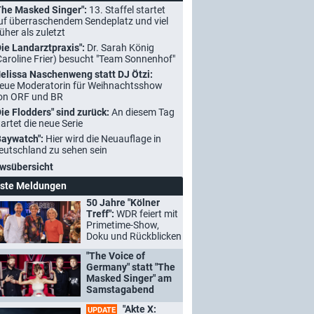
The Masked Singer":
13. Staffel startet
uf überraschendem Sendeplatz und viel
rüher als zuletzt
Die Landarztpraxis":
Dr. Sarah König
Caroline Frier) besucht "Team Sonnenhof"
elissa Naschenweng statt DJ Ötzi:
eue Moderatorin für Weihnachtsshow
on ORF und BR
Die Flodders" sind zurück:
An diesem Tag
tartet die neue Serie
Baywatch":
Hier wird die Neuauflage in
eutschland zu sehen sein
wsübersicht
ste Meldungen
50 Jahre "Kölner
Treff":
WDR feiert mit
Primetime-Show,
Doku und Rückblicken
"The Voice of
Germany" statt "The
Masked Singer" am
Samstagabend
"Akte X:
UPDATE