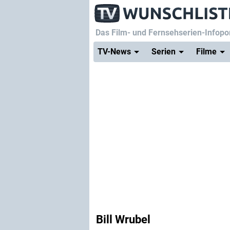
Das Film- und Fernsehserien-Infopor
TV-News
Serien
Filme
Bill Wrubel