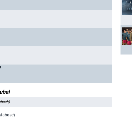
!
rubel
hbuch)
atabase)