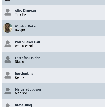
Alice Dinnean
Tina Fix
Winston Duke
Dwight
Philip Baker Hall
Walt Kleezak
Lateefah Holder
Nicole
Roy Jenkins
Kenny
Margaret Judson
Madison
Greta Jung