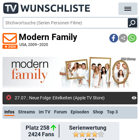
Modern Family
USA
, 2009–2020
2424
Disney
25.0
Infos
Streams
im TV
Forum
Episoden
Shop
Top 3
Platz 258
Serienwertung
2424
Fans