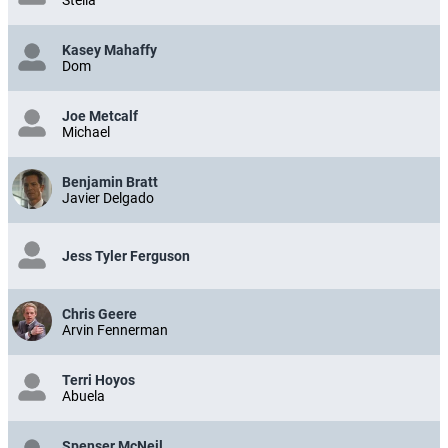
Kasey Mahaffy
Dom
Joe Metcalf
Michael
Benjamin Bratt
Javier Delgado
Jess Tyler Ferguson
Chris Geere
Arvin Fennerman
Terri Hoyos
Abuela
Spenser McNeil