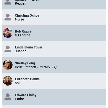
Reuben
Christina Ochoa
Nurse
Rob Riggle
Gil Thorpe
Linda Elena Tovar
Juanita
Shelley Long
DeDe Pritchett
(Staffel I–IX)
Elizabeth Banks
Sal
Edward Finlay
Padre