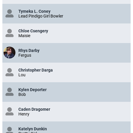
Tymeka L. Coney
Lead Pindigo Girl Bowler
Chloe Csengery
Maisie
Rhys Darby
Fergus
Christopher Darga
Lou
Kylen Deporter
Bob
Caden Dragomer
Henry
Katelyn Dunkin