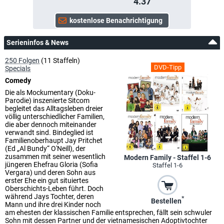
4.37
Serieninfos & News
250 Folgen
(11 Staffeln)
DVD-Tipp
Specials
Comedy
Die als Mockumentary (Doku-
Parodie) inszenierte Sitcom
begleitet das Alltagsleben dreier
völlig unterschiedlicher Familien,
die aber dennoch miteinander
verwandt sind. Bindeglied ist
Familienoberhaupt Jay Pritchet
(Ed „Al Bundy“ O'Neill), der
zusammen mit seiner wesentlich
Modern Family - Staffel 1-6
jüngeren Ehefrau Gloria (Sofia
Staffel 1-6
Vergara) und deren Sohn aus
erster Ehe ein gut situiertes
Oberschichts-Leben führt. Doch
während Jays Tochter, deren
*
Bestellen
Mann und ihre drei Kinder noch
am ehesten der klassischen Familie entsprechen, fällt sein schwuler
Sohn mit dessen Partner und der vietnamesischen Adoptivtochter