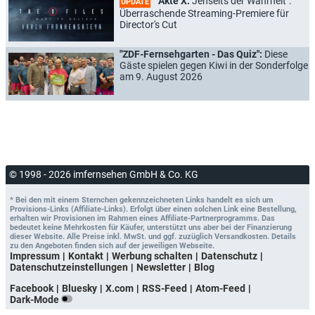
"Akte X:
Jenseits der Wahrheit":
UPDATE
Überraschende Streaming-Premiere für
Director's Cut
"ZDF-Fernsehgarten - Das Quiz":
Diese
Gäste spielen gegen Kiwi in der Sonderfolge
am 9. August 2026
© 1998 - 2026 imfernsehen GmbH & Co. KG
* Bei den mit einem Sternchen gekennzeichneten Links handelt es sich um
Provisions-Links (Affiliate-Links). Erfolgt über einen solchen Link eine Bestellung,
erhalten wir Provisionen im Rahmen eines Affiliate-Partnerprogramms. Das
bedeutet keine Mehrkosten für Käufer, unterstützt uns aber bei der Finanzierung
dieser Website. Alle Preise inkl. MwSt. und ggf. zuzüglich Versandkosten. Details
zu den Angeboten finden sich auf der jeweiligen Webseite.
Impressum
Kontakt
Werbung schalten
Datenschutz
Datenschutzeinstellungen
Newsletter
Blog
Facebook
Bluesky
X.com
RSS-Feed
Atom-Feed
Dark-Mode