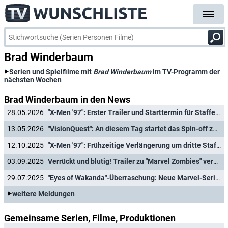
Brad Winderbaum
Serien und Spielfilme mit
Brad Winderbaum
im TV-Programm der
nächsten Wochen
Brad Winderbaum in den News
28.05.2026
"X-Men '97": Erster Trailer und Starttermin für Staffel 2 der Marvel-Superheldenserie
13.05.2026
"VisionQuest": An diesem Tag startet das Spin-off zu "WandaVision" auf Disney+
12.10.2025
"X-Men '97": Frühzeitige Verlängerung um dritte Staffel und weitere Marvel-News
03.09.2025
Verrückt und blutig! Trailer zu "Marvel Zombies" veröffentlicht
29.07.2025
"Eyes of Wakanda"-Überraschung: Neue Marvel-Serie startet schon diese Woche
weitere Meldungen
Gemeinsame Serien, Filme, Produktionen