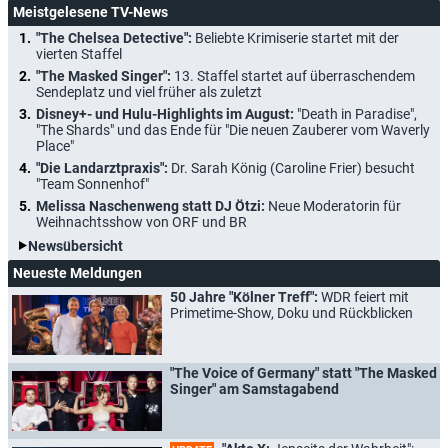
Meistgelesene TV-News
"The Chelsea Detective":
Beliebte Krimiserie startet mit der
vierten Staffel
"The Masked Singer":
13. Staffel startet auf überraschendem
Sendeplatz und viel früher als zuletzt
Disney+- und Hulu-Highlights im August:
"Death in Paradise",
"The Shards" und das Ende für "Die neuen Zauberer vom Waverly
Place"
"Die Landarztpraxis":
Dr. Sarah König (Caroline Frier) besucht
"Team Sonnenhof"
Melissa Naschenweng statt DJ Ötzi:
Neue Moderatorin für
Weihnachtsshow von ORF und BR
Newsübersicht
Neueste Meldungen
50 Jahre "Kölner Treff":
WDR feiert mit
Primetime-Show, Doku und Rückblicken
"The Voice of Germany" statt "The Masked
Singer" am Samstagabend