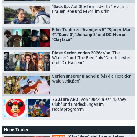
"Back Up:
Auf Streife mit der Ex" reizt mit
Frauenliebe und Māori im Krimi
Film-Trailer zu "Avengers 5", "Spider-Man
4", "Dune 3", "Jumanji 3" und DC-Horror
"Clayface"
Diese Serien enden 2026:
Von "The
Witcher" und "The Boys" bis "Grantchester"
und "Die Kaiserin"
Serien unserer Kindheit:
"Als die Tiere den
Wald verließen"
75 Jahre ARD:
Von "DuckTales", "Disney
Club" und Entdeckungen im
Nachtprogramm
Neue Trailer
"Star Wars" stellt neue Anime-