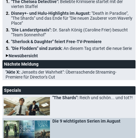
"The Chelsea Detective":
Beliebte Krimiserie startet mit der
vierten Staffel
Disney+- und Hulu-Highlights im August:
"Death in Paradise",
"The Shards" und das Ende für "Die neuen Zauberer vom Waverly
Place"
"Die Landarztpraxis":
Dr. Sarah König (Caroline Frier) besucht
"Team Sonnenhof"
"Sherlock & Daughter" feiert Free-TV-Premiere
"Die Flodders" sind zurück:
An diesem Tag startet die neue Serie
Newsübersicht
Nächste Meldung
"Akte X:
Jenseits der Wahrheit": Überraschende Streaming-
Premiere für Director's Cut
Specials
"The Shards":
Reich und schön... und tot?!
Die 9 wichtigsten Serien im August