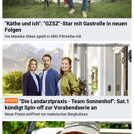
"Käthe und ich": "GZSZ"-Star mit Gastrolle in neuen
Folgen
Iris Mareike Steen spielt in ARD-Filmreihe mit
Joyn/Marc Rehbeck/Joshua Schneider
"Die Landarztpraxis - Team Sonnenhof": Sat.1
UPDATE
kündigt Spin-off zur Vorabendserie an
Neue Praxis eröffnet vor malerischer Bergkulisse
BBC/Red Planet Pictures/Lou Denim