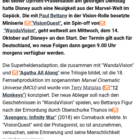
Bei seiner Upfront-Präsentation am gestrigen Dienstag
hatte Disney auch eine Neuigkeit aus der Marvel-Welt im
Gepäck. Die mit
Paul Bettany
in der Vision-Rolle besetzte
Miniserie
"VisionQuest"
, ein Spin-off von
"WandaVision"
, geht weltweit am Mittwoch, dem 14.
Oktober auf Disney+ an den Start. Der Termin gilt auch für
Deutschland, wo neue Folgen dann gegen 9.00 Uhr
morgens verfügbar werden.
Die Superheldenadaption, die zusammen mit "WandaVision"
und
"Agatha All Along"
eine Trilogie bildet, ist die 18.
Fernsehproduktion im sogenannten
Marvel Cinematic
Universe (MCU)
und wurde von
Terry Matalas
(
"12
Monkeys"
) konzipiert. Der neue Ableger soll nach den
Geschehnissen in "WandaVision" spielen, wo Bettanys Figur
nach der Ermordung durch Oberschurke Thanos in
"Avengers: Infinity War"
(2018) ein Comeback erlebte. In
"VisionQuest" wird der Protagonist, so ist anzunehmen,
versuchen, seine Erinnerung und seine Menschlichkeit