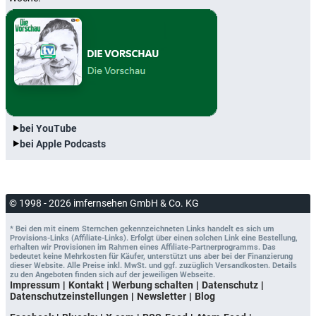
bei YouTube
bei Apple Podcasts
© 1998 - 2026 imfernsehen GmbH & Co. KG
* Bei den mit einem Sternchen gekennzeichneten Links handelt es sich um
Provisions-Links (Affiliate-Links). Erfolgt über einen solchen Link eine Bestellung,
erhalten wir Provisionen im Rahmen eines Affiliate-Partnerprogramms. Das
bedeutet keine Mehrkosten für Käufer, unterstützt uns aber bei der Finanzierung
dieser Website. Alle Preise inkl. MwSt. und ggf. zuzüglich Versandkosten. Details
zu den Angeboten finden sich auf der jeweiligen Webseite.
Impressum
Kontakt
Werbung schalten
Datenschutz
Datenschutzeinstellungen
Newsletter
Blog