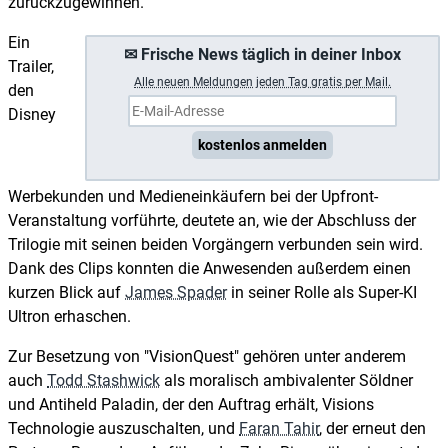
zurückzugewinnen.
Ein
✉ Frische News täglich in deiner Inbox
Trailer,
A
lle neuen Meldungen jeden Tag gratis per Mail.
den
Disney
kostenlos anmelden
Werbekunden und Medieneinkäufern bei der Upfront-
Veranstaltung vorführte, deutete an, wie der Abschluss der
Trilogie mit seinen beiden Vorgängern verbunden sein wird.
Dank des Clips konnten die Anwesenden außerdem einen
kurzen Blick auf
James Spader
in seiner Rolle als Super-KI
Ultron erhaschen.
Zur Besetzung von "VisionQuest" gehören unter anderem
auch
Todd Stashwick
als moralisch ambivalenter Söldner
und Antiheld Paladin, der den Auftrag erhält, Visions
Technologie auszuschalten, und
Faran Tahir
, der erneut den