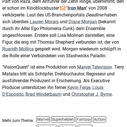
Part von Raza, dem Anführer der Zehn Ringe, übernimmt, den
er schon im Kinoblockbuster
"Iron Man"
von 2008
verkörperte. Laut des US-Branchenportals
Deadline
haben
sich überdies
Lauren Morais
und
Diane Morgan
(bekannt
durch ihr Alter Ego Philomena Cunk) dem Ensemble
angeschlossen. Erstere soll Lisa Molinari darstellen, eine
Figur, die eng mit Thomas Shepherd verbunden ist, der von
Ruaridh Mollica
gespielt wird. Morgan wiederum schlüpft in
die Rolle einer Verbündeten von Stashwicks Paladin.
"VisionQuest" ist eine Produktion von
Marvel Television
. Terry
Matalas tritt als Schöpfer, Drehbuchautor, Regisseur und
ausführender Produzent in Erscheinung. Als Executive
Producer unterstützen ihn ferner
Kevin Feige
,
Louis
D'Esposito
,
Brad Winderbaum
und
Christopher J. Byrne
.
Marvel
Superhelden
Fantasy
Action
Mehr zum Thema: