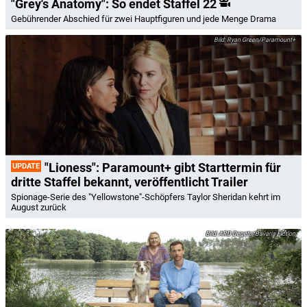
"Grey's Anatomy": So endet Staffel 22
Gebührender Abschied für zwei Hauptfiguren und jede Menge Drama
Ryan Green/Paramount+
"Lioness": Paramount+ gibt Starttermin für
UPDATE
dritte Staffel bekannt, veröffentlicht Trailer
Spionage-Serie des "Yellowstone"-Schöpfers Taylor Sheridan kehrt im
August zurück
ARD Degeto/Bavaria Fiction