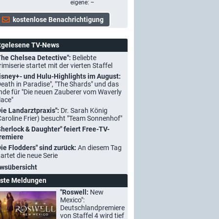
eigene: –
tgelesene TV-News
The Chelsea Detective":
Beliebte
rimiserie startet mit der vierten Staffel
isney+- und Hulu-Highlights im August:
Death in Paradise", "The Shards" und das
nde für "Die neuen Zauberer vom Waverly
lace"
Die Landarztpraxis":
Dr. Sarah König
Caroline Frier) besucht "Team Sonnenhof"
Sherlock & Daughter" feiert Free-TV-
remiere
Die Flodders" sind zurück:
An diesem Tag
tartet die neue Serie
wsübersicht
ste Meldungen
"Roswell:
New
Mexico":
Deutschlandpremiere
von Staffel 4 wird tief