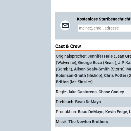
Kostenlose Startbenachricht
Cast & Crew
Originalsprecher:
Jennifer Hale
(Jean Gre
(Wolverine),
George Buza
(Beast),
J.P. Ka
(Gambit),
Alison Sealy-Smith
(Storm),
Ma
Robinson-Smith
(Bishop),
Chris Potter
(G
Britton
(Mr. Sinister)
Regie:
Jake Castorena
,
Chase Conley
Drehbuch:
Beau DeMayo
Produktion:
Beau DeMayo
,
Kevin Feige
,
L
Musik:
The Newton Brothers