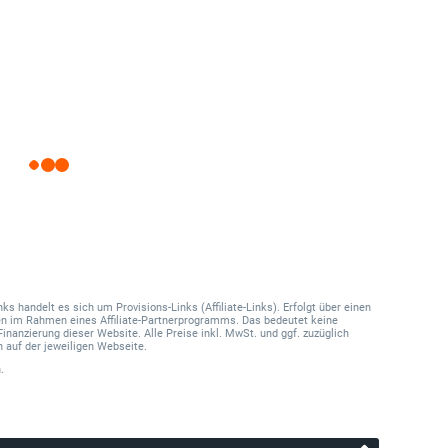
 handelt es sich um Provisions-Links (Affiliate-Links). Erfolgt über einen
onen im Rahmen eines Affiliate-Partnerprogramms. Das bedeutet keine
Finanzierung dieser Website. Alle Preise inkl. MwSt. und ggf. zuzüglich
 auf der jeweiligen Webseite.
.