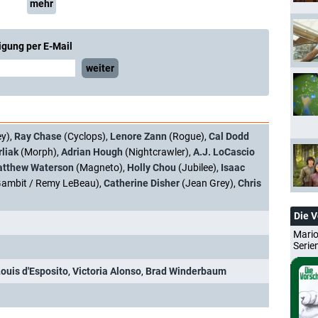
mehr
igung per E-Mail
weiter
y),
Ray Chase
(Cyclops),
Lenore Zann
(Rogue),
Cal Dodd
rliak
(Morph),
Adrian Hough
(Nightcrawler),
A.J. LoCascio
tthew Waterson
(Magneto),
Holly Chou
(Jubilee),
Isaac
ambit / Remy LeBeau),
Catherine Disher
(Jean Grey),
Chris
Die 
Mario
Serie
ouis d'Esposito
,
Victoria Alonso
,
Brad Winderbaum