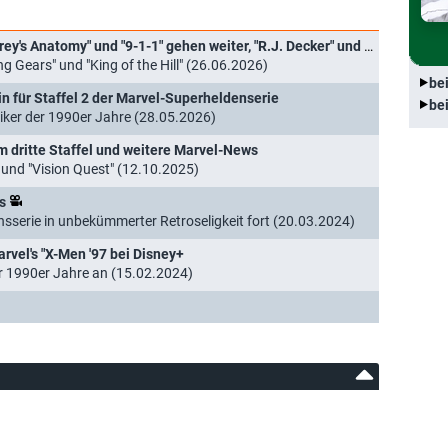
Disney+- und Hulu-Highlights im Juli: "Grey's Anatomy" und "9-1-1" gehen weiter, "R.J. Decker" und "Furious" starten
ng Gears" und "King of the Hill" (26.06.2026)
be
min für Staffel 2 der Marvel-Superheldenserie
be
iker der 1990er Jahre (28.05.2026)
m dritte Staffel und weitere Marvel-News
 und "Vision Quest" (12.10.2025)
s
sserie in unbekümmerter Retroseligkeit fort (20.03.2024)
arvel's "X-Men '97 bei Disney+
er 1990er Jahre an (15.02.2024)