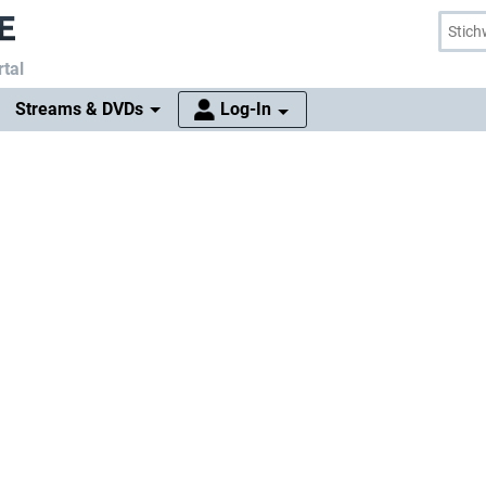
tal
Streams & DVDs
Log-In