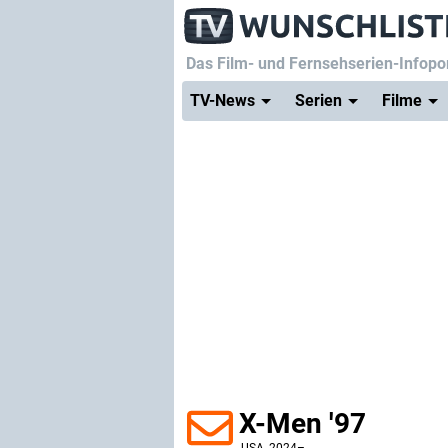
Das Film- und Fernsehserien-Infopor
TV-News
Serien
Filme
X-Men '97