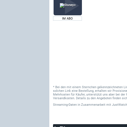
IM ABO
* Bei den mit einem Sternchen gekennzeichneten Links
solchen Link eine Bestellung, erhalten wir Provisi
Mehrkosten für Käufer, unterstützt uns aber bei der 
Versandkosten. Details zu den Angeboten finden sich
Streaming-Daten
in Zusammenarbeit mit
JustWatch