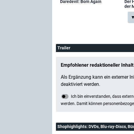
Daredevil: Born Again
Der H
der 
▼
Trailer
Shophighlights
: DVDs, Blu-ray-Discs, Bü