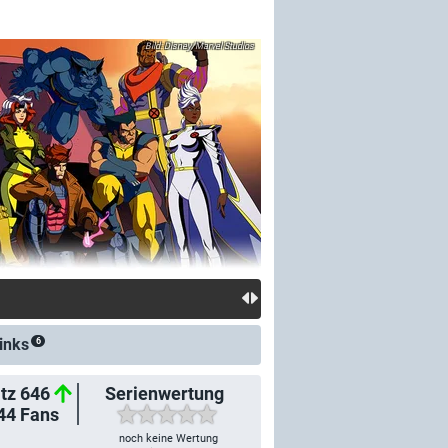
Disney/Marvel Studios
inks
6
tz 646
Serienwertung
44
Fans
noch keine Wertung