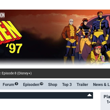
: Episode 8 (Disney+)
Forum
Episoden
Shop
Top 3
Trailer
News &
L
0
19
Pla
1