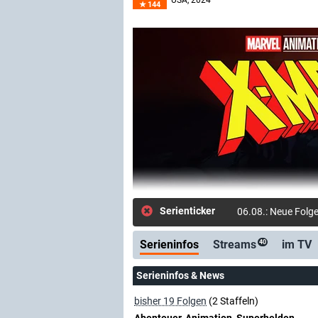
USA
, 2024–
144
Serienticker
06.08.: Neue Folge
Serieninfos
Streams
im TV
40
Serieninfos & News
bisher 19 Folgen
(2 Staffeln)