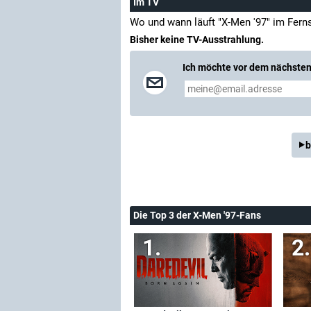
Im TV
Wo und wann läuft "X-Men '97" im Fern
Bisher keine TV-Ausstrahlung.
Ich möchte vor dem nächsten 
b
Die Top 3 der X-Men '97-Fans