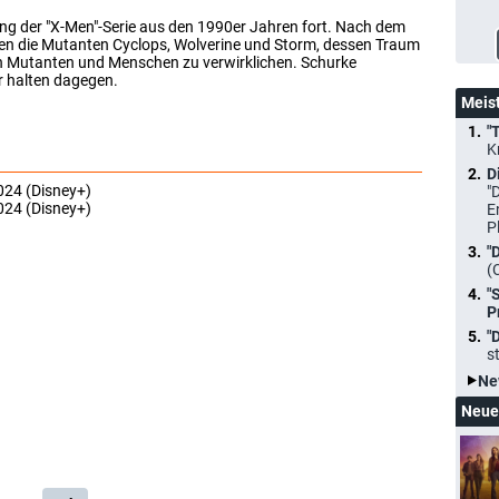
ung der "X-Men"-Serie aus den 1990er Jahren fort. Nach dem
hen die Mutanten Cyclops, Wolverine und Storm, dessen Traum
n Mutanten und Menschen zu verwirklichen. Schurke
r halten dagegen.
Meis
"
K
D
024 (Disney+)
"
024 (Disney+)
E
P
"
(
"
P
"
s
Ne
Neue