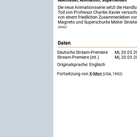
Abenteuer, Animation, Superhelden
Die neue Animationsserie setzt die Handl
Tod von Professor Charles Xavier versuc
von einem friedlichen Zusammenleben vo
Magneto und Superschurke Mister Siniste
(mm)
Daten
Deutsche Stream-Premiere
Mi, 20.03.2
Stream-Premiere (int.)
Mi, 20.03.2
Originalsprache:
Englisch
Fortsetzung von
X-Men
(USA, 1992)