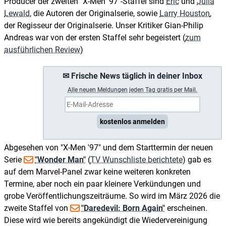
Producer der zweiten "X-Men '97"-Staffel sind
Eric
und
Julia
Lewald
, die Autoren der Originalserie, sowie
Larry Houston
,
der Regisseur der Originalserie. Unser Kritiker Gian-Philip
Andreas war von der ersten Staffel sehr begeistert (
zum
ausführlichen Review
)
✉ Frische News täglich in deiner Inbox
A
lle neuen Meldungen jeden Tag gratis per Mail.
kostenlos anmelden
Abgesehen von "X-Men '97" und dem Starttermin der neuen
Serie
"Wonder Man"
(
TV Wunschliste berichtete
) gab es
auf dem Marvel-Panel zwar keine weiteren konkreten
Termine, aber noch ein paar kleinere Verkündungen und
grobe Veröffentlichungszeiträume. So wird im März 2026 die
zweite Staffel von
"Daredevil: Born Again"
erscheinen.
Diese wird wie bereits angekündigt die Wiedervereinigung