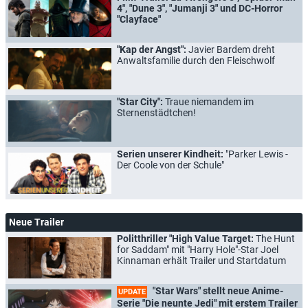
4", "Dune 3", "Jumanji 3" und DC-Horror
"Clayface"
"Kap der Angst":
Javier Bardem dreht
Anwaltsfamilie durch den Fleischwolf
"Star City":
Traue niemandem im
Sternenstädtchen!
Serien unserer Kindheit:
"Parker Lewis -
Der Coole von der Schule"
Neue Trailer
Politthriller "High Value Target:
The Hunt
for Saddam" mit "Harry Hole"-Star Joel
Kinnaman erhält Trailer und Startdatum
"Star Wars" stellt neue Anime-
UPDATE
Serie "Die neunte Jedi" mit erstem Trailer