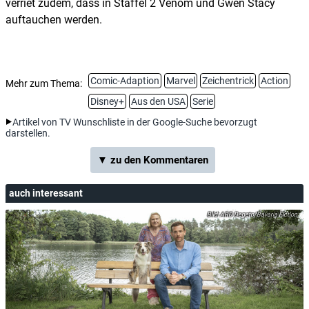
verriet zudem, dass in Staffel 2 Venom und Gwen Stacy
auftauchen werden.
Comic-Adaption
Marvel
Zeichentrick
Action
Mehr zum Thema:
Disney+
Aus den USA
Serie
Artikel von TV Wunschliste in der Google-Suche bevorzugt
darstellen.
▼ zu den Kommentaren
auch interessant
ARD Degeto/Bavaria Fiction