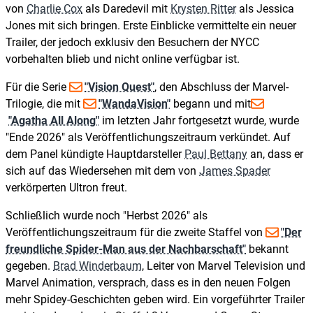
von
Charlie Cox
als Daredevil mit
Krysten Ritter
als Jessica
Jones mit sich bringen. Erste Einblicke vermittelte ein neuer
Trailer, der jedoch exklusiv den Besuchern der NYCC
vorbehalten blieb und nicht online verfügbar ist.
Für die Serie
"Vision Quest"
, den Abschluss der Marvel-
Trilogie, die mit
"WandaVision"
begann und mit
"Agatha All Along"
im letzten Jahr fortgesetzt wurde, wurde
"Ende 2026" als Veröffentlichungszeitraum verkündet. Auf
dem Panel kündigte Hauptdarsteller
Paul Bettany
an, dass er
sich auf das Wiedersehen mit dem von
James Spader
verkörperten Ultron freut.
Schließlich wurde noch "Herbst 2026" als
Veröffentlichungszeitraum für die zweite Staffel von
"Der
freundliche Spider-Man aus der Nachbarschaft"
bekannt
gegeben.
Brad Winderbaum
, Leiter von Marvel Television und
Marvel Animation, versprach, dass es in den neuen Folgen
mehr Spidey-Geschichten geben wird. Ein vorgeführter Trailer