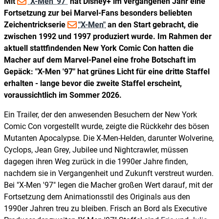
Mit
"X-Men '97"
hat Disney+ im vergangenen Jahr eine
Fortsetzung zur bei Marvel-Fans besonders beliebten
Zeichentrickserie
"X-Men"
an den Start gebracht, die
zwischen 1992 und 1997 produziert wurde. Im Rahmen der
aktuell stattfindenden New York Comic Con hatten die
Macher auf dem Marvel-Panel eine frohe Botschaft im
Gepäck: "X-Men '97" hat grünes Licht für eine dritte Staffel
erhalten - lange bevor die zweite Staffel erscheint,
voraussichtlich im Sommer 2026.
Ein Trailer, der den anwesenden Besuchern der New York
Comic Con vorgestellt wurde, zeigte die Rückkehr des bösen
Mutanten Apocalypse. Die X-Men-Helden, darunter Wolverine,
Cyclops, Jean Grey, Jubilee und Nightcrawler, müssen
dagegen ihren Weg zurück in die 1990er Jahre finden,
nachdem sie in Vergangenheit und Zukunft verstreut wurden.
Bei "X-Men '97" legen die Macher großen Wert darauf, mit der
Fortsetzung dem Animationsstil des Originals aus den
1990er Jahren treu zu bleiben. Frisch an Bord als Executive