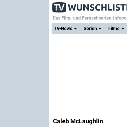
Das Film- und Fernsehserien-Infopor
TV-News
Serien
Filme
Caleb McLaughlin