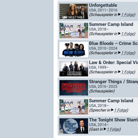
Unforgettable
USA, 2011–2016
(Schauspieler in
1 Folge
)
Summer Camp Island
USA, 2018–
(Schauspieler in
1 Folge
)
Blue Bloods – Crime S
USA, 2010–2024
(Schauspieler in
1 Folge
)
Law & Order: Special Vi
USA, 1999–
(Schauspieler in
1 Folge
)
Stranger Things / Stran
USA, 2016–2025
(Schauspieler)
Summer Camp Island
USA, 2018–
(Sprecher in
1 Folge
)
The Tonight Show Starr
USA, 2014–
(Gast in
1 Folge
)