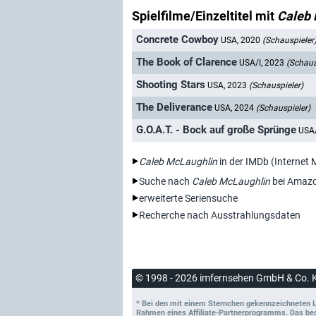
Spielfilme/Einzeltitel mit
Caleb 
Concrete Cowboy
USA, 2020
(Schauspieler
The Book of Clarence
USA/I, 2023
(Schaus
Shooting Stars
USA, 2023
(Schauspieler)
The Deliverance
USA, 2024
(Schauspieler)
G.O.A.T. - Bock auf große Sprünge
USA
Caleb McLaughlin
in der IMDb (Internet
Suche nach
Caleb McLaughlin
bei Amaz
erweiterte Seriensuche
Recherche nach Ausstrahlungsdaten
© 1998 - 2026 imfernsehen GmbH & Co. 
* Bei den mit einem Sternchen gekennzeichneten Lin
Rahmen eines Affiliate-Partnerprogramms. Das bedeu