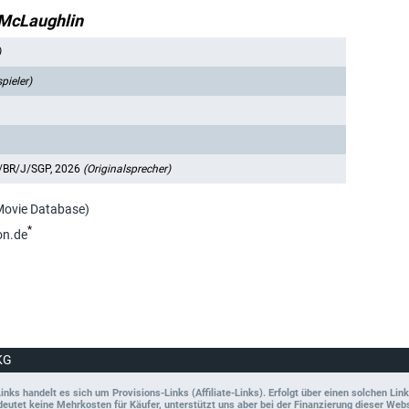
McLaughlin
)
pieler)
/BR/J/SGP, 2026
(Originalsprecher)
 Movie Database)
*
on.de
KG
ks handelt es sich um Provisions-Links (Affiliate-Links). Erfolgt über einen solchen Link
tet keine Mehrkosten für Käufer, unterstützt uns aber bei der Finanzierung dieser Websit