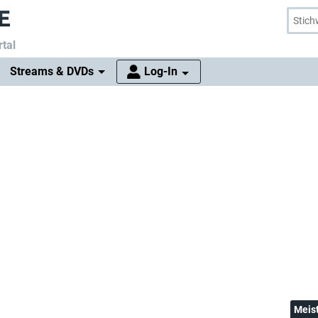
tal
Streams & DVDs
Log-In
Meis