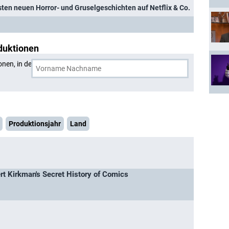
sten neuen Horror- und Gruselgeschichten auf Netflix & Co.
duktionen
onen, in denen
Caleb McLaughlin
und eine weitere Person
Produktionsjahr
Land
rt Kirkman's Secret History of Comics