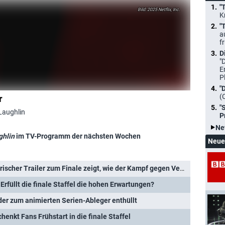
"
2025 Netflix, Inc.
K
"
a
f
D
"
E
P
"
(
r
"
Laughlin
P
Ne
ghlin
im TV-Programm der nächsten Wochen
Neue
cher Trailer zum Finale zeigt, wie der Kampf gegen Vecna weitergeht
 Erfüllt die finale Staffel die hohen Erwartungen?
lder zum animierten Serien-Ableger enthüllt
chenkt Fans Frühstart in die finale Staffel