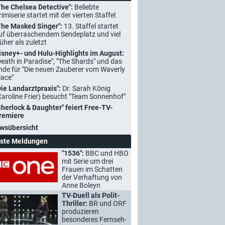
The Chelsea Detective":
Beliebte
rimiserie startet mit der vierten Staffel
The Masked Singer":
13. Staffel startet
uf überraschendem Sendeplatz und viel
rüher als zuletzt
isney+- und Hulu-Highlights im August:
Death in Paradise", "The Shards" und das
nde für "Die neuen Zauberer vom Waverly
lace"
Die Landarztpraxis":
Dr. Sarah König
Caroline Frier) besucht "Team Sonnenhof"
Sherlock & Daughter" feiert Free-TV-
remiere
wsübersicht
ste Meldungen
"1536":
BBC und HBO
mit Serie um drei
Frauen im Schatten
der Verhaftung von
Anne Boleyn
TV-Duell als Polit-
Thriller:
BR und ORF
produzieren
besonderes Fernseh-