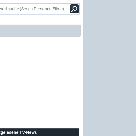
tgelesene TV-News