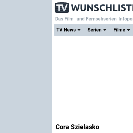
Das Film- und Fernsehserien-Infopor
TV-News
Serien
Filme
Cora Szielasko