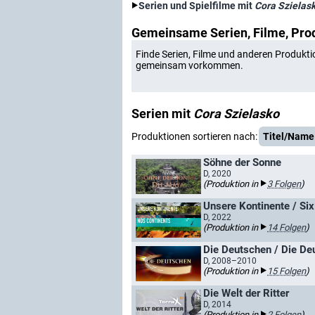
Serien und Spielfilme mit
Cora Szielas
Gemeinsame Serien, Filme, Pro
Finde Serien, Filme und anderen Produkti
gemeinsam vorkommen.
Serien mit
Cora Szielasko
Produktionen sortieren nach:
Titel/Name
Söhne der Sonne
D, 2020
(Produktion in
3 Folgen
)
Unsere Kontinente / Si
D, 2022
(Produktion in
14 Folgen
)
Die Deutschen / Die Deu
D, 2008–2010
(Produktion in
15 Folgen
)
Die Welt der Ritter
D, 2014
(Produktion in
2 Folgen
)