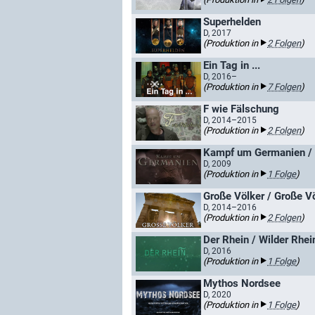
Superhelden
D, 2017
(Produktion in
2 Folgen
)
Ein Tag in ...
D, 2016–
(Produktion in
7 Folgen
)
F wie Fälschung
D, 2014–2015
(Produktion in
2 Folgen
)
Kampf um Germanien / 
D, 2009
(Produktion in
1 Folge
)
Große Völker / Große V
D, 2014–2016
(Produktion in
2 Folgen
)
Der Rhein / Wilder Rhei
D, 2016
(Produktion in
1 Folge
)
Mythos Nordsee
D, 2020
(Produktion in
1 Folge
)