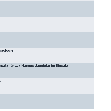
häologie
satz für ... / Hannes Jaenicke im Einsatz
n