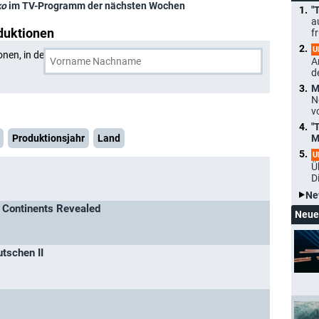
ko
im TV-Programm der nächsten Wochen
"
a
duktionen
f
U
onen, in denen
Cora Szielasko
und eine weitere Person
A
d
M
N
v
"
Produktionsjahr
Land
M
U
Ü
D
Ne
x Continents Revealed
Neue
tschen II