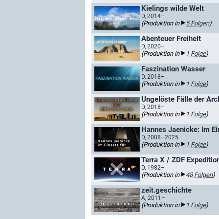
Kielings wilde Welt
D, 2014–
(Produktion in
5 Folgen
)
Abenteuer Freiheit
D, 2020–
(Produktion in
1 Folge
)
Faszination Wasser
D, 2018–
(Produktion in
1 Folge
)
Ungelöste Fälle der Arc
D, 2018–
(Produktion in
1 Folge
)
Hannes Jaenicke: Im Ein
D, 2008–2025
(Produktion in
1 Folge
)
Terra X / ZDF Expeditio
D, 1982–
(Produktion in
48 Folgen
)
zeit.geschichte
A, 2011–
(Produktion in
1 Folge
)