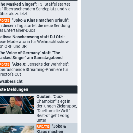
The Masked Singer":
13. Staffel startet
uf überraschendem Sendeplatz und viel
rüher als zuletzt
"Joko & Klaas machen Urlaub":
PDATE
n diesem Tag startet die neue Sendung
es Entertainer-Duos
elissa Naschenweng statt DJ Ötzi:
eue Moderatorin für Weihnachtsshow
on ORF und BR
The Voice of Germany" statt "The
asked Singer" am Samstagabend
"Akte X:
Jenseits der Wahrheit":
PDATE
berraschende Streaming-Premiere für
irector's Cut
wsübersicht
ste Meldungen
Quoten:
"Quiz-
Champion" siegt in
der jungen Zielgruppe,
"Duell um die Welt"-
Best-of geht völlig
unter
"Joko &
UPDATE
Klaas machen