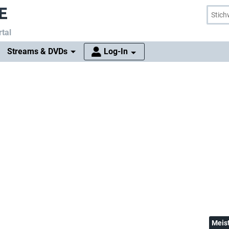
tal
Streams & DVDs
Log-In
Meis