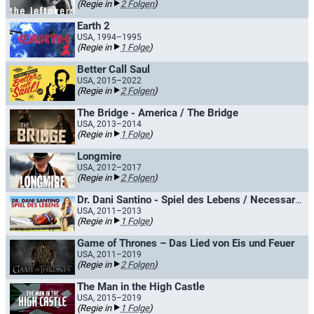
(Regie in
2 Folgen
)
Earth 2
USA, 1994–1995
(Regie in
1 Folge
)
Better Call Saul
USA, 2015–2022
(Regie in
2 Folgen
)
The Bridge - America / The Bridge
USA, 2013–2014
(Regie in
1 Folge
)
Longmire
USA, 2012–2017
(Regie in
2 Folgen
)
Dr. Dani Santino - Spiel des Lebens / Necessary Roughness
USA, 2011–2013
(Regie in
1 Folge
)
Game of Thrones – Das Lied von Eis und Feuer
USA, 2011–2019
(Regie in
2 Folgen
)
The Man in the High Castle
USA, 2015–2019
(Regie in
1 Folge
)