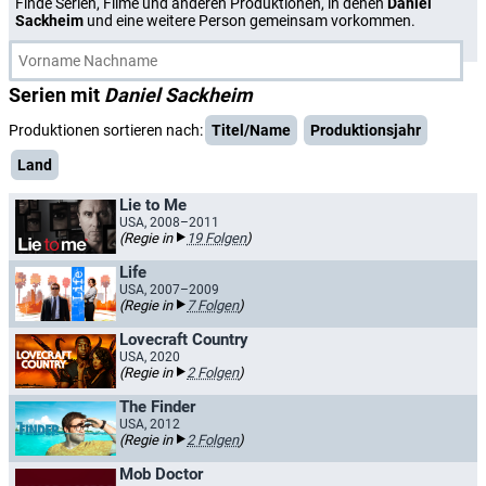
Finde Serien, Filme und anderen Produktionen, in denen
Daniel
Sackheim
und eine weitere Person gemeinsam vorkommen.
Serien mit
Daniel Sackheim
Produktionen sortieren nach:
Titel/Name
Produktionsjahr
Land
Lie to Me
USA, 2008–2011
(Regie in
19 Folgen
)
Life
USA, 2007–2009
(Regie in
7 Folgen
)
Lovecraft Country
USA, 2020
(Regie in
2 Folgen
)
The Finder
USA, 2012
(Regie in
2 Folgen
)
Mob Doctor