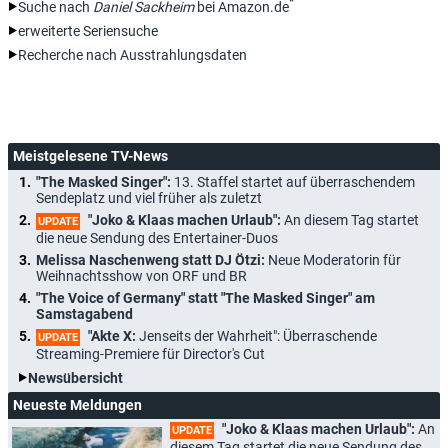
*
Suche nach
Daniel Sackheim
bei Amazon.de
erweiterte Seriensuche
Recherche nach Ausstrahlungsdaten
Meistgelesene TV-News
"The Masked Singer":
13. Staffel startet auf überraschendem
Sendeplatz und viel früher als zuletzt
"Joko & Klaas machen Urlaub":
An diesem Tag startet
UPDATE
die neue Sendung des Entertainer-Duos
Melissa Naschenweng statt DJ Ötzi:
Neue Moderatorin für
Weihnachtsshow von ORF und BR
"The Voice of Germany" statt "The Masked Singer" am
Samstagabend
"Akte X:
Jenseits der Wahrheit": Überraschende
UPDATE
Streaming-Premiere für Director's Cut
Newsübersicht
Neueste Meldungen
"Joko & Klaas machen Urlaub":
An
UPDATE
diesem Tag startet die neue Sendung des