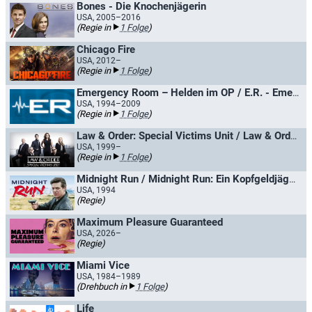
Bones - Die Knochenjägerin
USA, 2005–2016
(Regie in
1 Folge
)
Chicago Fire
USA, 2012–
(Regie in
1 Folge
)
Emergency Room – Helden im OP / E.R. - Emergency Room
USA, 1994–2009
(Regie in
1 Folge
)
Law & Order: Special Victims Unit / Law & Order: New York
USA, 1999–
(Regie in
1 Folge
)
Midnight Run / Midnight Run: Ein Kopfgeldjäger mit Herz
USA, 1994
(Regie)
Maximum Pleasure Guaranteed
USA, 2026–
(Regie)
Miami Vice
USA, 1984–1989
(Drehbuch in
1 Folge
)
Life