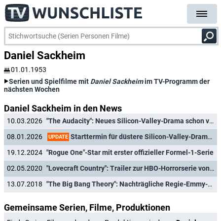
Daniel Sackheim
01.01.1953
Serien und Spielfilme mit
Daniel Sackheim
im TV-Programm der
nächsten Wochen
Daniel Sackheim in den News
10.03.2026
"The Audacity": Neues Silicon-Valley-Drama schon vor dem Start verlängert
Starttermin für düstere Silicon-Valley-Dramedy von "Succession"-Autor enthüllt
08.01.2026
UPDATE
19.12.2024
"Rogue One"-Star mit erster offizieller Formel-1-Serie
02.05.2020
"Lovecraft Country": Trailer zur HBO-Horrorserie von Jordan Peele ("Get Out")
13.07.2018
"The Big Bang Theory": Nachträgliche Regie-Emmy-Nominierung für Erfolgssitcom
Gemeinsame Serien, Filme, Produktionen