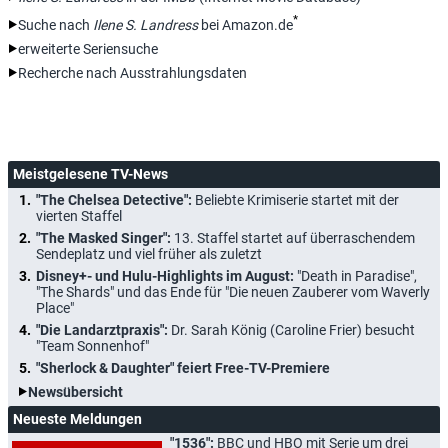
*
Suche nach
Ilene S. Landress
bei Amazon.de
erweiterte Seriensuche
Recherche nach Ausstrahlungsdaten
Meistgelesene TV-News
"The Chelsea Detective":
Beliebte Krimiserie startet mit der
vierten Staffel
"The Masked Singer":
13. Staffel startet auf überraschendem
Sendeplatz und viel früher als zuletzt
Disney+- und Hulu-Highlights im August:
"Death in Paradise",
"The Shards" und das Ende für "Die neuen Zauberer vom Waverly
Place"
"Die Landarztpraxis":
Dr. Sarah König (Caroline Frier) besucht
"Team Sonnenhof"
"Sherlock & Daughter" feiert Free-TV-Premiere
Newsübersicht
Neueste Meldungen
"1536":
BBC und HBO mit Serie um drei