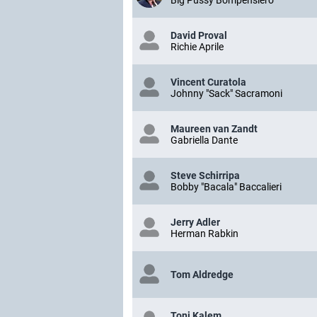
Big Pussy Bompensiero
David Proval
Richie Aprile
Vincent Curatola
Johnny "Sack" Sacramoni
Maureen van Zandt
Gabriella Dante
Steve Schirripa
Bobby "Bacala" Baccalieri
Jerry Adler
Herman Rabkin
Tom Aldredge
Toni Kalem