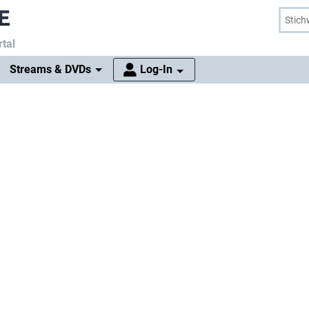
tal
Streams & DVDs
Log-In