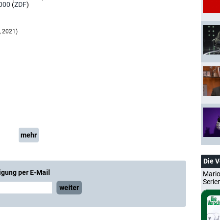
000
(
ZDF
)
, 2021)
mehr
Die 
igung per E-Mail
Mario
Serie
weiter