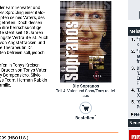
der Familienvater und
s Sprößling einer italo-
apfen seines Vaters, des
getreten. Doch dessen
h ihre herrschsüchtige
Meis
te steht seit 18 Jahren
engste Vertraute ist. Auch
"
y von Angstattacken und
K
e Therapeutin Dr.
"
ten befreien soll, jedoch
a
f
fen in Tonys Kreisen
D
r Bruder von Tonys Vater
"
sy Bompensiero, Silvio
E
nys Team, Herman Rabkin
P
milie.
Die Sopranos
"
Teil 4: Vater und Sohn/Tony rastet
(
aus
"
P
Ne
*
Bestellen
Neue
999 (HBO U.S.)