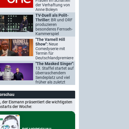
Frauen im Schatten
der Verhaftung von
Anne Boleyn
TV-Duell als Polit-
Thriller:
BR und ORF
produzieren
besonderes Fernseh-
Kammerspiel
"The Varnell Hill
Show":
Neue
Comedyserie mit
Termin für
Deutschlandpremiere
"The Masked Singer":
13. Staffel startet auf
überraschendem
Sendeplatz und viel
früher als zuletzt
Vorschau
, der Eismann präsentiert die wichtigsten
nstarts der Woche: