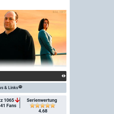
ws &
Links
11
tz 1065
Serienwertung
341
Fans
4.68