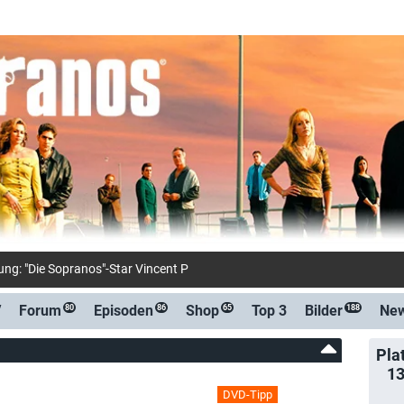
ng: "Die Sopranos"-Star Vincent Pastore ist tot: Darsteller von "Big
V
Forum
Episoden
Shop
Top 3
Bilder
Ne
80
86
65
188
Pla
1
DVD-Tipp