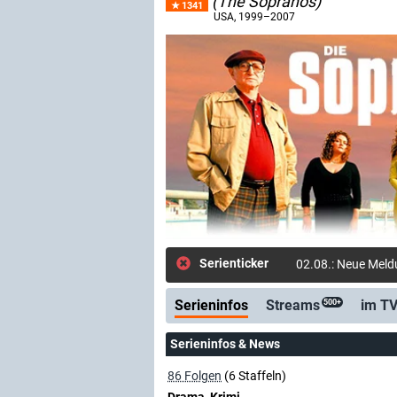
(The Sopranos)
1341
USA
, 1999–2007
Serienticker
02.08.: Neue Meldu
Serieninfos
Streams
im T
500+
Serieninfos & News
86 Folgen
(6 Staffeln)
Drama, Krimi