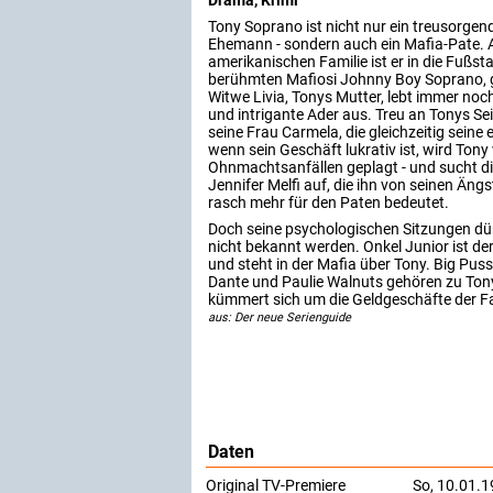
Tony Soprano ist nicht nur ein treusorgen
Ehemann - sondern auch ein Mafia-Pate. Al
amerikanischen Familie ist er in die Fußst
berühmten Mafiosi Johnny Boy Soprano, 
Witwe Livia, Tonys Mutter, lebt immer noc
und intrigante Ader aus. Treu an Tonys Sei
seine Frau Carmela, die gleichzeitig seine 
wenn sein Geschäft lukrativ ist, wird Ton
Ohnmachtsanfällen geplagt - und sucht di
Jennifer Melfi auf, die ihn von seinen Ängs
rasch mehr für den Paten bedeutet.
Doch seine psychologischen Sitzungen dür
nicht bekannt werden. Onkel Junior ist de
und steht in der Mafia über Tony. Big Pus
Dante und Paulie Walnuts gehören zu To
kümmert sich um die Geldgeschäfte der Fa
aus: Der neue Serienguide
Daten
Original TV-Premiere
So, 10.01.1