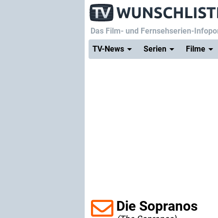
Das Film- und Fernsehserien-Infopor
TV-News
Serien
Filme
Die Sopranos