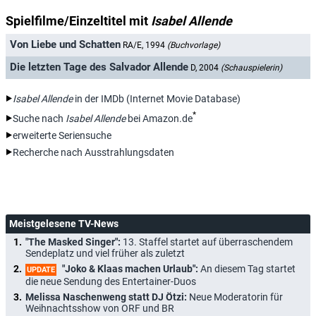
Spielfilme/Einzeltitel mit
Isabel Allende
Von Liebe und Schatten
RA/E, 1994
(Buchvorlage)
Die letzten Tage des Salvador Allende
D, 2004
(Schauspielerin)
Isabel Allende
in der IMDb (Internet Movie Database)
*
Suche nach
Isabel Allende
bei Amazon.de
erweiterte Seriensuche
Recherche nach Ausstrahlungsdaten
Meistgelesene TV-News
"The Masked Singer":
13. Staffel startet auf überraschendem
Sendeplatz und viel früher als zuletzt
"Joko & Klaas machen Urlaub":
An diesem Tag startet
UPDATE
die neue Sendung des Entertainer-Duos
Melissa Naschenweng statt DJ Ötzi:
Neue Moderatorin für
Weihnachtsshow von ORF und BR