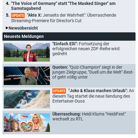
"The Voice of Germany" statt "The Masked Singer" am
Samstagabend
"Akte X:
Jenseits der Wahrheit": Überraschende
UPDATE
Streaming-Premiere für Director's Cut
Newsübersicht
Neueste Meldungen
"Einfach Elli":
Fortsetzung der
erfolgreichen neuen ZDF-Reihe wird
gedreht
Quoten:
"Quiz-Champion" siegt in der
jungen Zielgruppe, "Duell um die Welt"-Best-
of geht völlig unter
"Joko & Klaas machen Urlaub":
An
UPDATE
diesem Tag startet die neue Sendung des
Entertainer-Duos
Überraschung:
Heidi Klums "HeidiFest"
wechselt zu RTL