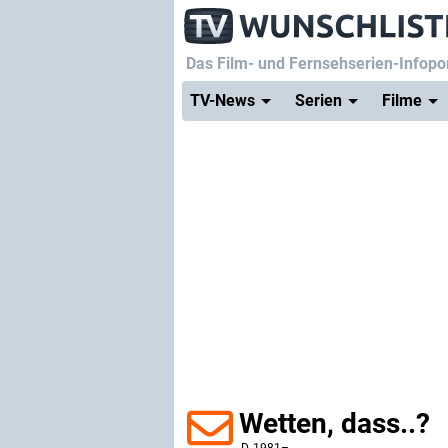
Das Film- und Fernsehserien-Infopor
TV-News
Serien
Filme
Wetten, dass..?