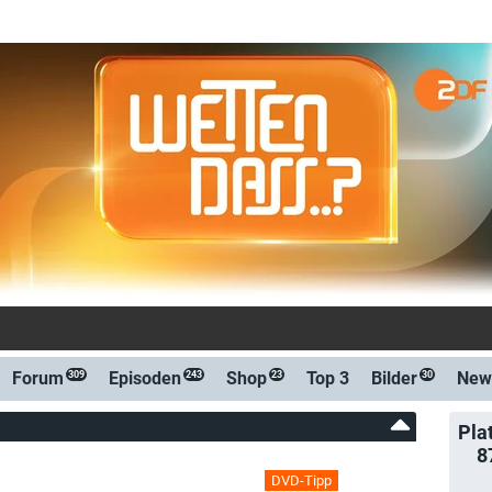
Forum
Episoden
Shop
Top 3
Bilder
New
309
243
23
30
Pla
8
DVD-Tipp