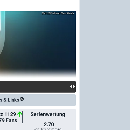
ZDF/Brand New Media
s &
Links
22
tz 1129
Serienwertung
79
Fans
2.70
von
103
Stimmen