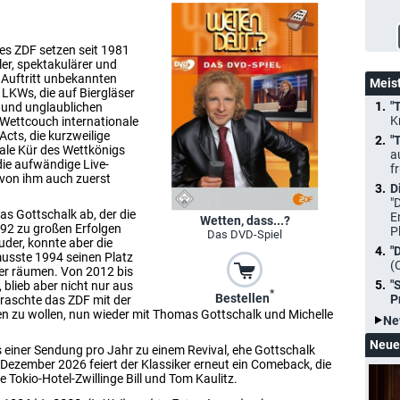
s ZDF setzen seit 1981
er, spektakulärer und
m Auftritt unbekannten
Meis
LKWs, die auf Biergläser
"
- und unglaublichen
K
 Wettcouch internationale
cts, die kurzweilige
"
nale Kür des Wettkönigs
a
ie aufwändige Live-
f
 von ihm auch zuerst
D
"
s Gottschalk ab, der die
E
Wetten, dass...?
92 zu großen Erfolgen
P
Das DVD-Spiel
der, konnte aber die
"
musste 1994 seinen Platz
(
er räumen. Von 2012 bis
"
blieb aber nicht nur aus
*
Bestellen
P
rraschte das ZDF mit der
 zu wollen, nun wieder mit Thomas Gottschalk und Michelle
Ne
Neue
s einer Sendung pro Jahr zu einem Revival, ehe Gottschalk
Dezember 2026 feiert der Klassiker erneut ein Comeback, die
Tokio-Hotel-Zwillinge Bill und Tom Kaulitz.