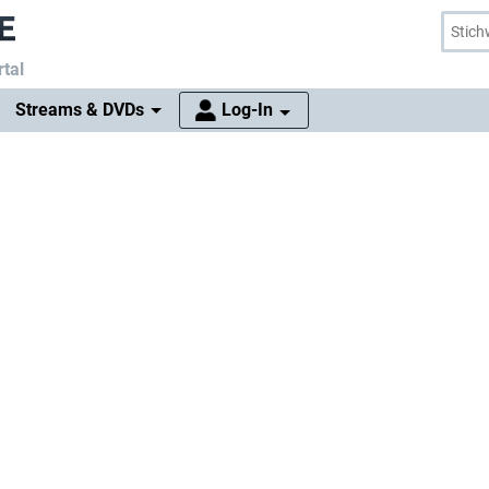
tal
Streams & DVDs
Log-In