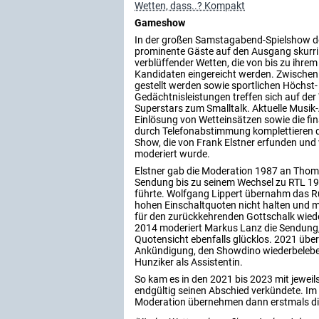
Wetten, dass..? Kompakt
Gameshow
In der großen Samstagabend-Spielshow de
prominente Gäste auf den Ausgang skurril
verblüffender Wetten, die von bis zu ihre
Kandidaten eingereicht werden. Zwischen 
gestellt werden sowie sportlichen Höchst
Gedächtnisleistungen treffen sich auf der
Superstars zum Smalltalk. Aktuelle Musik-A
Einlösung von Wetteinsätzen sowie die fi
durch Telefonabstimmung komplettieren d
Show, die von Frank Elstner erfunden und
moderiert wurde.
Elstner gab die Moderation 1987 an Thoma
Sendung bis zu seinem Wechsel zu RTL 19
führte. Wolfgang Lippert übernahm das Ru
hohen Einschaltquoten nicht halten und 
für den zurückkehrenden Gottschalk wied
2014 moderiert Markus Lanz die Sendung, 
Quotensicht ebenfalls glücklos. 2021 übe
Ankündigung, den Showdino wiederbeleben
Hunziker als Assistentin.
So kam es in den 2021 bis 2023 mit jeweil
endgültig seinen Abschied verkündete. Im 
Moderation übernehmen dann erstmals die 