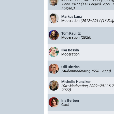
Moderation
(1987–1992 (36 Folg
1994–2011 (115 Folgen), 2021–
Folgen))
Markus Lanz
Moderation
(2012–2014 (16 Folg
Tom Kaulitz
Moderation
(2026)
Ilka Bessin
Moderation
Olli Dittrich
(Außenmoderator, 1998–2003)
Michelle Hunziker
(Co–Moderation, 2009–2011 & 
2022)
Iris Berben
Gast