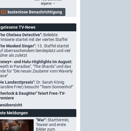
eigene: –
tgelesene TV-News
The Chelsea Detective":
Beliebte
rimiserie startet mit der vierten Staffel
The Masked Singer":
13. Staffel startet
uf überraschendem Sendeplatz und viel
rüher als zuletzt
isney+- und Hulu-Highlights im August:
Death in Paradise", "The Shards" und das
nde für "Die neuen Zauberer vom Waverly
lace"
Die Landarztpraxis":
Dr. Sarah König
Caroline Frier) besucht "Team Sonnenhof"
Sherlock & Daughter" feiert Free-TV-
remiere
wsübersicht
ste Meldungen
"War":
Starttermin,
Teaser und erste
Bilder zum