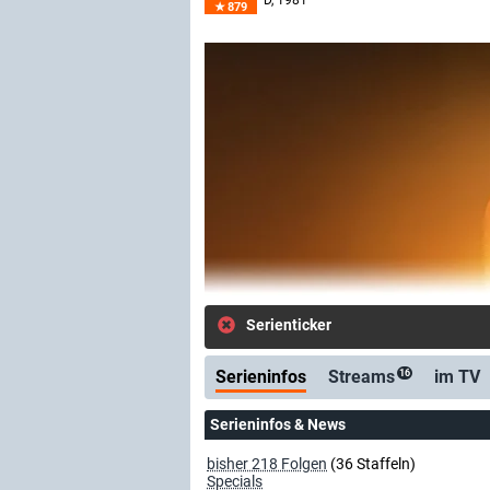
D
, 1981–
879
Serienticker
Serieninfos
Streams
im TV
16
Serieninfos & News
bisher 218 Folgen
(36 Staffeln)
Specials