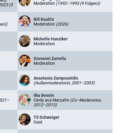
en),
Moderation
(1992–1993 (9 Folgen))
2023 (3
Bill Kaulitz
en))
Moderation
(2026)
Michelle Hunziker
Moderation
Giovanni Zarrella
Moderation
Anastasia Zampounidis
(Außenmoderatorin, 2001–2003)
Ilka Bessin
2021–
Cindy aus Marzahn
(Co–Moderation,
2012–2013)
Til Schweiger
Gast