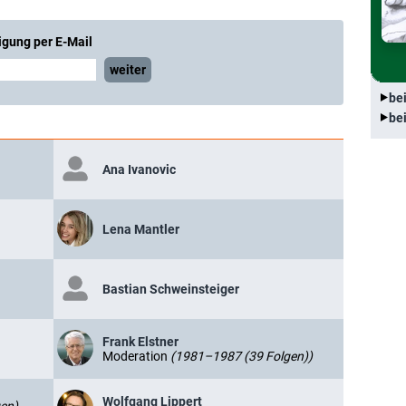
igung per E-Mail
weiter
be
be
Ana Ivanovic
Lena Mantler
Bastian Schweinsteiger
Frank Elstner
Moderation
(1981–1987 (39 Folgen))
Wolfgang Lippert