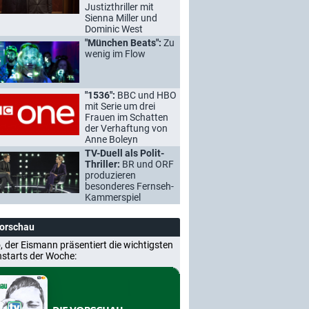
Justizthriller mit
Sienna Miller und
Dominic West
"München Beats":
Zu
wenig im Flow
"1536":
BBC und HBO
mit Serie um drei
Frauen im Schatten
der Verhaftung von
Anne Boleyn
TV-Duell als Polit-
Thriller:
BR und ORF
produzieren
besonderes Fernseh-
Kammerspiel
Vorschau
, der Eismann präsentiert die wichtigsten
nstarts der Woche: