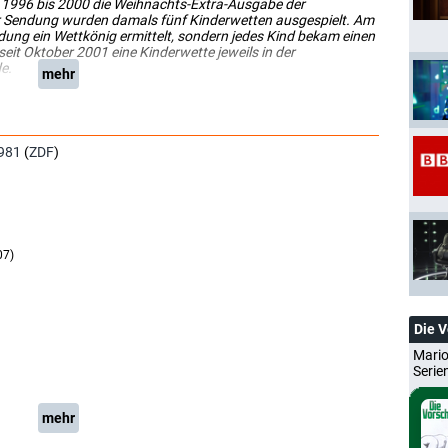
en 1996 bis 2000 die Weihnachts-Extra-Ausgabe der
er Sendung wurden damals fünf Kinderwetten ausgespielt. Am
dung ein Wettkönig ermittelt, sondern jedes Kind bekam einen
seit Oktober 2001 eine Kinderwette jeweils in der
e.
mehr
981
(
ZDF
)
07)
Die 
Mario
Serie
mehr