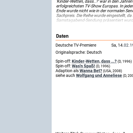
'Kinder-Wetten, dass..?' war in den Jahr
erfolgreichsten TV-Show Europas. In jed
Ende wurde nicht wie in der normalen Sen
Sachpreis. Die Reihe wurde eingestellt, da 
Samstagabend-Sendung präsentiert wurd
Daten
Deutsche TV-Premiere
Sa, 14.
02.1
Originalsprache:
Deutsch
Spin-off:
Kinder-Wetten, dass ...?
(D, 1996)
Spin-off:
Was'n Spaß!
(D, 1996)
Adaption als
Wanna Bet?
(USA, 2008)
siehe auch
Wolfgang und Anneliese
(D, 20