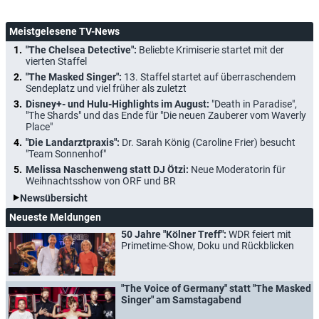
Meistgelesene TV-News
"The Chelsea Detective":
Beliebte Krimiserie startet mit der
vierten Staffel
"The Masked Singer":
13. Staffel startet auf überraschendem
Sendeplatz und viel früher als zuletzt
Disney+- und Hulu-Highlights im August:
"Death in Paradise",
"The Shards" und das Ende für "Die neuen Zauberer vom Waverly
Place"
"Die Landarztpraxis":
Dr. Sarah König (Caroline Frier) besucht
"Team Sonnenhof"
Melissa Naschenweng statt DJ Ötzi:
Neue Moderatorin für
Weihnachtsshow von ORF und BR
Newsübersicht
Neueste Meldungen
50 Jahre "Kölner Treff":
WDR feiert mit
Primetime-Show, Doku und Rückblicken
"The Voice of Germany" statt "The Masked
Singer" am Samstagabend