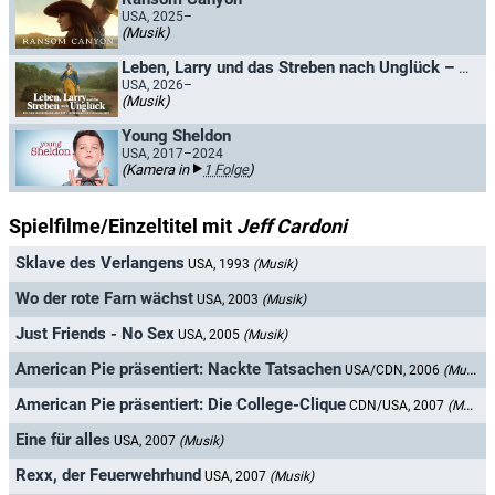
USA, 2025–
(Musik)
Leben, Larry und das Streben nach Unglück – Ein nervöser Blick auf die amerikanische Geschichte
USA, 2026–
(Musik)
Young Sheldon
USA, 2017–2024
(Kamera in
1 Folge
)
Spielfilme/Einzeltitel mit
Jeff Cardoni
Sklave des Verlangens
USA, 1993
(Musik)
Wo der rote Farn wächst
USA, 2003
(Musik)
Just Friends - No Sex
USA, 2005
(Musik)
American Pie präsentiert: Nackte Tatsachen
USA/CDN, 2006
(Musik)
American Pie präsentiert: Die College-Clique
CDN/USA, 2007
(Musik)
Eine für alles
USA, 2007
(Musik)
Rexx, der Feuerwehrhund
USA, 2007
(Musik)