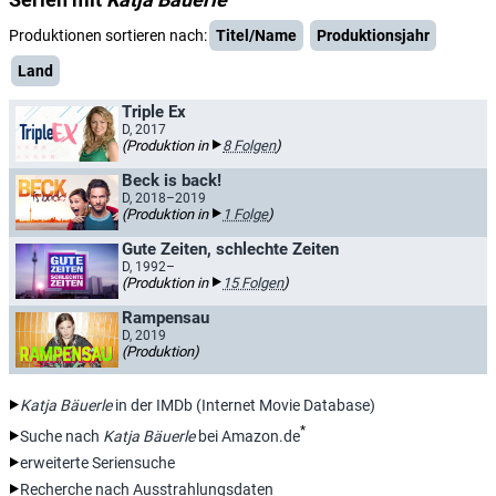
Produktionen sortieren nach:
Titel/Name
Produktionsjahr
Land
Triple Ex
D, 2017
(Produktion in
8 Folgen
)
Beck is back!
D, 2018–2019
(Produktion in
1 Folge
)
Gute Zeiten, schlechte Zeiten
D, 1992–
(Produktion in
15 Folgen
)
Rampensau
D, 2019
(Produktion)
Katja Bäuerle
in der IMDb (Internet Movie Database)
*
Suche nach
Katja Bäuerle
bei Amazon.de
erweiterte Seriensuche
Recherche nach Ausstrahlungsdaten