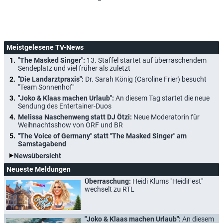
Meistgelesene TV-News
"The Masked Singer":
13. Staffel startet auf überraschendem
Sendeplatz und viel früher als zuletzt
"Die Landarztpraxis":
Dr. Sarah König (Caroline Frier) besucht
"Team Sonnenhof"
"Joko & Klaas machen Urlaub":
An diesem Tag startet die neue
Sendung des Entertainer-Duos
Melissa Naschenweng statt DJ Ötzi:
Neue Moderatorin für
Weihnachtsshow von ORF und BR
"The Voice of Germany" statt "The Masked Singer" am
Samstagabend
Newsübersicht
Neueste Meldungen
Überraschung:
Heidi Klums "HeidiFest"
wechselt zu RTL
"Joko & Klaas machen Urlaub":
An diesem