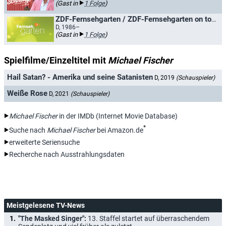
(Gast in
1 Folge
)
ZDF-Fernsehgarten / ZDF-Fernsehgarten on tour
D, 1986–
(Gast in
1 Folge
)
Spielfilme/Einzeltitel mit
Michael Fischer
Hail Satan? - Amerika und seine Satanisten
D, 2019
(Schauspieler)
Weiße Rose
D, 2021
(Schauspieler)
Michael Fischer
in der IMDb (Internet Movie Database)
*
Suche nach
Michael Fischer
bei Amazon.de
erweiterte Seriensuche
Recherche nach Ausstrahlungsdaten
Meistgelesene TV-News
"The Masked Singer":
13. Staffel startet auf überraschendem