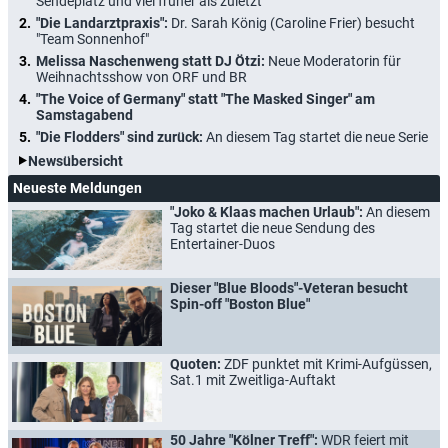
Sendeplatz und viel früher als zuletzt
"Die Landarztpraxis":
Dr. Sarah König (Caroline Frier) besucht
"Team Sonnenhof"
Melissa Naschenweng statt DJ Ötzi:
Neue Moderatorin für
Weihnachtsshow von ORF und BR
"The Voice of Germany" statt "The Masked Singer" am
Samstagabend
"Die Flodders" sind zurück:
An diesem Tag startet die neue Serie
Newsübersicht
Neueste Meldungen
"Joko & Klaas machen Urlaub":
An diesem
Tag startet die neue Sendung des
Entertainer-Duos
Dieser "Blue Bloods"-Veteran besucht
Spin-off "Boston Blue"
Quoten:
ZDF punktet mit Krimi-Aufgüssen,
Sat.1 mit Zweitliga-Auftakt
50 Jahre "Kölner Treff":
WDR feiert mit