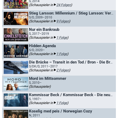
S, 2014
(Schauspieler in
24 Folgen
)
Stieg Larsson: Millennium / Stieg Larsson: Verdamnis
S/D, 2009–2010
(Schauspieler in
9 Folgen
)
Nur ein Bankraub
S, 2017–2019
(Schauspieler in
1 Folge
)
Hidden Agenda
S/D, 2020–
(Schauspieler in
1 Folge
)
Die Brücke – Transit in den Tod / Bron - Die Brücke
S/DK/D, 2011–2017
(Schauspieler in
2 Folgen
)
Mord im Mittsommer
S, 2010–
(Schauspieler)
Kommissar Beck / Kommissar Beck - Die neuen Fälle
S, 1997–
(Schauspieler in
1 Folge
)
Koselig med peis / Norwegian Cozy
N, 2011