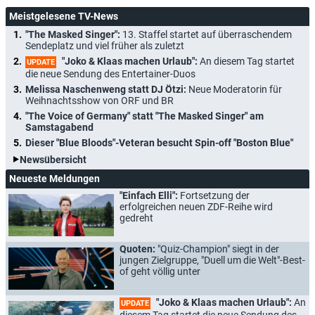
Meistgelesene TV-News
"The Masked Singer":
13. Staffel startet auf überraschendem
Sendeplatz und viel früher als zuletzt
"Joko & Klaas machen Urlaub":
An diesem Tag startet
UPDATE
die neue Sendung des Entertainer-Duos
Melissa Naschenweng statt DJ Ötzi:
Neue Moderatorin für
Weihnachtsshow von ORF und BR
"The Voice of Germany" statt "The Masked Singer" am
Samstagabend
Dieser "Blue Bloods"-Veteran besucht Spin-off "Boston Blue"
Newsübersicht
Neueste Meldungen
"Einfach Elli":
Fortsetzung der
erfolgreichen neuen ZDF-Reihe wird
gedreht
Quoten:
"Quiz-Champion" siegt in der
jungen Zielgruppe, "Duell um die Welt"-Best-
of geht völlig unter
"Joko & Klaas machen Urlaub":
An
UPDATE
diesem Tag startet die neue Sendung des