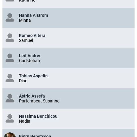
Hanna Alström
Minna
Romeo Altera
Samuel
Leif Andrée
Carl-Johan
Tobias Aspelin
Dino
Astrid Assefa
Parterapeut Susanne
Nassima Benchicou
Nadia
Björn Bengtsson