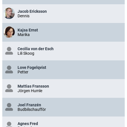
Jacob Ericksson
Dennis
Kajsa Ernst
Marika
Cecilia von der Esch
Lili Skoog
Love Fogelqvist
Petter
Mattias Fransson
Jörgen Humle
Joel Franzén
Budbilschaufför
Agnes Fred