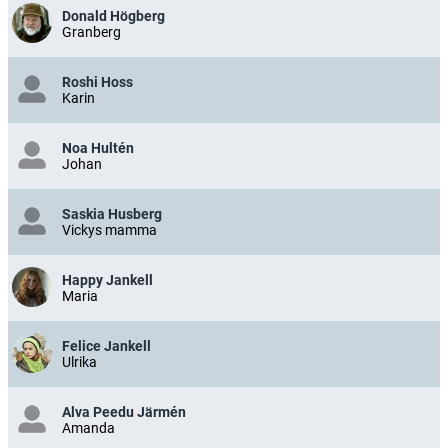
Donald Högberg
Granberg
Roshi Hoss
Karin
Noa Hultén
Johan
Saskia Husberg
Vickys mamma
Happy Jankell
Maria
Felice Jankell
Ulrika
Alva Peedu Järmén
Amanda