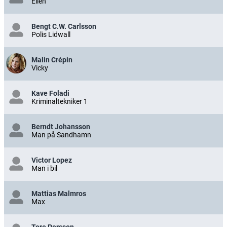
Ellen
Bengt C.W. Carlsson
Polis Lidwall
Malin Crépin
Vicky
Kave Foladi
Kriminaltekniker 1
Berndt Johansson
Man på Sandhamn
Victor Lopez
Man i bil
Mattias Malmros
Max
Tore Persson