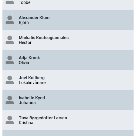
Tobbe
Alexander Klum
Björn
Michalis Koutsogiannakis
Hector
Adja Krook
Olivia
Joel Kullberg
Lokalinvånare
Isabelle Kyed
Johanna
Tuva Børgedotter Larsen
Kristina