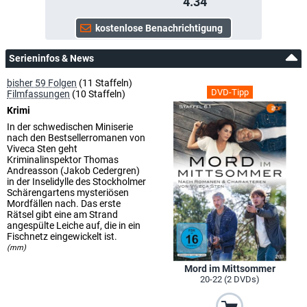
4.34
Serieninfos & News
bisher 59 Folgen
(11 Staffeln)
DVD-Tipp
Filmfassungen
(10 Staffeln)
Krimi
In der schwedischen Miniserie
nach den Bestsellerromanen von
Viveca Sten geht
Kriminalinspektor Thomas
Andreasson (Jakob Cedergren)
in der Inselidylle des Stockholmer
Schärengartens mysteriösen
Mordfällen nach. Das erste
Rätsel gibt eine am Strand
angespülte Leiche auf, die in ein
Fischnetz eingewickelt ist.
(mm)
Mord im Mittsommer
20-22 (2 DVDs)