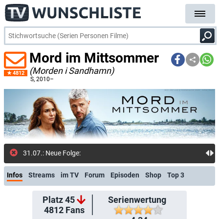
Mord im Mittsommer
(Morden i Sandhamn)
4812
S
, 2010–
31.07.: Neue Folge: Fall 25: Amanda (arte.tv)
Infos
Streams
im TV
Forum
Episoden
Shop
Top 3
Platz 45
Serienwertung
4812
Fans