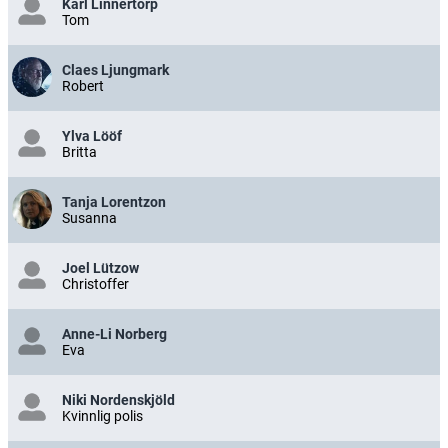
Karl Linnertorp
Tom
Claes Ljungmark
Robert
Ylva Lööf
Britta
Tanja Lorentzon
Susanna
Joel Lützow
Christoffer
Anne-Li Norberg
Eva
Niki Nordenskjöld
Kvinnlig polis