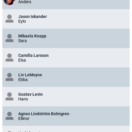
Anders
Jason Iskander
Eylo
Mikaela Knapp
Sara
Camilla Larsson
Elsa
Liv LeMoyne
Ebba
Gustav Levin
Hans
Agnes Lindström Bolmgren
Ellinor