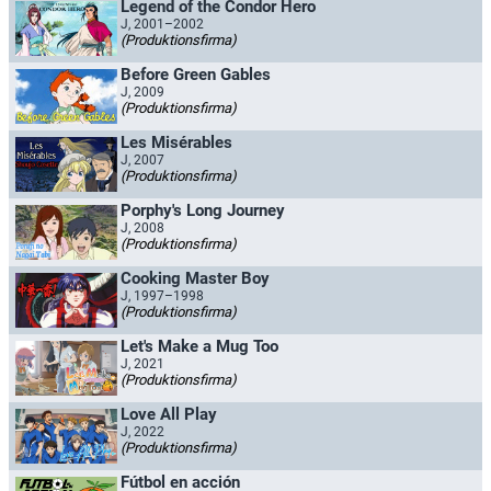
Legend of the Condor Hero
J, 2001–2002
(Produktionsfirma)
Before Green Gables
J, 2009
(Produktionsfirma)
Les Misérables
J, 2007
(Produktionsfirma)
Porphy's Long Journey
J, 2008
(Produktionsfirma)
Cooking Master Boy
J, 1997–1998
(Produktionsfirma)
Let's Make a Mug Too
J, 2021
(Produktionsfirma)
Love All Play
J, 2022
(Produktionsfirma)
Fútbol en acción