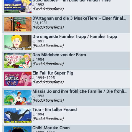
Buschbabies – Im Land der wilden Tiere
J, 1992
(Produktionsfirma)
D'Artagnan und die 3 MuskeTiere – Einer für alle und alle für einen / Dogtanian und die drei Musketiere
E/J, 1981
(Produktionsfirma)
Die singende Familie Trapp / Familie Trapp
J, 1991
(Produktionsfirma)
Das Mädchen von der Farm
J, 1984
(Produktionsfirma)
Ein Fall für Super Pig
J, 1994–1995
(Produktionsfirma)
Missis Jo und ihre fröhliche Familie / Die fröhliche Familie
J, 1993
(Produktionsfirma)
Tico - Ein toller Freund
J, 1994
(Produktionsfirma)
Chibi Maruko Chan