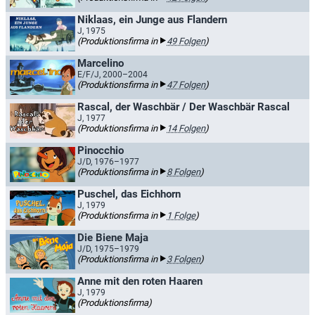
Niklaas, ein Junge aus Flandern
J, 1975
(Produktionsfirma in
49 Folgen
)
Marcelino
E/F/J, 2000–2004
(Produktionsfirma in
47 Folgen
)
Rascal, der Waschbär / Der Waschbär Rascal
J, 1977
(Produktionsfirma in
14 Folgen
)
Pinocchio
J/D, 1976–1977
(Produktionsfirma in
8 Folgen
)
Puschel, das Eichhorn
J, 1979
(Produktionsfirma in
1 Folge
)
Die Biene Maja
J/D, 1975–1979
(Produktionsfirma in
3 Folgen
)
Anne mit den roten Haaren
J, 1979
(Produktionsfirma)