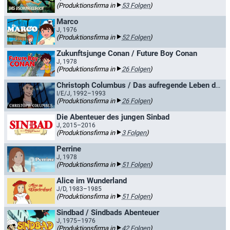
(Produktionsfirma in
53 Folgen
)
Marco
J, 1976
(Produktionsfirma in
52 Folgen
)
Zukunftsjunge Conan / Future Boy Conan
J, 1978
(Produktionsfirma in
26 Folgen
)
Christoph Columbus / Das aufregende Leben des Christoph Columbus
I/E/J, 1992–1993
(Produktionsfirma in
26 Folgen
)
Die Abenteuer des jungen Sinbad
J, 2015–2016
(Produktionsfirma in
3 Folgen
)
Perrine
J, 1978
(Produktionsfirma in
51 Folgen
)
Alice im Wunderland
J/D, 1983–1985
(Produktionsfirma in
51 Folgen
)
Sindbad / Sindbads Abenteuer
J, 1975–1976
(Produktionsfirma in
42 Folgen
)