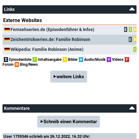
Links
Externe Websites
Fernsehserien.de (Episodenführer & Infos)
E
I
B
Zeichentrickserien.de: Familie Robinson
E
B
Wikipedia: Familie Robinson (Anime)
I
E
Episodenliste
I
Inhaltsangabe
B
Bilder
A
Audio/Musik
V
Videos
F
Forum
N
Blog/News
weitere Links
Kommentare
Schreib einen Kommentar
User 1759346
schrieb am 26.12.2022, 16.32 Uhr: