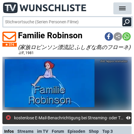
Familie Robinson
374
(家族ロビンソン漂流記 ふしぎな島のフローネ)
J/F
, 1981
Nippon Animation
kostenlose E-Mail-Benachrichtigung bei Streaming- oder TV-Start
Infos
Streams
im TV
Forum
Episoden
Shop
Top 3