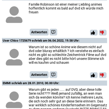
Familie Robinson ist einer meiner Liebling animes
hoffentlich kommt es bald auf dvd ich würde mich
freuen
Antworten
User Chico 1725679
schrieb am 06.04.2022, 19.58 Uhr:
Warum ist so schöne Anime wie diesem nicht auf
dvd oder bluray erhältlich ? Ich verstehe es einfach
nicht es gibt so schlechte Zeichentrick Filme auf dvd
aber dies gibt es nicht bitte hört unsere Stimme ich
will es kaufen und schauen
Antworten
EMMI
schrieb am 28.01.2010, 00.00 Uhr:
Warum gibt es jeden ..... auf DVD, aber diese tolle
Serie nicht???! Weiß jemand zufällig, an wen man
sich da wenden könnte? Ich kenne mehrere Leute,
die sich noch sehr gut an diese Serie erinnern. Das
war wirklich schönes Kinderfernsehen im Gegensatz
zu dem ganzen anderen Quatsch! BITTE BRINGT ES