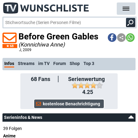
Before Green Gables
(Konnichiwa Anne)
68
kostenlose E-Mail-Be
J
, 2009
Infos
Streams
im TV
Forum
Shop
Top 3
68
Fans
Serienwertung
4.25
Serieninfos & News
39 Folgen
Anime