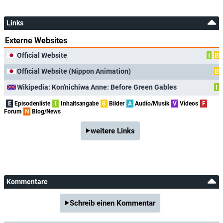
Links
Externe Websites
Official Website
I
B
Official Website (Nippon Animation)
B
Wikipedia: Kon'nichiwa Anne: Before Green Gables
I
E
Episodenliste
I
Inhaltsangabe
B
Bilder
A
Audio/Musik
V
Videos
F
Forum
N
Blog/News
weitere Links
Kommentare
Schreib einen Kommentar