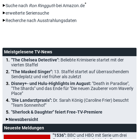
*
Suche nach
Ron Ringguth
bei Amazon.de
erweiterte Seriensuche
Recherche nach Ausstrahlungsdaten
Meistgelesene TV-News
"The Chelsea Detective":
Beliebte Krimiserie startet mit der
vierten Staffel
"The Masked Singer":
13. Staffel startet auf überraschendem
Sendeplatz und viel früher als zuletzt
Disney+- und Hulu-Highlights im August:
"Death in Paradise",
"The Shards" und das Ende für "Die neuen Zauberer vom Waverly
Place"
"Die Landarztpraxis":
Dr. Sarah König (Caroline Frier) besucht
"Team Sonnenhof"
"Sherlock & Daughter" feiert Free-TV-Premiere
Newsübersicht
Neueste Meldungen
"1536":
BBC und HBO mit Serie um drei