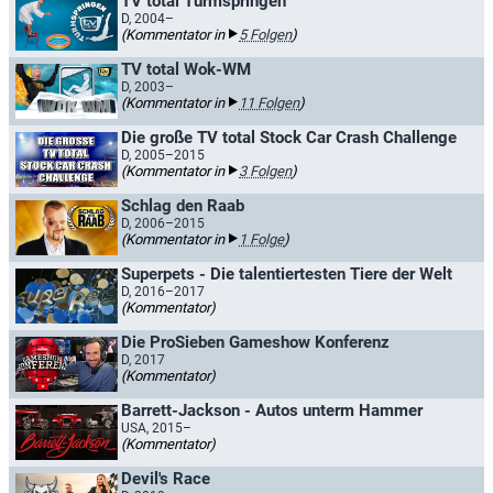
TV total Turmspringen
D, 2004–
(Kommentator in
5 Folgen
)
TV total Wok-WM
D, 2003–
(Kommentator in
11 Folgen
)
Die große TV total Stock Car Crash Challenge
D, 2005–2015
(Kommentator in
3 Folgen
)
Schlag den Raab
D, 2006–2015
(Kommentator in
1 Folge
)
Superpets - Die talentiertesten Tiere der Welt
D, 2016–2017
(Kommentator)
Die ProSieben Gameshow Konferenz
D, 2017
(Kommentator)
Barrett-Jackson - Autos unterm Hammer
USA, 2015–
(Kommentator)
Devil's Race