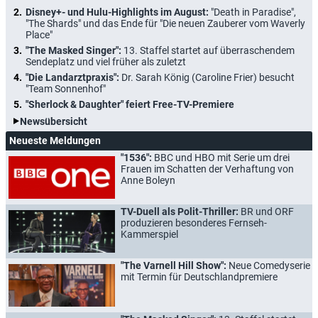
Disney+- und Hulu-Highlights im August:
"Death in Paradise",
"The Shards" und das Ende für "Die neuen Zauberer vom Waverly
Place"
"The Masked Singer":
13. Staffel startet auf überraschendem
Sendeplatz und viel früher als zuletzt
"Die Landarztpraxis":
Dr. Sarah König (Caroline Frier) besucht
"Team Sonnenhof"
"Sherlock & Daughter" feiert Free-TV-Premiere
Newsübersicht
Neueste Meldungen
"1536":
BBC und HBO mit Serie um drei
Frauen im Schatten der Verhaftung von
Anne Boleyn
TV-Duell als Polit-Thriller:
BR und ORF
produzieren besonderes Fernseh-
Kammerspiel
"The Varnell Hill Show":
Neue Comedyserie
mit Termin für Deutschlandpremiere