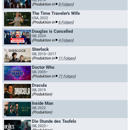
GB, 2016
(Produktion in
8 Folgen
)
The Time Traveler's Wife
USA, 2022
(Produktion in
6 Folgen
)
Douglas is Cancelled
GB, 2024
(Produktion in
4 Folgen
)
Sherlock
GB, 2010–2017
(Produktion in
11 Folgen
)
Doctor Who
GB, 2005–
(Produktion in
71 Folgen
)
Dracula
GB, 2019
(Produktion)
Inside Man
GB, 2022
(Produktion)
Die Stunde des Teufels
GB, 2022–