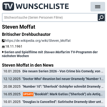
Steven Moffat
Britischer Drehbuchautor
https://de.wikipedia.org/wiki/Steven_Moffat
18.11.1961
Serien und Spielfilme mit
Steven Moffat
im TV-Programm der
nächsten Wochen
Steven Moffat in den News
10.01.2026
Die neuen Serien 2026 - Von Crime bis Comedy, von Sci-Fi bis Mystery
12.12.2025
"Doctor Who"-Reunion bei neuer Dramedy "Number 10"
20.08.2025
"Number 10": "Sherlock"-Schöpfer schreibt Dramedy über die Bewohner des britischen Regierungssitzes
"Bookish": Mark Gatiss ("Sherlock") als Antiquar auch hierzulande auf Mörderjagd in neuer britischer Krimiserie
16.05.2025
UPDATE
10.01.2025
"Douglas is Cancelled": Satirische Dramedy über unter Feuer geratenen Nachrichtensprecher feiert Deutschlandpremiere