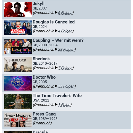
Jekyll
GB, 2007
(Drehbuch in
6 Folgen
)
Douglas is Cancelled
GB, 2024
(Drehbuch in
4 Folgen
)
Coupling – Wer mit wem?
GB, 2000–2004
(Drehbuch in
28 Folgen
)
Sherlock
GB, 2010–2017
(Drehbuch in
7 Folgen
)
Doctor Who
GB, 2005–
(Drehbuch in
53 Folgen
)
The Time Traveler's Wife
USA, 2022
(Drehbuch in
1 Folge
)
Press Gang
GB, 1989–1993
(Drehbuch)
Dracula