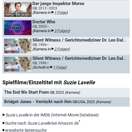
Der junge Inspektor Morse
GB, 2012–2023
(Kamera in
1 Folge
)
Doctor Who
GB, 2005–
(Kamera in
3 Folgen
)
Silent Witness / Gerichtsmediziner Dr. Leo Dalton
GB, 1996–
(Kamera in
2 Folgen
)
Silent Witness / Gerichtsmediziner Dr. Leo Dalton
GB, 1996–
(Schnitt in
1 Folge
)
Spielfilme/Einzeltitel mit
Suzie Lavelle
The End We Start From
GB, 2023
(Kamera)
Bridget Jones - Verrückt nach ihm
GB/USA, 2025
(Kamera)
Suzie Lavelle
in der IMDb (Internet Movie Database)
*
Suche nach
Suzie Lavelle
bei Amazon.de
erweiterte Seriensuche