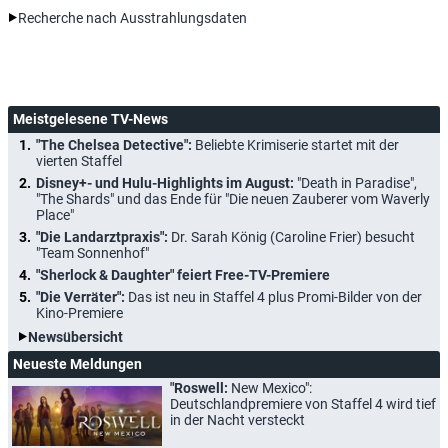
Recherche nach Ausstrahlungsdaten
Meistgelesene TV-News
"The Chelsea Detective":
Beliebte Krimiserie startet mit der
vierten Staffel
Disney+- und Hulu-Highlights im August:
"Death in Paradise",
"The Shards" und das Ende für "Die neuen Zauberer vom Waverly
Place"
"Die Landarztpraxis":
Dr. Sarah König (Caroline Frier) besucht
"Team Sonnenhof"
"Sherlock & Daughter" feiert Free-TV-Premiere
"Die Verräter":
Das ist neu in Staffel 4 plus Promi-Bilder von der
Kino-Premiere
Newsübersicht
Neueste Meldungen
"Roswell:
New Mexico":
Deutschlandpremiere von Staffel 4 wird tief
in der Nacht versteckt