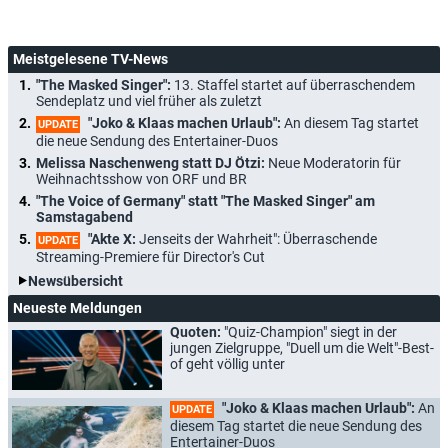
Meistgelesene TV-News
"The Masked Singer":
13. Staffel startet auf überraschendem
Sendeplatz und viel früher als zuletzt
"Joko & Klaas machen Urlaub":
An diesem Tag startet
UPDATE
die neue Sendung des Entertainer-Duos
Melissa Naschenweng statt DJ Ötzi:
Neue Moderatorin für
Weihnachtsshow von ORF und BR
"The Voice of Germany" statt "The Masked Singer" am
Samstagabend
"Akte X:
Jenseits der Wahrheit": Überraschende
UPDATE
Streaming-Premiere für Director's Cut
Newsübersicht
Neueste Meldungen
Quoten:
"Quiz-Champion" siegt in der
jungen Zielgruppe, "Duell um die Welt"-Best-
of geht völlig unter
"Joko & Klaas machen Urlaub":
An
UPDATE
diesem Tag startet die neue Sendung des
Entertainer-Duos