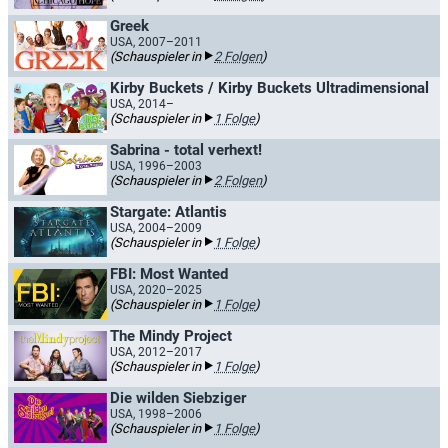
Greek
USA, 2007–2011
(Schauspieler in
2 Folgen
)
Kirby Buckets / Kirby Buckets Ultradimensional
USA, 2014–
(Schauspieler in
1 Folge
)
Sabrina - total verhext!
USA, 1996–2003
(Schauspieler in
2 Folgen
)
Stargate: Atlantis
USA, 2004–2009
(Schauspieler in
1 Folge
)
FBI: Most Wanted
USA, 2020–2025
(Schauspieler in
1 Folge
)
The Mindy Project
USA, 2012–2017
(Schauspieler in
1 Folge
)
Die wilden Siebziger
USA, 1998–2006
(Schauspieler in
1 Folge
)