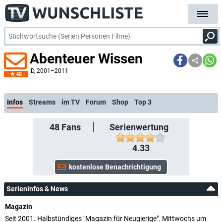
Abenteuer Wissen
D
, 2001–2011
48
kostenlose E-Mail-Benachrichtigung bei Streaming- oder TV-Start
Infos
Streams
im TV
Forum
Shop
Top 3
48
Fans
Serienwertung
4.33
Serieninfos & News
Magazin
Seit 2001. Halbstündiges "Magazin für Neugierige". Mittwochs um