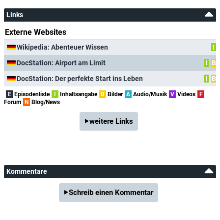
Links
Externe Websites
Wikipedia: Abenteuer Wissen
I
DocStation: Airport am Limit
I
B
DocStation: Der perfekte Start ins Leben
I
B
E
Episodenliste
I
Inhaltsangabe
B
Bilder
A
Audio/Musik
V
Videos
F
Forum
N
Blog/News
weitere Links
Kommentare
Schreib einen Kommentar