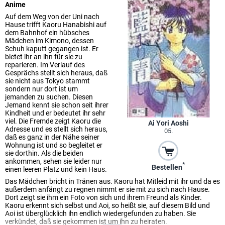
Anime
Auf dem Weg von der Uni nach
Hause trifft Kaoru Hanabishi auf
dem Bahnhof ein hübsches
Mädchen im Kimono, dessen
Schuh kaputt gegangen ist. Er
bietet ihr an ihn für sie zu
reparieren. Im Verlauf des
Gesprächs stellt sich heraus, daß
sie nicht aus Tokyo stammt
sondern nur dort ist um
jemanden zu suchen. Diesen
Jemand kennt sie schon seit ihrer
Kindheit und er bedeutet ihr sehr
viel. Die Fremde zeigt Kaoru die
Ai Yori Aoshi
Adresse und es stellt sich heraus,
05.
daß es ganz in der Nähe seiner
Wohnung ist und so begleitet er
sie dorthin. Als die beiden
ankommen, sehen sie leider nur
*
Bestellen
einen leeren Platz und kein Haus.
Das Mädchen bricht in Tränen aus. Kaoru hat Mitleid mit ihr und da es
außerdem anfängt zu regnen nimmt er sie mit zu sich nach Hause.
Dort zeigt sie ihm ein Foto von sich und ihrem Freund als Kinder.
Kaoru erkennt sich selbst und Aoi, so heißt sie, auf diesem Bild und
Aoi ist überglücklich ihn endlich wiedergefunden zu haben. Sie
verkündet, daß sie gekommen ist um ihn zu heiraten.