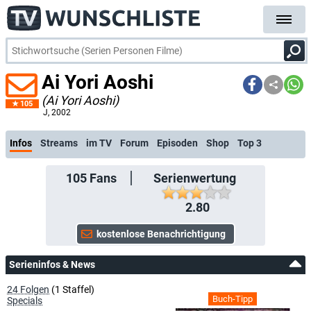
Ai Yori Aoshi
(Ai Yori Aoshi)
105
kostenlose E-Mail-Benachrich
J
, 2002
Infos
Streams
im TV
Forum
Episoden
Shop
Top 3
105
Fans
Serienwertung
2.80
Serieninfos & News
24 Folgen
(1 Staffel)
Buch-Tipp
Specials