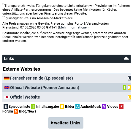
*
Transparenzhinweis: Für gekennzeichnete Links erhalten wir Provisionen im Rahmen
eines Affiliate-Partnerprogramms. Das bedeutet keine Mehrkosten für Käufer,
unterstützt uns aber bei der Finanzierung dieser Website.
**
günstigster Preis im Amazon.de-Marketplace
Alle Preisangaben ohne Gewähr, Preise ggf. plus Porto & Versandkosten.
Preisstand: 07.08.2026 03:00 GMT+1 (
Mehr Informationen
)
Bestimmte Inhalte, die auf dieser Website angezeigt werden, stammen von Amazon.
Diese Inhalte werden "wie besehen" bereitgestellt und können jederzeit geändert oder
entfernt werden.
Links
Externe Websites
Fernsehserien.de (Episodenliste)
E
Official Website (Pioneer Animation)
I
B
Official Website
B
E
Episodenliste
I
Inhaltsangabe
B
Bilder
A
Audio/Musik
V
Videos
F
Forum
N
Blog/News
weitere Links