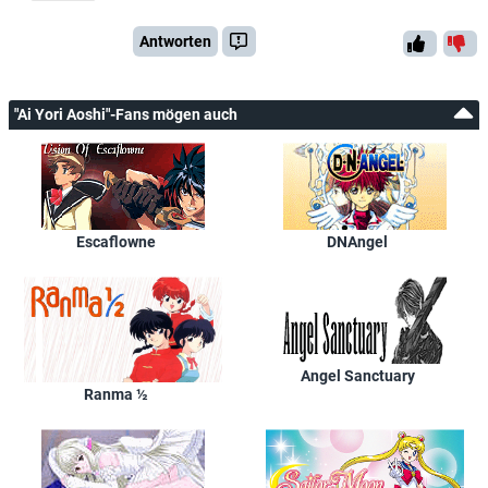
Antworten
"Ai Yori Aoshi"-Fans mögen auch
Escaflowne
DNAngel
Angel Sanctuary
Ranma ½