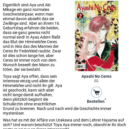
Eigentlich sind Aya und Aki
Mikage ein ganz normales
Geschwisterpaar, wenn man
einmal davon absieht das sie
Zwillinge sind. Aber an ihrem 16.
Geburtstag erfahren die beiden,
dass sie ganz gewiss nicht
normal sind! In Ayas Adern fließt
das Blut der Himmelsfee Ceres
und in Akis das des Mannes der
Ceres ihr Federkleid raubte. Zwar
ist dies schon lange her, aber
Ceres ist immer noch von dem
Wunsch beseelt den Mann zu
töten, der sie bestahl.
Toya sagt Aya offen, dass sein
Ayashi No Ceres
Interesse einzig und allein der
02.
Himmelsfee und nicht ihr gilt. Aya
ist geschockt, kann sich aber
nicht lange damit aufhalten,
denn plötzlich beginnt die
*
Bestellen
Schulärztin ohne ersichtlichen
Grund zu brennen. Nach und nach wird die Geschichte immer
mysteriöser.
Was hat es mit der Affäre von Urakawa und dem Lehrer Hayama auf
sich? Und warum beschützt Toya Aya immer noch, obwohl er ihr doch