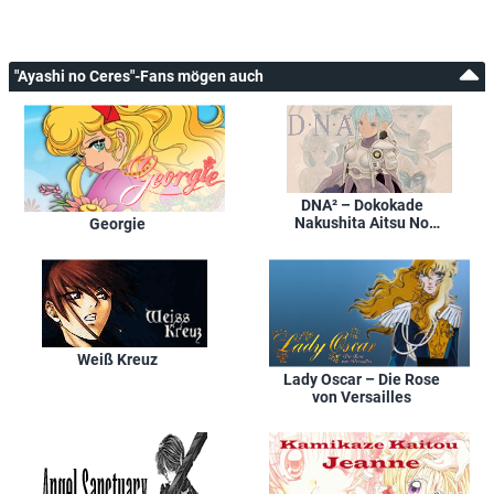
"Ayashi no Ceres"-Fans mögen auch
DNA² – Dokokade
Nakushita Aitsu No
Georgie
Aitsu
Weiß Kreuz
Lady Oscar – Die Rose
von Versailles