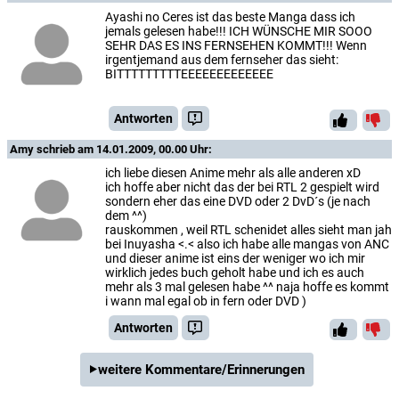
Ayashi no Ceres ist das beste Manga dass ich
jemals gelesen habe!!! ICH WÜNSCHE MIR SOOO
SEHR DAS ES INS FERNSEHEN KOMMT!!! Wenn
irgentjemand aus dem fernseher das sieht:
BITTTTTTTTTEEEEEEEEEEEEE
Antworten
Amy
schrieb am 14.01.2009, 00.00 Uhr:
ich liebe diesen Anime mehr als alle anderen xD
ich hoffe aber nicht das der bei RTL 2 gespielt wird
sondern eher das eine DVD oder 2 DvD´s (je nach
dem ^^)
rauskommen , weil RTL schenidet alles sieht man jah
bei Inuyasha <.< also ich habe alle mangas von ANC
und dieser anime ist eins der weniger wo ich mir
wirklich jedes buch geholt habe und ich es auch
mehr als 3 mal gelesen habe ^^ naja hoffe es kommt
i wann mal egal ob in fern oder DVD )
Antworten
weitere Kommentare/Erinnerungen