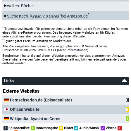
weitere Bücher
*
Suche nach
"Ayashi no Ceres"
bei Amazon.de
*
Transparenzhinweis: Für gekennzeichnete Links erhalten wir Provisionen im Rahmen
eines Affiliate-Partnerprogramms. Das bedeutet keine Mehrkosten für Käufer,
unterstützt uns aber bei der Finanzierung dieser Website.
**
günstigster Preis im Amazon.de-Marketplace
Alle Preisangaben ohne Gewähr, Preise ggf. plus Porto & Versandkosten.
Preisstand: 06.08.2026 03:00 GMT+1 (
Mehr Informationen
)
Bestimmte Inhalte, die auf dieser Website angezeigt werden, stammen von Amazon.
Diese Inhalte werden "wie besehen" bereitgestellt und können jederzeit geändert oder
entfernt werden.
Links
Externe Websites
Fernsehserien.de (Episodenliste)
E
Official Website
B
Wikipedia: Ayashi no Ceres
I
E
Episodenliste
I
Inhaltsangabe
B
Bilder
A
Audio/Musik
V
Videos
F