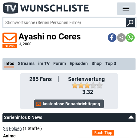
Ayashi no Ceres
J
, 2000
285
kostenlose E-Mail-Benachrichtigun
Infos
Streams
im TV
Forum
Episoden
Shop
Top 3
285
Fans
Serienwertung
3.32
Serieninfos & News
24 Folgen
(1 Staffel)
Buch-Tipp
Anime