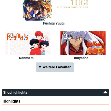
Fushigi Yuugi
Ranma ½
Inuyasha
▼ weitere Favoriten
Shophighlights
Highlights