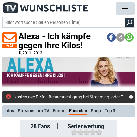
Alexa - Ich kämpfe
gegen Ihre Kilos!
28
D
, 2011–2013
kostenlose E-Mail-Benachrichtigung bei Streaming- oder TV-Start
Infos
Streams
im TV
Forum
Episoden
Shop
Top 3
28
Fans
Serienwertung