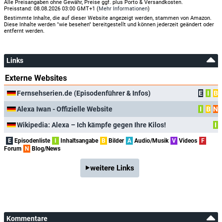
Alle Preisangaben ohne Gewähr, Preise ggf. plus Porto & Versandkosten.
Preisstand: 08.08.2026 03:00 GMT+1 (
Mehr Informationen
)
Bestimmte Inhalte, die auf dieser Website angezeigt werden, stammen von Amazon.
Diese Inhalte werden "wie besehen" bereitgestellt und können jederzeit geändert oder
entfernt werden.
Links
Externe Websites
Fernsehserien.de (Episodenführer & Infos)
E
I
B
Alexa Iwan - Offizielle Website
I
B
N
Wikipedia: Alexa – Ich kämpfe gegen Ihre Kilos!
I
E
Episodenliste
I
Inhaltsangabe
B
Bilder
A
Audio/Musik
V
Videos
F
Forum
N
Blog/News
weitere Links
Kommentare