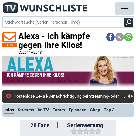
Alexa - Ich kämpfe
gegen Ihre Kilos!
28
D
, 2011–2013
kostenlose E-Mail-Benachrichtigung bei Streaming- oder TV-Start
Infos
Streams
im TV
Forum
Episoden
Shop
Top 3
28
Fans
Serienwertung