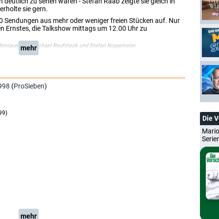
deutlich zu sehen waren - Stefan Raab zeigte sie gleich in
rholte sie gern.
0 Sendungen aus mehr oder weniger freien Stücken auf. Nur
en Ernstes, die Talkshow mittags um 12.00 Uhr zu
ehmigung von Michael Reufsteck und Stefan Niggemeier.
mehr
998
(
ProSieben
)
99)
Die 
Mario
Serie
mehr