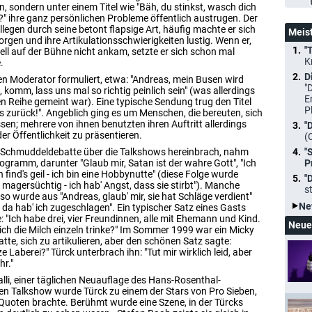
n, sondern unter einem Titel wie "Bäh, du stinkst, wasch dich
?" ihre ganz persönlichen Probleme öffentlich austrugen. Der
legen durch seine betont flapsige Art, häufig machte er sich
Meis
rgen und ihre Artikulationsschwierigkeiten lustig. Wenn er,
"
ll auf der Bühne nicht ankam, setzte er sich schon mal
K
.
D
n Moderator formuliert, etwa: "Andreas, mein Busen wird
"
komm, lass uns mal so richtig peinlich sein" (was allerdings
E
en Reihe gemeint war). Eine typische Sendung trug den Titel
P
tos zurück!". Angeblich ging es um Menschen, die bereuten, sich
ssen; mehrere von ihnen benutzten ihren Auftritt allerdings
"
er Öffentlichkeit zu präsentieren.
(
 Schmuddeldebatte über die Talkshows hereinbrach, nahm
"
gramm, darunter "Glaub mir, Satan ist der wahre Gott", "Ich
P
h find's geil - ich bin eine Hobbynutte" (diese Folge wurde
"
 magersüchtig - ich hab' Angst, dass sie stirbt"). Manche
s
wurde aus "Andreas, glaub' mir, sie hat Schläge verdient"
Ne
, da hab' ich zugeschlagen". Ein typischer Satz eines Gasts
 "Ich habe drei, vier Freundinnen, alle mit Ehemann und Kind.
Neue
ich die Milch einzeln trinke?" Im Sommer 1999 war ein Micky
tte, sich zu artikulieren, aber den schönen Satz sagte:
Laberei?" Türck unterbrach ihn: "Tut mir wirklich leid, aber
hr."
alli, einer täglichen Neuauflage des Hans-Rosenthal-
enen Talkshow wurde Türck zu einem der Stars von Pro Sieben,
uoten brachte. Berühmt wurde eine Szene, in der Türcks