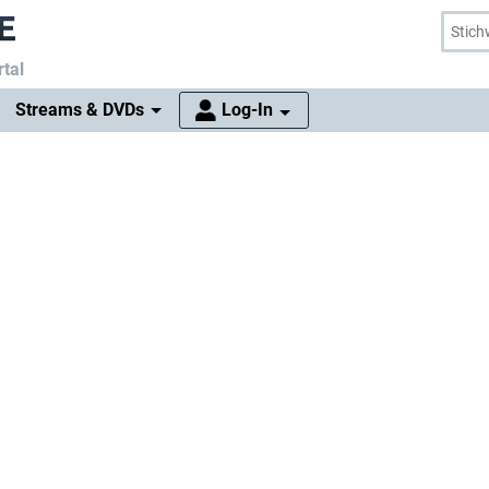
tal
Streams & DVDs
Log-In