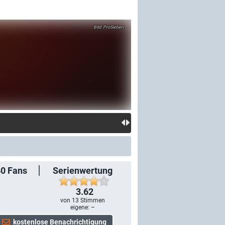
ProSieben
40
Fans
Serienwertung
3.62
von
13
Stimmen
eigene: –