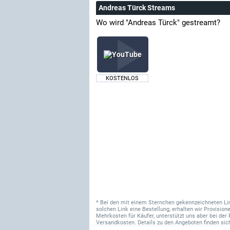
Andreas Türck Streams
Wo wird "Andreas Türck" gestreamt?
KOSTENLOS
* Bei den mit einem Sternchen gekennzeichneten Links
solchen Link eine Bestellung, erhalten wir Provisi
Mehrkosten für Käufer, unterstützt uns aber bei der 
Versandkosten. Details zu den Angeboten finden sich