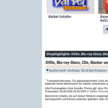
Bärbel Schäfer
Bayw
Rett
Mali
▼
Shophighlights
: DVDs, Blu-ray-Discs, Bü
DVDs, Blu-ray-Discs, CDs, Bücher un
Suche nach
Andreas Türck
bei Amazon.
*
Transparenzhinweis: Für gekennzeichnete Links er
bedeutet keine Mehrkosten für Käufer, unterstützt u
Alle Preisangaben ohne Gewähr, Preise ggf. plus Po
Preisstand: 06.08.2026 03:00 GMT+1 (
Mehr Informa
Bestimmte Inhalte, die auf dieser Website angezei
bereitgestellt und können jederzeit geändert oder en