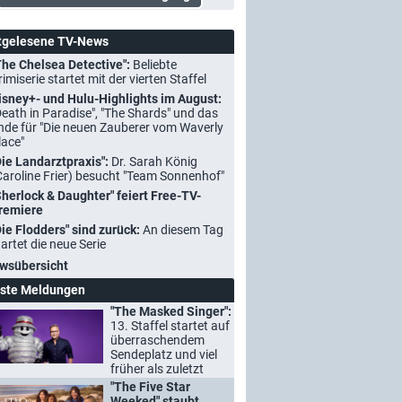
tgelesene TV-News
The Chelsea Detective":
Beliebte
rimiserie startet mit der vierten Staffel
isney+- und Hulu-Highlights im August:
Death in Paradise", "The Shards" und das
nde für "Die neuen Zauberer vom Waverly
lace"
Die Landarztpraxis":
Dr. Sarah König
Caroline Frier) besucht "Team Sonnenhof"
Sherlock & Daughter" feiert Free-TV-
remiere
Die Flodders" sind zurück:
An diesem Tag
tartet die neue Serie
wsübersicht
ste Meldungen
"The Masked Singer":
13. Staffel startet auf
überraschendem
Sendeplatz und viel
früher als zuletzt
"The Five Star
Weeked" staubt