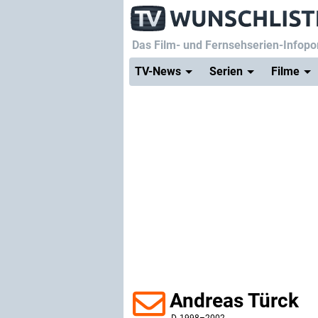
Das Film- und Fernsehserien-Infopor
TV-News
Serien
Filme
Andreas Türck