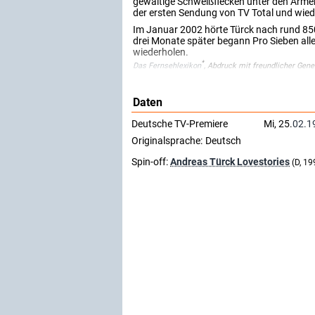
gewaltige Schweißflecken unter den Armen 
der ersten Sendung von TV Total und wiede
Im Januar 2002 hörte Türck nach rund 85
drei Monate später begann Pro Sieben all
wiederholen.
*
Das Fernsehlexikon
, Abdruck mit freundlicher Gen
Daten
Deutsche TV-Premiere
Mi, 25.
02.1
Originalsprache:
Deutsch
Spin-off:
Andreas Türck Lovestories
(D, 19