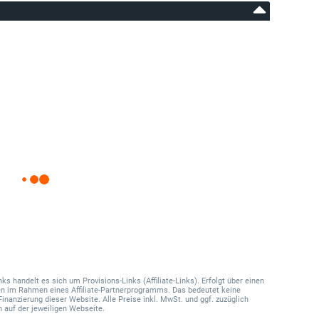
 handelt es sich um Provisions-Links (Affiliate-Links). Erfolgt über einen
onen im Rahmen eines Affiliate-Partnerprogramms. Das bedeutet keine
Finanzierung dieser Website. Alle Preise inkl. MwSt. und ggf. zuzüglich
 auf der jeweiligen Webseite.