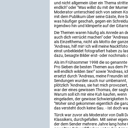
und nicht allgemein über ein Thema stritte
endlich" oder "Was willst du mit der Mumie
Moderator unterschied sich von seinen Kol
mit dem Publikum über seine Gäste, ihre So
was häufiger geschah, gegen ein Schreidue
irgendwo hin und klimperte auf der Gitarre
Die Themen waren häufig als Anrede an de
auch dich verrückt machen" oder "Andreas, 
als Einzelthema, nicht als Motto der ganz
"Andreas, hilf mir! Ich will meine Nacktfo
einst unbekleidet fotografiert haben zu la
dazu, besagte Bilder erst- oder nochmals d
Als im Frühsommer 1998 die so genannte
Pro Sieben die besten Themen aus dem Pro
will endlich wilden Sex!" sowie "Andreas, ic
ersetzt durch "Andreas, meine Freundin ist
Sendungen wurden auch nur umbenannt, so 
plötzlich "Andreas, sie hat mich provoziert
war der eines gewissen Thomas, der sagte:
Warum soll ich mir eine Kuh kaufen, wenn 
eingeladen, der gewisse Schwierigkeiten ha
"Woher sind gekommen eigentlich die ganze 
das versteht doch keine Sau. - Ist doch wa
Türck war zuvor als Moderator von Dalli D
Klassikers, durchgefallen. Mit seiner eig
der dem Sender mehrere Jahre lang hohe Q