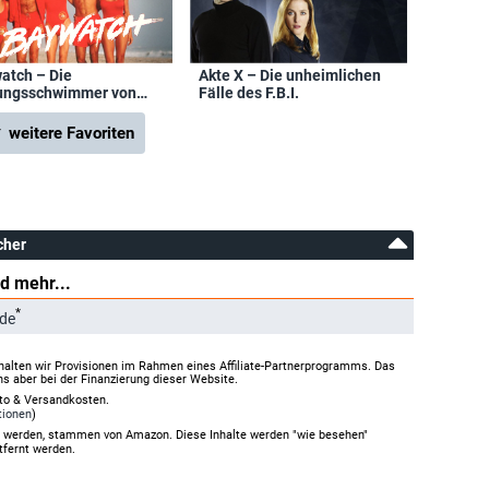
atch – Die
Akte X – Die unheimlichen
ungsschwimmer von
Fälle des F.B.I.
bu
 weitere Favoriten
cher
d mehr...
*
de
halten wir Provisionen im Rahmen eines Affiliate-Partnerprogramms. Das
ns aber bei der Finanzierung dieser Website.
rto & Versandkosten.
tionen
)
gt werden, stammen von Amazon. Diese Inhalte werden "wie besehen"
tfernt werden.