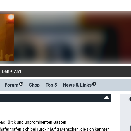
: Daniel Aminati früher! So sah der Moderator in den 1990er
Forum
Shop
Top 3
News &
Links
43
3
eas Türck und unprominenten Gästen.
häfer trafen sich bei Türck häufig Menschen, die sich kannten