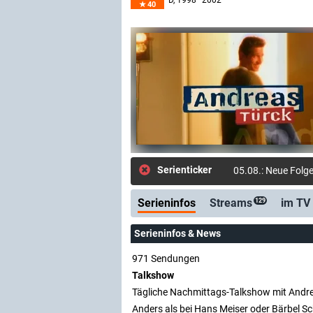
D
, 1998–2002
40
Serienticker
05.08.: Neue Folge
Serieninfos
Streams
im TV
129
Serieninfos & News
971 Sendungen
Talkshow
Tägliche Nachmittags-Talkshow mit Andr
Anders als bei Hans Meiser oder Bärbel Sc