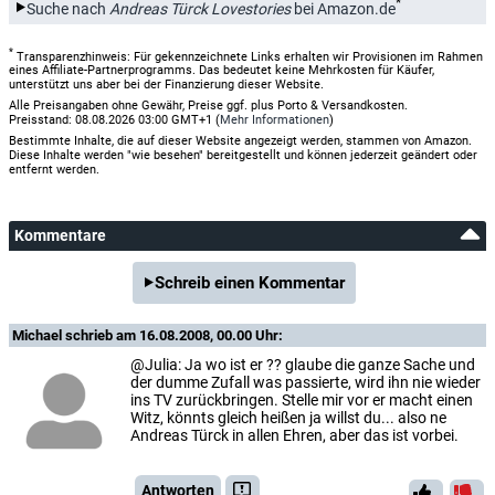
*
Suche nach
Andreas Türck Lovestories
bei Amazon.de
*
Transparenzhinweis: Für gekennzeichnete Links erhalten wir Provisionen im Rahmen
eines Affiliate-Partnerprogramms. Das bedeutet keine Mehrkosten für Käufer,
unterstützt uns aber bei der Finanzierung dieser Website.
Alle Preisangaben ohne Gewähr, Preise ggf. plus Porto & Versandkosten.
Preisstand: 08.08.2026 03:00 GMT+1 (
Mehr Informationen
)
Bestimmte Inhalte, die auf dieser Website angezeigt werden, stammen von Amazon.
Diese Inhalte werden "wie besehen" bereitgestellt und können jederzeit geändert oder
entfernt werden.
Kommentare
Schreib einen Kommentar
Michael
schrieb am 16.08.2008, 00.00 Uhr:
@Julia: Ja wo ist er ?? glaube die ganze Sache und
der dumme Zufall was passierte, wird ihn nie wieder
ins TV zurückbringen. Stelle mir vor er macht einen
Witz, könnts gleich heißen ja willst du... also ne
Andreas Türck in allen Ehren, aber das ist vorbei.
Antworten