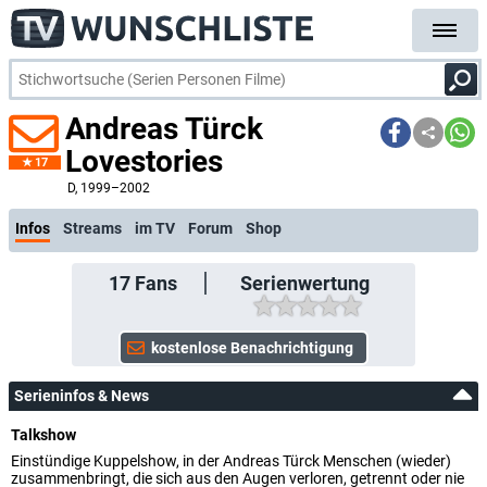
Andreas Türck
Lovestories
17
kostenl
D
, 1999–2002
Infos
Streams
im TV
Forum
Shop
17
Fans
Serienwertung
Serieninfos & News
Talkshow
Einstündige Kuppelshow, in der Andreas Türck Menschen (wieder)
zusammenbringt, die sich aus den Augen verloren, getrennt oder nie