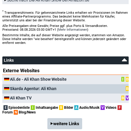
*
Transparenzhinweis: Für gekennzeichnete Links erhalten wir Provisionen im Rahmen
eines Affiliate-Partnerprogramms. Das bedeutet keine Mehrkosten für Käufer,
unterstützt uns aber bei der Finanzierung dieser Website.
Alle Preisangaben ohne Gewähr, Preise ggf. plus Porto & Versandkosten.
Preisstand: 08.08.2026 03:00 GMT+1 (
Mehr Informationen
)
Bestimmte Inhalte, die auf dieser Website angezeigt werden, stammen von Amazon.
Diese Inhalte werden "wie besehen" bereitgestellt und können jederzeit geändert oder
entfernt werden.
Links
Externe Websites
Ali.de - Ali Khan Show Website
I
B
Skarda Agentur: Ali Khan
B
Ali Khan TV
B
V
E
Episodenliste
I
Inhaltsangabe
B
Bilder
A
Audio/Musik
V
Videos
F
Forum
N
Blog/News
weitere Links