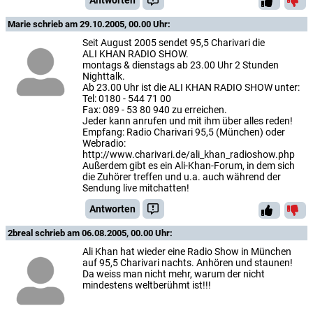
Marie
schrieb am 29.10.2005, 00.00 Uhr:
Seit August 2005 sendet 95,5 Charivari die
ALI KHAN RADIO SHOW.
montags & dienstags ab 23.00 Uhr 2 Stunden
Nighttalk.
Ab 23.00 Uhr ist die ALI KHAN RADIO SHOW unter:
Tel: 0180 - 544 71 00
Fax: 089 - 53 80 940 zu erreichen.
Jeder kann anrufen und mit ihm über alles reden!
Empfang: Radio Charivari 95,5 (München) oder
Webradio:
http://www.charivari.de/ali_khan_radioshow.php
Außerdem gibt es ein Ali-Khan-Forum, in dem sich
die Zuhörer treffen und u.a. auch während der
Sendung live mitchatten!
Antworten
2breal
schrieb am 06.08.2005, 00.00 Uhr:
Ali Khan hat wieder eine Radio Show in München
auf 95,5 Charivari nachts. Anhören und staunen!
Da weiss man nicht mehr, warum der nicht
mindestens weltberühmt ist!!!