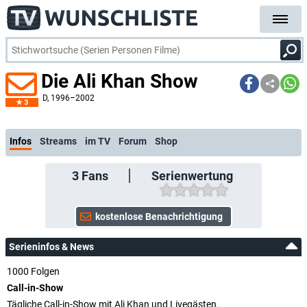
Die Ali Khan Show
D
, 1996–2002
3
kostenlose E
Infos
Streams
im TV
Forum
Shop
3
Fans
Serienwertung
Serieninfos & News
1000 Folgen
Call-in-Show
Tägliche Call-in-Show mit Ali Khan und Livegästen.