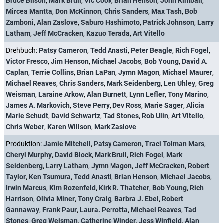
Bruce Bilson
,
Mark Brull
,
Vic Cook
,
Brian Henson
,
John Kimball
,
Mircea Mantta
,
Don McKinnon
,
Chris Sanders
,
Max Tash
,
Bob
Zamboni
,
Alan Zaslove
,
Saburo Hashimoto
,
Patrick Johnson
,
Larry
Latham
,
Jeff McCracken
,
Kazuo Terada
,
Art Vitello
Drehbuch:
Patsy Cameron
,
Tedd Anasti
,
Peter Beagle
,
Rich Fogel
,
Victor Fresco
,
Jim Henson
,
Michael Jacobs
,
Bob Young
,
David A.
Caplan
,
Terrie Collins
,
Brian LaPan
,
Jymn Magon
,
Michael Maurer
,
Michael Reaves
,
Chris Sanders
,
Mark Seidenberg
,
Len Uhley
,
Greg
Weisman
,
Laraine Arkow
,
Alan Burnett
,
Lynn Lefler
,
Tony Marino
,
James A. Markovich
,
Steve Perry
,
Dev Ross
,
Marie Sager
,
Alicia
Marie Schudt
,
David Schwartz
,
Tad Stones
,
Rob Ulin
,
Art Vitello
,
Chris Weber
,
Karen Willson
,
Mark Zaslove
Produktion:
Jamie Mitchell
,
Patsy Cameron
,
Traci Tolman Mars
,
Cheryl Murphy
,
David Block
,
Mark Brull
,
Rich Fogel
,
Mark
Seidenberg
,
Larry Latham
,
Jymn Magon
,
Jeff McCracken
,
Robert
Taylor
,
Ken Tsumura
,
Tedd Anasti
,
Brian Henson
,
Michael Jacobs
,
Irwin Marcus
,
Kim Rozenfeld
,
Kirk R. Thatcher
,
Bob Young
,
Rich
Harrison
,
Olivia Miner
,
Tony Craig
,
Barbra J. Ebel
,
Robert
Gannaway
,
Frank Paur
,
Laura. Perrotta
,
Michael Reaves
,
Tad
Stones
,
Greg Weisman
,
Catherine Winder
,
Jess Winfield
,
Alan