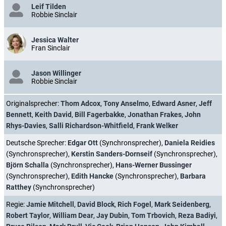
Leif Tilden
Robbie Sinclair
Jessica Walter
Fran Sinclair
Jason Willinger
Robbie Sinclair
Originalsprecher:
Thom Adcox
,
Tony Anselmo
,
Edward Asner
,
Jeff
Bennett
,
Keith David
,
Bill Fagerbakke
,
Jonathan Frakes
,
John
Rhys-Davies
,
Salli Richardson-Whitfield
,
Frank Welker
Deutsche Sprecher:
Edgar Ott
(Synchronsprecher),
Daniela Reidies
(Synchronsprecher),
Kerstin Sanders-Dornseif
(Synchronsprecher),
Björn Schalla
(Synchronsprecher),
Hans-Werner Bussinger
(Synchronsprecher),
Edith Hancke
(Synchronsprecher),
Barbara
Ratthey
(Synchronsprecher)
Regie:
Jamie Mitchell
,
David Block
,
Rich Fogel
,
Mark Seidenberg
,
Robert Taylor
,
William Dear
,
Jay Dubin
,
Tom Trbovich
,
Reza Badiyi
,