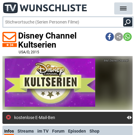
Disney Channel
Kultserien
34
USA/D
, 2015
Disney Channel
kostenlose E-Mail-Benachrichtigung bei Strea
Infos
Streams
im TV
Forum
Episoden
Shop