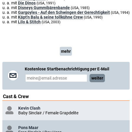
u. a. mit
Die Dinos
(USA, 1991)
u. a. mit
Disneys Gummibärenbande
(USA, 1985)
u. a. mit
Gargoyles - Auf den Schwingen der Gerechtigkeit
(USA, 1994)
u. a. mit
Käpt'n Balu & seine tollkühne Crew
(USA, 1990)
u. a. mit
Lilo & Stitch
(USA, 2003)
mehr
Kostenlose Startbenachrichtigung per E-Mail
weiter
Cast & Crew
Kevin Clash
Baby Sinclair / Female Grapdelite
Pons Maar