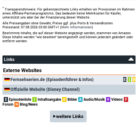
*
Transparenzhinweis: Für gekennzeichnete Links erhalten wir Provisionen im Rahmen
eines Affiliate-Partnerprogramms. Das bedeutet keine Mehrkosten für Käufer,
unterstützt uns aber bei der Finanzierung dieser Website.
Alle Preisangaben ohne Gewähr, Preise ggf. plus Porto & Versandkosten.
Preisstand: 07.08.2026 03:00 GMT+1 (
Mehr Informationen
)
Bestimmte Inhalte, die auf dieser Website angezeigt werden, stammen von Amazon.
Diese Inhalte werden "wie besehen" bereitgestellt und können jederzeit geändert oder
entfernt werden.
Links
Externe Websites
Fernsehserien.de (Episodenführer & Infos)
E
I
B
Offizielle Website (Disney Channel)
E
Episodenliste
I
Inhaltsangabe
B
Bilder
A
Audio/Musik
V
Videos
F
Forum
N
Blog/News
weitere Links