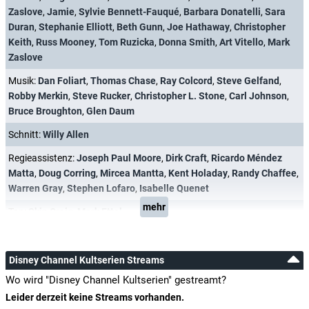
Zaslove
,
Jamie
,
Sylvie Bennett-Fauqué
,
Barbara Donatelli
,
Sara
Duran
,
Stephanie Elliott
,
Beth Gunn
,
Joe Hathaway
,
Christopher
Keith
,
Russ Mooney
,
Tom Ruzicka
,
Donna Smith
,
Art Vitello
,
Mark
Zaslove
Musik:
Dan Foliart
,
Thomas Chase
,
Ray Colcord
,
Steve Gelfand
,
Robby Merkin
,
Steve Rucker
,
Christopher L. Stone
,
Carl Johnson
,
Bruce Broughton
,
Glen Daum
Schnitt:
Willy Allen
Regieassistenz:
Joseph Paul Moore
,
Dirk Craft
,
Ricardo Méndez
Matta
,
Doug Corring
,
Mircea Mantta
,
Kent Holaday
,
Randy Chaffee
,
Warren Gray
,
Stephen Lofaro
,
Isabelle Quenet
mehr
Ton:
Skip Craig
,
Mark Ettel
Disney Channel Kultserien Streams
Wo wird "Disney Channel Kultserien" gestreamt?
Leider derzeit keine Streams vorhanden.