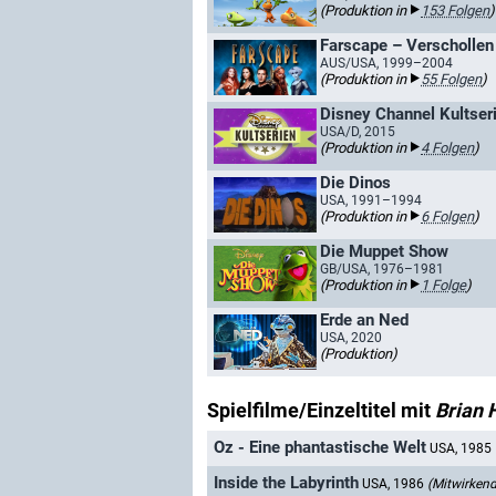
(Produktion in
153 Folgen
)
Farscape – Verschollen 
AUS/USA, 1999–2004
(Produktion in
55 Folgen
)
Disney Channel Kultser
USA/D, 2015
(Produktion in
4 Folgen
)
Die Dinos
USA, 1991–1994
(Produktion in
6 Folgen
)
Die Muppet Show
GB/USA, 1976–1981
(Produktion in
1 Folge
)
Erde an Ned
USA, 2020
(Produktion)
Spielfilme/Einzeltitel mit
Brian 
Oz - Eine phantastische Welt
USA, 1985
Inside the Labyrinth
USA, 1986
(Mitwirkend