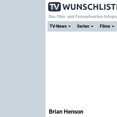
Das Film- und Fernsehserien-Infopor
TV-News
Serien
Filme
Brian Henson