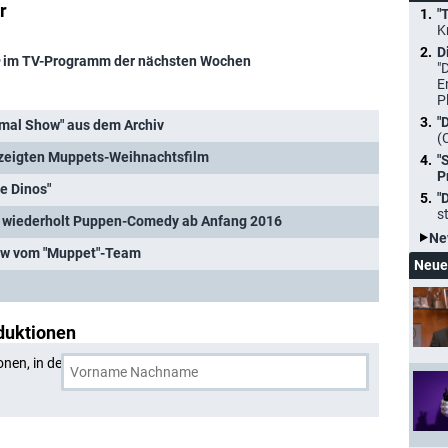
r
"
K
D
im TV-Programm der nächsten Wochen
"
E
P
"
imal Show" aus dem Archiv
(
gezeigten Muppets-Weihnachtsfilm
"
P
ie Dinos"
"
s
el wiederholt Puppen-Comedy ab Anfang 2016
Ne
ow vom "Muppet"-Team
Neue
duktionen
onen, in denen
Brian Henson
und eine weitere Person