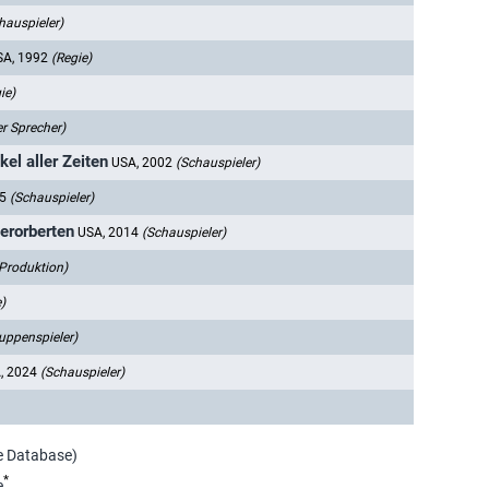
hauspieler)
SA, 1992
(Regie)
ie)
r Sprecher)
l aller Zeiten
USA, 2002
(Schauspieler)
05
(Schauspieler)
 erorberten
USA, 2014
(Schauspieler)
Produktion)
)
uppenspieler)
, 2024
(Schauspieler)
ie Database)
*
e