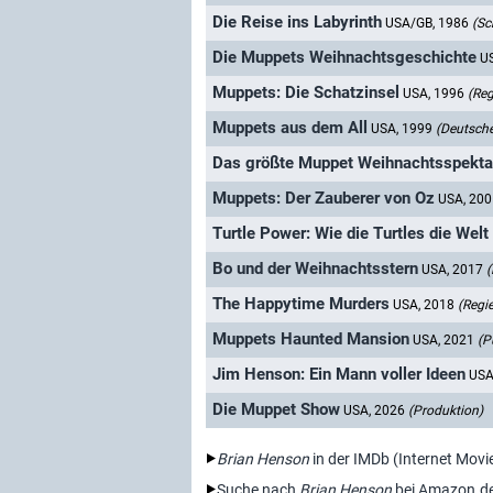
Die Reise ins Labyrinth
USA/GB, 1986
(Sc
Die Muppets Weihnachtsgeschichte
U
Muppets: Die Schatzinsel
USA, 1996
(Reg
Muppets aus dem All
USA, 1999
(Deutsche
Das größte Muppet Weihnachtsspektake
Muppets: Der Zauberer von Oz
USA, 20
Turtle Power: Wie die Turtles die Welt
Bo und der Weihnachtsstern
USA, 2017
(
The Happytime Murders
USA, 2018
(Regie
Muppets Haunted Mansion
USA, 2021
(P
Jim Henson: Ein Mann voller Ideen
USA
Die Muppet Show
USA, 2026
(Produktion)
Brian Henson
in der IMDb (Internet Mov
Suche nach
Brian Henson
bei Amazon.d