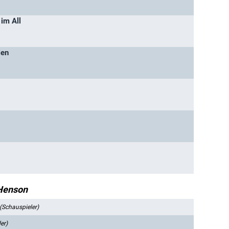
im All
ien
Henson
(Schauspieler)
er)