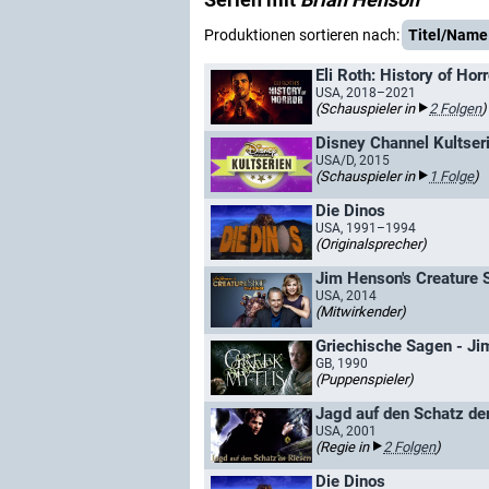
Produktionen sortieren nach:
Titel/Name
Eli Roth: History of Horr
USA, 2018–2021
(Schauspieler in
2 Folgen
)
Disney Channel Kultser
USA/D, 2015
(Schauspieler in
1 Folge
)
Die Dinos
USA, 1991–1994
(Originalsprecher)
Jim Henson's Creature 
USA, 2014
(Mitwirkender)
Griechische Sagen - Ji
GB, 1990
(Puppenspieler)
Jagd auf den Schatz de
USA, 2001
(Regie in
2 Folgen
)
Die Dinos