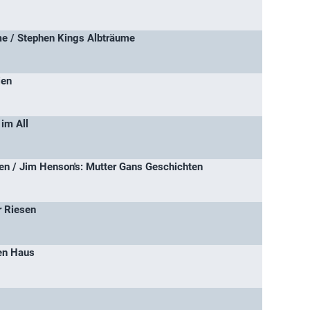
e / Stephen Kings Albträume
ien
im All
n / Jim Henson's: Mutter Gans Geschichten
r Riesen
en Haus