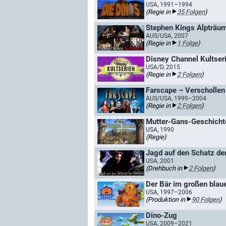
USA, 1991–1994
(Regie in
35 Folgen
)
Stephen Kings Alpträum
AUS/USA, 2007
(Regie in
1 Folge
)
Disney Channel Kultser
USA/D, 2015
(Regie in
2 Folgen
)
Farscape – Verschollen 
AUS/USA, 1999–2004
(Regie in
2 Folgen
)
Mutter-Gans-Geschichte
USA, 1990
(Regie)
Jagd auf den Schatz de
USA, 2001
(Drehbuch in
2 Folgen
)
Der Bär im großen blau
USA, 1997–2006
(Produktion in
90 Folgen
)
Dino-Zug
USA, 2009–2021