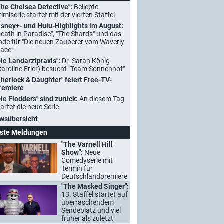
The Chelsea Detective":
Beliebte
rimiserie startet mit der vierten Staffel
isney+- und Hulu-Highlights im August:
Death in Paradise", "The Shards" und das
nde für "Die neuen Zauberer vom Waverly
lace"
Die Landarztpraxis":
Dr. Sarah König
Caroline Frier) besucht "Team Sonnenhof"
Sherlock & Daughter" feiert Free-TV-
remiere
Die Flodders" sind zurück:
An diesem Tag
tartet die neue Serie
wsübersicht
ste Meldungen
"The Varnell Hill
Show":
Neue
Comedyserie mit
Termin für
Deutschlandpremiere
"The Masked Singer":
13. Staffel startet auf
überraschendem
Sendeplatz und viel
früher als zuletzt