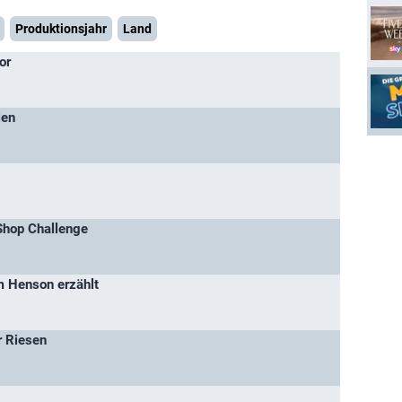
Produktionsjahr
Land
or
ien
Shop Challenge
m Henson erzählt
r Riesen