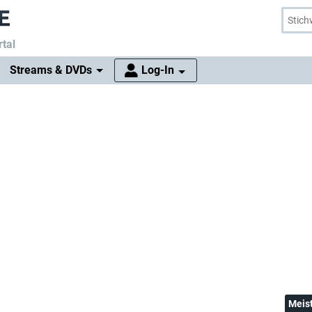
tal
Streams & DVDs
Log-In
Meis