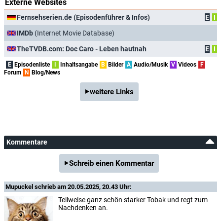
Externe Websites
Fernsehserien.de (Episodenführer & Infos)
E
I
IMDb
(Internet Movie Database)
TheTVDB.com: Doc Caro - Leben hautnah
E
I
E
Episodenliste
I
Inhaltsangabe
B
Bilder
A
Audio/Musik
V
Videos
F
Forum
N
Blog/News
weitere Links
Kommentare
Schreib einen Kommentar
Mupuckel
schrieb am 20.05.2025, 20.43 Uhr:
Teilweise ganz schön starker Tobak und regt zum
Nachdenken an.