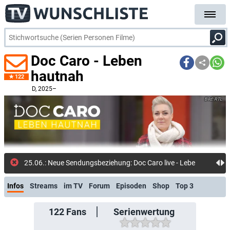
Doc Caro - Leben
hautnah
122
D
, 2025–
RTL
25.06.: Neue Sendungsbeziehung: Doc Caro live - Lebe jetzt!
Infos
Streams
im TV
Forum
Episoden
Shop
Top 3
122
Fans
Serienwertung