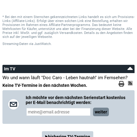
* Bei den mit einem Sternchen gekennzeichneten Links handelt es sich um Provisions-
Links (Affiliate-Links). Erfolgt über einen solchen Link eine Bestellung, erhalten wir
Provisionen im Rahmen eines Affiliate-Partnerprogramms. Das bedeutet keine
Mehrkosten für Käufer, unterstützt uns aber bei der Finanzierung dieser Website. Alle
Preise inkl. MwSt. und ggf. zuzüglich Versandkosten. Details zu den Angeboten finden
sich auf der jeweiligen Webseite.
Streaming-Daten
via
JustWatch.
Im TV
Wo und wann läuft "Doc Caro - Leben hautnah" im Fernsehen?
Keine TV-Termine in den nächsten Wochen.
Ich möchte vor dem nächsten Serienstart kostenlos
per E-Mail benachrichtigt werden:
weiter
bisherige TV-Termine