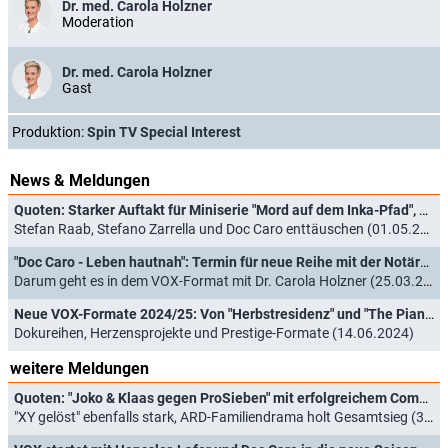
Dr. med. Carola Holzner
Moderation
Dr. med. Carola Holzner
Gast
Produktion:
Spin TV Special Interest
News & Meldungen
Quoten: Starker Auftakt für Miniserie "Mord auf dem Inka-Pfad", Joko & Klaas siegen in der Zielgruppe
Stefan Raab, Stefano Zarrella und Doc Caro enttäuschen (01.05.2025)
"Doc Caro - Leben hautnah": Termin für neue Reihe mit der Notärztin
Darum geht es in dem VOX-Format mit Dr. Carola Holzner (25.03.2025)
Neue VOX-Formate 2024/25: Von "Herbstresidenz" und "The Piano" bis "Sing meinen Schlager"
Dokureihen, Herzensprojekte und Prestige-Formate (14.06.2024)
weitere Meldungen
Quoten: "Joko & Klaas gegen ProSieben" mit erfolgreichem Comeback, aber "Inside OBI" vorn
"XY gelöst" ebenfalls stark, ARD-Familiendrama holt Gesamtsieg (30.04.2026)