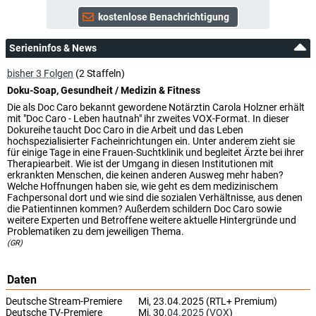
Serieninfos & News
bisher 3 Folgen
(2 Staffeln)
Doku-Soap, Gesundheit / Medizin & Fitness
Die als Doc Caro bekannt gewordene Notärztin Carola Holzner erhält
mit "Doc Caro - Leben hautnah" ihr zweites VOX-Format. In dieser
Dokureihe taucht Doc Caro in die Arbeit und das Leben
hochspezialisierter Facheinrichtungen ein. Unter anderem zieht sie
für einige Tage in eine Frauen-Suchtklinik und begleitet Ärzte bei ihrer
Therapiearbeit. Wie ist der Umgang in diesen Institutionen mit
erkrankten Menschen, die keinen anderen Ausweg mehr haben?
Welche Hoffnungen haben sie, wie geht es dem medizinischem
Fachpersonal dort und wie sind die sozialen Verhältnisse, aus denen
die Patientinnen kommen? Außerdem schildern Doc Caro sowie
weitere Experten und Betroffene weitere aktuelle Hintergründe und
Problematiken zu dem jeweiligen Thema.
(GR)
Daten
Deutsche Stream-Premiere
Mi, 23.04.2025 (RTL+ Premium)
Deutsche TV-Premiere
Mi, 30.
04.2025
(
VOX
)