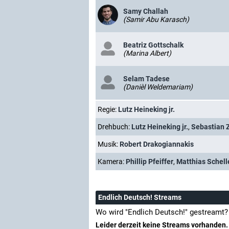
Samy Challah
(Samir Abu Karasch)
Beatriz Gottschalk
(Marina Albert)
Selam Tadese
(Danièl Weldemariam)
Regie:
Lutz Heineking jr.
Drehbuch:
Lutz Heineking jr.
,
Sebastian 
Musik:
Robert Drakogiannakis
Kamera:
Phillip Pfeiffer
,
Matthias Schel
Endlich Deutsch! Streams
Wo wird "Endlich Deutsch!" gestreamt?
Leider derzeit keine Streams vorhanden.