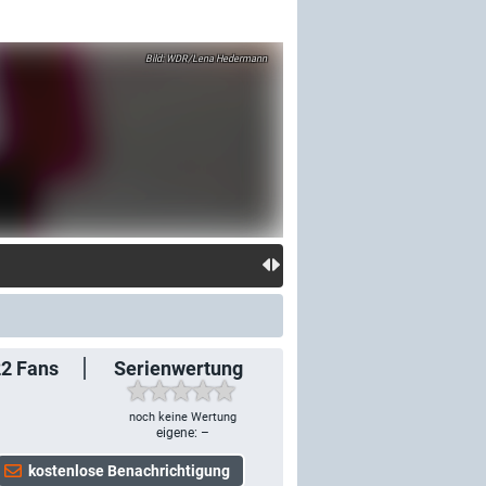
WDR/Lena Hedermann
22
Fans
Serienwertung
noch keine Wertung
eigene: –