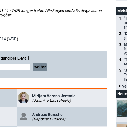
14 im WDR ausgestrahlt. Alle Folgen sind allerdings schon
Meis
fügbar.
"
a
f
"
(
014
(
WDR
)
M
N
v
igung per E-Mail
"
M
weiter
"
T
E
Ne
Neue
Mirijam Verena Jeremic
(Jasmina Lauschevic)
Andreas Bursche
(Reporter Bursche)