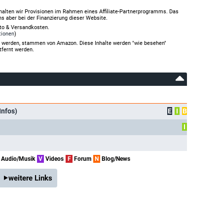
halten wir Provisionen im Rahmen eines Affiliate-Partnerprogramms. Das
ns aber bei der Finanzierung dieser Website.
rto & Versandkosten.
tionen
)
gt werden, stammen von Amazon. Diese Inhalte werden "wie besehen"
tfernt werden.
Infos)
E
I
B
I
Audio/Musik
V
Videos
F
Forum
N
Blog/News
weitere Links