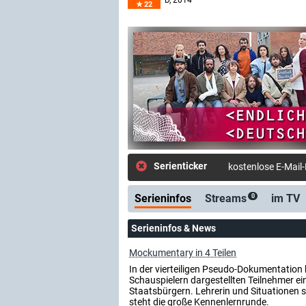
D
, 2014
22
Serienticker
kostenlose E-Mail
Serieninfos
Streams
im TV
0
Serieninfos & News
Mockumentary in 4 Teilen
In der vierteiligen Pseudo-Dokumentation
Schauspielern dargestellten Teilnehmer e
Staatsbürgern. Lehrerin und Situationen s
steht die große Kennenlernrunde.