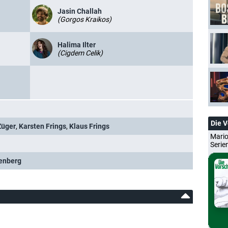
Jasin Challah
(Gorgos Kraikos)
Halima Ilter
(Cigdem Celik)
Die 
Züger
,
Karsten Frings
,
Klaus Frings
Mario
Serie
lenberg