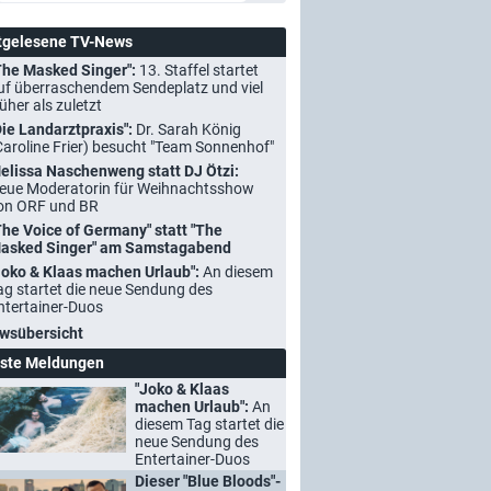
tgelesene TV-News
The Masked Singer":
13. Staffel startet
uf überraschendem Sendeplatz und viel
rüher als zuletzt
Die Landarztpraxis":
Dr. Sarah König
Caroline Frier) besucht "Team Sonnenhof"
elissa Naschenweng statt DJ Ötzi:
eue Moderatorin für Weihnachtsshow
on ORF und BR
The Voice of Germany" statt "The
asked Singer" am Samstagabend
Joko & Klaas machen Urlaub":
An diesem
ag startet die neue Sendung des
ntertainer-Duos
wsübersicht
ste Meldungen
"Joko & Klaas
machen Urlaub":
An
diesem Tag startet die
neue Sendung des
Entertainer-Duos
Dieser "Blue Bloods"-