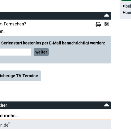
be
be
im Fernsehen?
en.
Serienstart kostenlos per E-Mail benachrichtigt werden:
weiter
isherige TV-Termine
cher
d mehr...
*
n.de