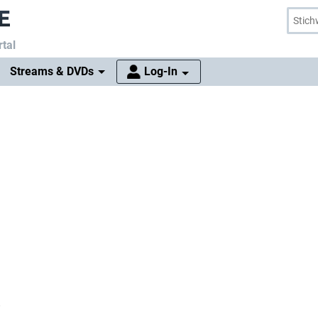
tal
Streams & DVDs
Log-In
!