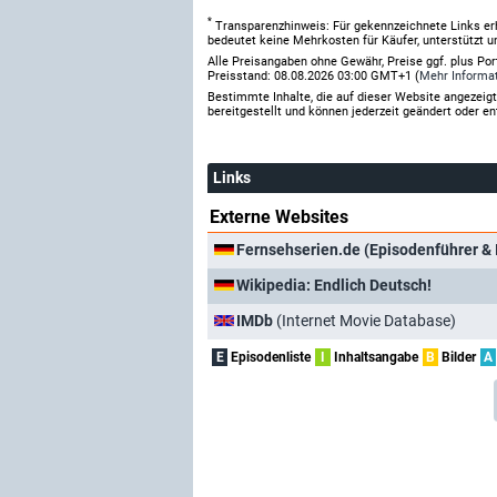
*
Transparenzhinweis: Für gekennzeichnete Links er
bedeutet keine Mehrkosten für Käufer, unterstützt u
Alle Preisangaben ohne Gewähr, Preise ggf. plus Po
Preisstand: 08.08.2026 03:00 GMT+1 (
Mehr Informa
Bestimmte Inhalte, die auf dieser Website angezei
bereitgestellt und können jederzeit geändert oder en
Links
Externe Websites
Fernsehserien.de (Episodenführer & 
Wikipedia: Endlich Deutsch!
IMDb
(Internet Movie Database)
E
Episodenliste
I
Inhaltsangabe
B
Bilder
A