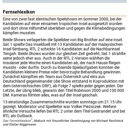
Fernsehlexikon
Eine von zwei fast identischen Spielshows im Sommer 2000, bei der
Kandidaten auf einer einsamen tropischen Insel ausgesetzt wurden
und dort ohne Hilfsmittel überleben und gegen die Klimabedingungen
kämpfen mussten.
Beide Shows verlagerten die Spielidee von Big Brother auf eine Insel.
Sat.1 spielte Das Inselduell mit 13 Kandidaten auf der malaysischen
Insel Simbang, RTL 2 schickte 16 Kandidaten auf die Nachbarinsel
Tengah. Beide Shows wurden zur gleichen Zeit gedreht, Sat.1 strahlte
seine jedoch eher aus. Auch in der RTL 2-Version wählten die
Insulaner jede Woche einen Kandidaten ab, der nach Hause fliegen
musste - oder durfte. Durch zu lösende Spielaufgaben konnten die
Kandidaten kleinere Preise oder bevorzugte Behandlung gewinnen.
Zunächst kämpften ein Team aus Österreich und eins aus
Deutschland gegeneinander (die Show entstand in Koproduktion mit
dem österreichischen ORF), ab Folge 7 spielte jeder gegen jeden. Der
Letzte, der übrig blieb, gewann den Titel Robinson 2000 und 100 000
DM. Kameras filmten alles, was auf der Insel geschah.
13 einstündige Zusammenschnitte wurden sonntags um 21.15 Uhr
gezeigt. Moderator und Spielleiter war Volker Piezsczek. Weitere
ähnliche Versuche liefen bei RTL 2 unter dem Titel Gestrandet und bei
RTL als Outback.
*
Das Fernsehlexikon
, Abdruck mit freundlicher Genehmigung von Michael Reufsteck
und Stefan Niggemeier.