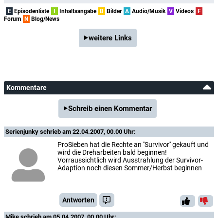
E
Episodenliste
I
Inhaltsangabe
B
Bilder
A
Audio/Musik
V
Videos
F
Forum
N
Blog/News
weitere Links
Kommentare
Schreib einen Kommentar
Serienjunky
schrieb am 22.04.2007, 00.00 Uhr:
ProSieben hat die Rechte an ''Survivor'' gekauft und
wird die Dreharbeiten bald beginnen!
Vorraussichtlich wird Ausstrahlung der Survivor-
Adaption noch diesen Sommer/Herbst beginnen
Antworten
Mike
schrieb am 05.04.2007, 00.00 Uhr: