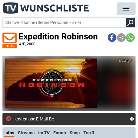
Expedition Robinson
A/D
, 2000
35
RTL II
kostenlose E-Mail-Benachrichtigung bei
Infos
Streams
im TV
Forum
Shop
Top 3