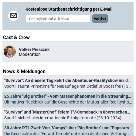
Kostenlose Startbenachrichtigung per E-Mail
weiter
Cast & Crew
Volker Piesczek
Moderation
News & Meldungen
"Survivor": An diesem Tag kehrt die Abenteuer-Realityshow ins deutsche Fernsehen zurück
Sport1 räumt Primetime für Neuauflage mit Detlef D! Soost frei (13.02.2026)
25 Jahre "Big Brother" - Vom Massenphänomen in die Streamingnische
Ultimativer Rückblick auf die Geschichte der Mutter aller Realityshows (21.02.2025)
"Survivor" und "MasterChef" feiern TV-Comeback in überraschender Heimat
Sport1 sichert sich internationale Erfolgsformate (23.10.2024)
30 Jahre RTL Zwei: Von "Vampy" über "Big Brother" und "Popstars" bis "Kampf der Realitystars"
Die Geschichte des "Enfant Terrible" unter den deutschen Vollprogrammen im Rückblick (04.03.2023)