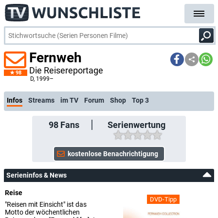
Fernweh
Die Reisereportage
98
kostenlose E-Mail-Benachr
D
, 1999–
Infos
Streams
im TV
Forum
Shop
Top 3
98
Fans
Serienwertung
Serieninfos & News
Reise
DVD-Tipp
"Reisen mit Einsicht" ist das
Motto der wöchentlichen