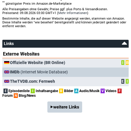
**
günstigster Preis im Amazon.de-Marketplace
Alle Preisangaben ohne Gewähr, Preise ggf. plus Porto & Versandkosten.
Preisstand: 09.08.2026 03:00 GMT+1 (
Mehr Informationen
)
Bestimmte Inhalte, die auf dieser Website angezeigt werden, stammen von Amazon.
Diese Inhalte werden "wie besehen" bereitgestellt und können jederzeit geändert oder
entfernt werden.
Links
Externe Websites
Offizielle Website (BR Online)
I
B
IMDb
(Internet Movie Database)
TheTVDB.com: Fernweh
E
I
E
Episodenliste
I
Inhaltsangabe
B
Bilder
A
Audio/Musik
V
Videos
F
Forum
N
Blog/News
weitere Links