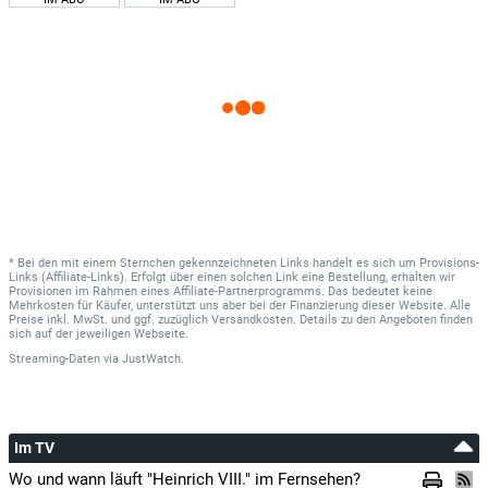
* Bei den mit einem Sternchen gekennzeichneten Links handelt es sich um Provisions-
Links (Affiliate-Links). Erfolgt über einen solchen Link eine Bestellung, erhalten wir
Provisionen im Rahmen eines Affiliate-Partnerprogramms. Das bedeutet keine
Mehrkosten für Käufer, unterstützt uns aber bei der Finanzierung dieser Website. Alle
Preise inkl. MwSt. und ggf. zuzüglich Versandkosten. Details zu den Angeboten finden
sich auf der jeweiligen Webseite.
Streaming-Daten
via
JustWatch.
Im TV
Wo und wann läuft "Heinrich VIII." im Fernsehen?