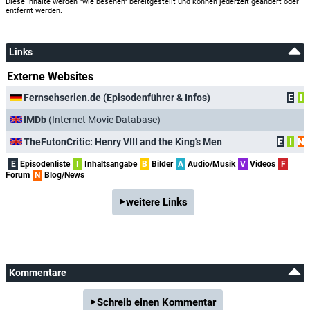
Diese Inhalte werden "wie besehen" bereitgestellt und können jederzeit geändert oder
entfernt werden.
Links
Externe Websites
Fernsehserien.de (Episodenführer & Infos)
E
I
IMDb
(Internet Movie Database)
TheFutonCritic: Henry VIII and the King's Men
E
I
N
E
Episodenliste
I
Inhaltsangabe
B
Bilder
A
Audio/Musik
V
Videos
F
Forum
N
Blog/News
weitere Links
Kommentare
Schreib einen Kommentar