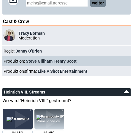
weiter
Cast & Crew
Tracy Borman
Moderation
Regie:
Danny O'Brien
Produktion:
Steve Gillham
,
Henry Scott
Produktionsfirma:
Like A Shot Entertainment
Heinrich VIII. Streams
Wo wird "Heinrich VIII." gestreamt?
Prime Video Zusatz-Kanäle
IM ABO
IM ABO