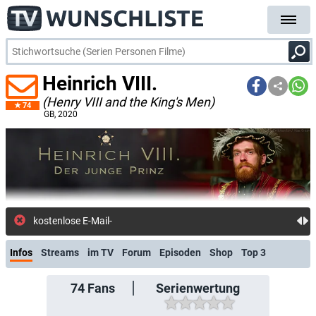
Heinrich VIII.
(Henry VIII and the King's Men)
74
GB
, 2020
kostenlose E-Mail-Benachrich
Infos
Streams
im TV
Forum
Episoden
Shop
Top 3
74
Fans
Serienwertung