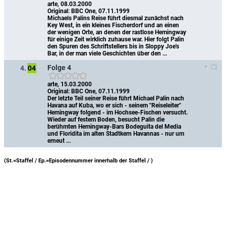
arte, 08.03.2000
Original: BBC One, 07.11.1999
Michaels Palins Reise führt diesmal zunächst nach 
Key West, in ein kleines Fischerdorf und an einen 
der wenigen Orte, an denen der rastlose Hemingway 
für einige Zeit wirklich zuhause war. Hier folgt Palin 
den Spuren des Schriftstellers bis in Sloppy Joe's 
Bar, in der man viele Geschichten über den ...
Folge 4
4.
04
arte, 15.03.2000
Original: BBC One, 07.11.1999
Der letzte Teil seiner Reise führt Michael Palin nach 
Havana auf Kuba, wo er sich - seinem "Reiseleiter" 
Hemingway folgend - im Hochsee-Fischen versucht. 
Wieder auf festem Boden, besucht Palin die 
berühmten Hemingway-Bars Bodeguita del Media 
und Floridita im alten Stadtkern Havannas - nur um 
erneut ...
(St.=Staffel / Ep.=Episodennummer innerhalb der Staffel /
)