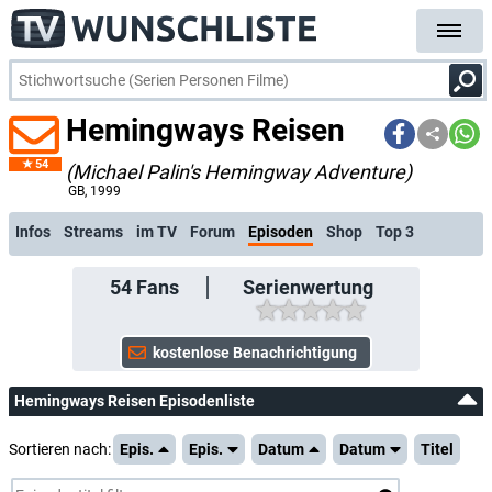
Hemingways Reisen
54
(Michael Palin's Hemingway Adventure)
kostenlose E-Mail-Benachrichtigung bei Streaming- oder TV-Start
GB
, 1999
Infos
Streams
im TV
Forum
Episoden
Shop
Top 3
54
Fans
Serienwertung
Hemingways Reisen Episodenliste
Sortieren nach:
Epis.
Epis.
Datum
Datum
Titel