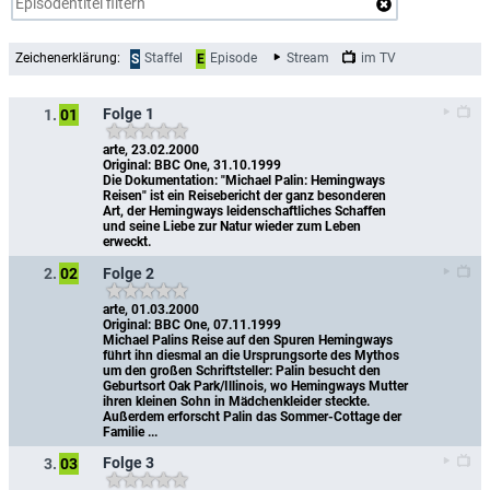
Zeichenerklärung:
Staffel
Episode
Stream
im TV
S
E
Folge 1
1.
01
arte, 23.02.2000
Original: BBC One, 31.10.1999
Die Dokumentation: "Michael Palin: Hemingways 
Reisen" ist ein Reisebericht der ganz besonderen 
Art, der Hemingways leidenschaftliches Schaffen 
und seine Liebe zur Natur wieder zum Leben 
erweckt.
Folge 2
2.
02
arte, 01.03.2000
Original: BBC One, 07.11.1999
Michael Palins Reise auf den Spuren Hemingways 
führt ihn diesmal an die Ursprungsorte des Mythos 
um den großen Schriftsteller: Palin besucht den 
Geburtsort Oak Park/Illinois, wo Hemingways Mutter 
ihren kleinen Sohn in Mädchenkleider steckte. 
Außerdem erforscht Palin das Sommer-Cottage der 
Familie ...
Folge 3
3.
03