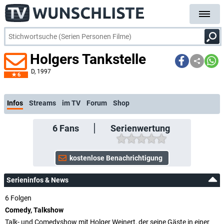
Holgers Tankstelle
D
, 1997
6
kostenlose E
Infos
Streams
im TV
Forum
Shop
6
Fans
Serienwertung
Serieninfos & News
6 Folgen
Comedy, Talkshow
Talk- und Comedyshow mit Holger Weinert, der seine Gäste in einer