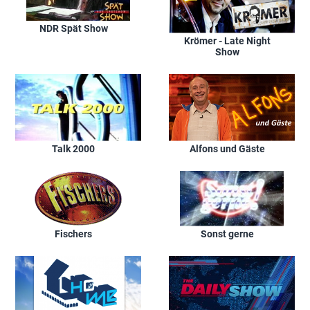
NDR Spät Show
Krömer - Late Night
Show
Talk 2000
Alfons und Gäste
Fischers
Sonst gerne