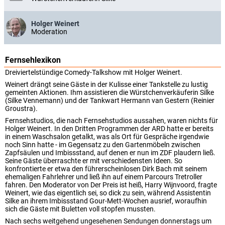
Holger Weinert
Moderation
Fernsehlexikon
Dreiviertelstündige Comedy-Talkshow mit Holger Weinert.
Weinert drängt seine Gäste in der Kulisse einer Tankstelle zu lustig
gemeinten Aktionen. Ihm assistieren die Würstchenverkäuferin Silke
(Silke Vennemann) und der Tankwart Hermann van Gestern (Reinier
Groustra).
Fernsehstudios, die nach Fernsehstudios aussahen, waren nichts für
Holger Weinert. In den Dritten Programmen der ARD hatte er bereits
in einem Waschsalon getalkt, was als Ort für Gespräche irgendwie
noch Sinn hatte - im Gegensatz zu den Gartenmöbeln zwischen
Zapfsäulen und Imbissstand, auf denen er nun im ZDF plaudern ließ.
Seine Gäste überraschte er mit verschiedensten Ideen. So
konfrontierte er etwa den führerscheinlosen Dirk Bach mit seinem
ehemaligen Fahrlehrer und ließ ihn auf einem Parcours Tretroller
fahren. Den Moderator von Der Preis ist heiß, Harry Wijnvoord, fragte
Weinert, wie das eigentlich sei, so dick zu sein, während Assistentin
Silke an ihrem Imbissstand Gour-Mett-Wochen ausrief, woraufhin
sich die Gäste mit Buletten voll stopfen mussten.
Nach sechs weitgehend ungesehenen Sendungen donnerstags um