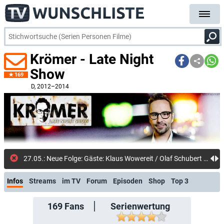
Krömer - Late Night
Show
169
D
, 2012–2014
27.05.: Neue Folge: Gäste: Klaus Wowereit / Olaf Schubert / Micky Beisenherz (Prime Video Shop)
Infos
Streams
im TV
Forum
Episoden
Shop
Top 3
169
Fans
Serienwertung