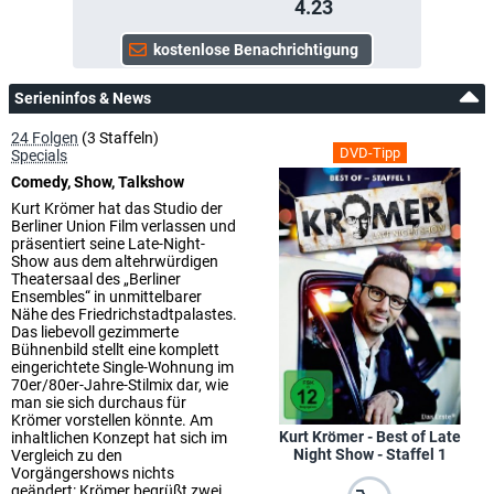
4.23
Serieninfos & News
24 Folgen
(3 Staffeln)
DVD-Tipp
Specials
Comedy, Show, Talkshow
Kurt Krömer hat das Studio der
Berliner Union Film verlassen und
präsentiert seine Late-Night-
Show aus dem altehrwürdigen
Theatersaal des „Berliner
Ensembles“ in unmittelbarer
Nähe des Friedrichstadtpalastes.
Das liebevoll gezimmerte
Bühnenbild stellt eine komplett
eingerichtete Single-Wohnung im
70er/80er-Jahre-Stilmix dar, wie
man sie sich durchaus für
Krömer vorstellen könnte. Am
Kurt Krömer - Best of Late
inhaltlichen Konzept hat sich im
Night Show - Staffel 1
Vergleich zu den
Vorgängershows nichts
geändert: Krömer begrüßt zwei