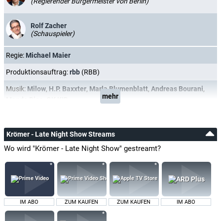
(Regierender Bürgermeister von Berlin)
Rolf Zacher
(Schauspieler)
Regie:
Michael Maier
Produktionsauftrag:
rbb
(RBB)
Musik:
Milow
,
H.P. Baxxter
,
Marla Blumenblatt
,
Andreas Bourani
,
mehr
Mando Diao
,
OK KID
Krömer - Late Night Show Streams
Wo wird "Krömer - Late Night Show" gestreamt?
IM ABO
ZUM KAUFEN
ZUM KAUFEN
IM ABO