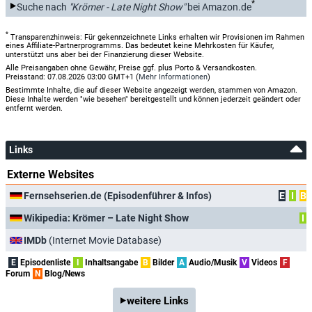
*
Suche nach
"Krömer - Late Night Show"
bei Amazon.de
*
Transparenzhinweis: Für gekennzeichnete Links erhalten wir Provisionen im Rahmen
eines Affiliate-Partnerprogramms. Das bedeutet keine Mehrkosten für Käufer,
unterstützt uns aber bei der Finanzierung dieser Website.
Alle Preisangaben ohne Gewähr, Preise ggf. plus Porto & Versandkosten.
Preisstand: 07.08.2026 03:00 GMT+1 (
Mehr Informationen
)
Bestimmte Inhalte, die auf dieser Website angezeigt werden, stammen von Amazon.
Diese Inhalte werden "wie besehen" bereitgestellt und können jederzeit geändert oder
entfernt werden.
Links
Externe Websites
Fernsehserien.de (Episodenführer & Infos)
E
I
B
Wikipedia: Krömer – Late Night Show
I
IMDb
(Internet Movie Database)
E
Episodenliste
I
Inhaltsangabe
B
Bilder
A
Audio/Musik
V
Videos
F
Forum
N
Blog/News
weitere Links