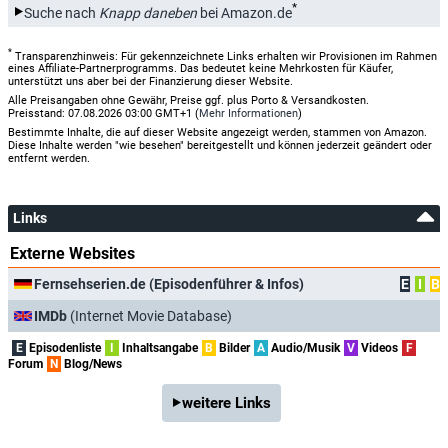
*
Suche nach
Knapp daneben
bei Amazon.de
*
Transparenzhinweis: Für gekennzeichnete Links erhalten wir Provisionen im Rahmen
eines Affiliate-Partnerprogramms. Das bedeutet keine Mehrkosten für Käufer,
unterstützt uns aber bei der Finanzierung dieser Website.
Alle Preisangaben ohne Gewähr, Preise ggf. plus Porto & Versandkosten.
Preisstand: 07.08.2026 03:00 GMT+1 (
Mehr Informationen
)
Bestimmte Inhalte, die auf dieser Website angezeigt werden, stammen von Amazon.
Diese Inhalte werden "wie besehen" bereitgestellt und können jederzeit geändert oder
entfernt werden.
Links
Externe Websites
Fernsehserien.de (Episodenführer & Infos)
E
I
B
IMDb
(Internet Movie Database)
E
Episodenliste
I
Inhaltsangabe
B
Bilder
A
Audio/Musik
V
Videos
F
Forum
N
Blog/News
weitere Links