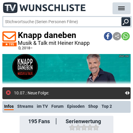
Knapp daneben
Musik & Talk mit Heiner Knapp
195
D
, 2018–
rbb
10.07.: Neue Folge: Laith Al-De
Infos
Streams
im TV
Forum
Episoden
Shop
Top 2
195
Fans
Serienwertung