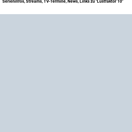
Serieninfos, Streams, TV-Termine, News, Links zu "Lustfaktor 10"