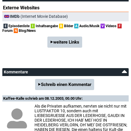
Externe Websites
IMDb
(Internet Movie Database)
E
Episodenliste
I
Inhaltsangabe
B
Bilder
A
Audio/Musik
V
Videos
F
Forum
N
Blog/News
weitere Links
Kommentare
Schreib einen Kommentar
Kaffee-Kalle
schrieb am 08.12.2003, 00.00 Uhr:
Als die Privaten aufkamen, nervten sie nicht nur mit
LUSTFAKTOR 10, sondern auch mit
LIEBESGRUESSE AUS DER LEDERHOSE, GAUDI IN
DER LEDERHOSE, ICH HAB' MEI' HOS' IN
HEIDELBERG VERLORN, OH' MEI' DIE OSTFRIESEN;
HABEN DIE RIESEN. Die einen haltens für Kult-die