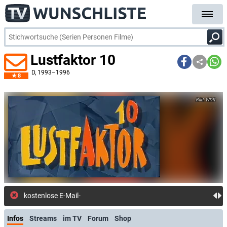
Lustfaktor 10
D
, 1993–1996
8
WDR
kostenlose E-Mail-Benachrichtigun
Infos
Streams
im TV
Forum
Shop