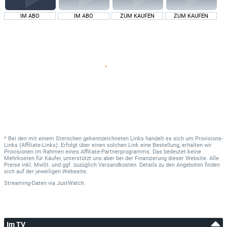
IM ABO
IM ABO
ZUM KAUFEN
ZUM KAUFEN
* Bei den mit einem Sternchen gekennzeichneten Links handelt es sich um Provisions-
Links (Affiliate-Links). Erfolgt über einen solchen Link eine Bestellung, erhalten wir
Provisionen im Rahmen eines Affiliate-Partnerprogramms. Das bedeutet keine
Mehrkosten für Käufer, unterstützt uns aber bei der Finanzierung dieser Website. Alle
Preise inkl. MwSt. und ggf. zuzüglich Versandkosten. Details zu den Angeboten finden
sich auf der jeweiligen Webseite.
Streaming-Daten
via
JustWatch.
Im TV