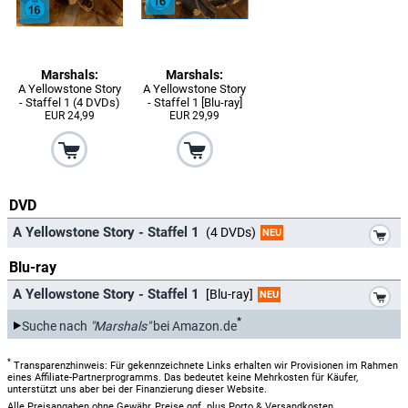
Marshals:
Marshals:
A Yellowstone Story
A Yellowstone Story
- Staffel 1 (4 DVDs)
- Staffel 1 [Blu-ray]
EUR 24,99
EUR 29,99
DVD
*
A Yellowstone Story - Staffel 1
(4 DVDs)
NEU
Blu-ray
*
A Yellowstone Story - Staffel 1
[Blu-ray]
NEU
*
Suche nach
"Marshals"
bei Amazon.de
*
Transparenzhinweis: Für gekennzeichnete Links erhalten wir Provisionen im Rahmen
eines Affiliate-Partnerprogramms. Das bedeutet keine Mehrkosten für Käufer,
unterstützt uns aber bei der Finanzierung dieser Website.
Alle Preisangaben ohne Gewähr, Preise ggf. plus Porto & Versandkosten.