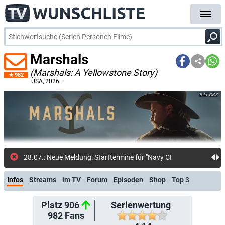
Marshals
(Marshals: A Yellowstone Story)
982
USA
, 2026–
CBS
28.07.: Neue Meldung: Starttermine für "Navy CIS", "Tracker", "Fire Countr
Infos
Streams
im TV
Forum
Episoden
Shop
Top 3
Platz 906
Serienwertung
982
Fans