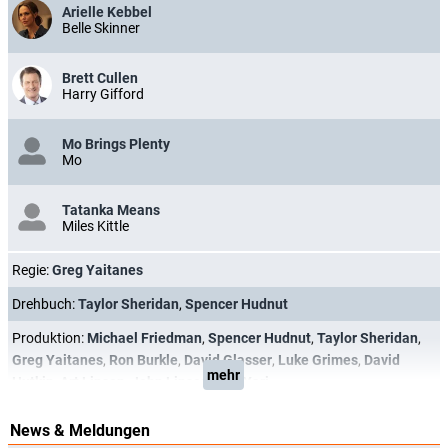
Arielle Kebbel
Belle Skinner
Brett Cullen
Harry Gifford
Mo Brings Plenty
Mo
Tatanka Means
Miles Kittle
Regie:
Greg Yaitanes
Drehbuch:
Taylor Sheridan
,
Spencer Hudnut
Produktion:
Michael Friedman
,
Spencer Hudnut
,
Taylor Sheridan
,
Greg Yaitanes
,
Ron Burkle
,
David Glasser
,
Luke Grimes
,
David
mehr
Hutkin
,
Art Linson
,
John Linson
,
Bob Yari
News & Meldungen