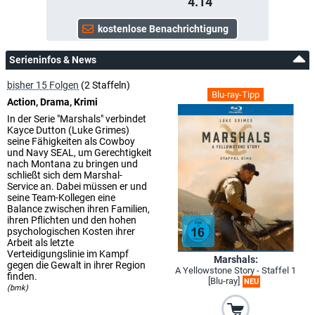
4.14
Serieninfos & News
bisher 15 Folgen
(2 Staffeln)
Blu-ray-Tipp
Action, Drama, Krimi
In der Serie "Marshals" verbindet
Kayce Dutton (Luke Grimes)
seine Fähigkeiten als Cowboy
und Navy SEAL, um Gerechtigkeit
nach Montana zu bringen und
schließt sich dem Marshal-
Service an. Dabei müssen er und
seine Team-Kollegen eine
Balance zwischen ihren Familien,
ihren Pflichten und den hohen
psychologischen Kosten ihrer
Arbeit als letzte
Verteidigungslinie im Kampf
Marshals:
gegen die Gewalt in ihrer Region
A Yellowstone Story - Staffel 1
finden.
[Blu-ray]
NEU
(bmk)