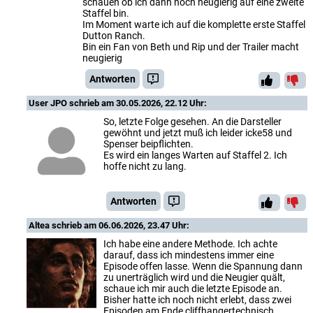
schauen ob ich dann noch neugierig auf eine zweite
Staffel bin.
Im Moment warte ich auf die komplette erste Staffel
Dutton Ranch.
Bin ein Fan von Beth und Rip und der Trailer macht
neugierig
Antworten
User JPO
schrieb am 30.05.2026, 22.12 Uhr:
So, letzte Folge gesehen. An die Darsteller
gewöhnt und jetzt muß ich leider icke58 und
Spenser beipflichten.
Es wird ein langes Warten auf Staffel 2. Ich
hoffe nicht zu lang.
Antworten
Altea
schrieb am 06.06.2026, 23.47 Uhr:
Ich habe eine andere Methode. Ich achte
darauf, dass ich mindestens immer eine
Episode offen lasse. Wenn die Spannung dann
zu unerträglich wird und die Neugier quält,
schaue ich mir auch die letzte Episode an.
Bisher hatte ich noch nicht erlebt, dass zwei
Episoden am Ende cliffhangertechnisch