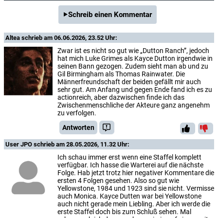
Schreib einen Kommentar
Altea
schrieb am 06.06.2026, 23.52 Uhr:
Zwar ist es nicht so gut wie „Dutton Ranch”, jedoch
hat mich Luke Grimes als Kayce Dutton irgendwie in
seinen Bann gezogen. Zudem sieht man ab und zu
Gil Birmingham als Thomas Rainwater. Die
Männerfreundschaft der beiden gefällt mir auch
sehr gut. Am Anfang und gegen Ende fand ich es zu
actionreich, aber dazwischen finde ich das
Zwischenmenschliche der Akteure ganz angenehm
zu verfolgen.
Antworten
User JPO
schrieb am 28.05.2026, 11.32 Uhr:
Ich schau immer erst wenn eine Staffel komplett
verfügbar. Ich hasse die Warterei auf die nächste
Folge. Hab jetzt trotz hier negativer Kommentare die
ersten 4 Folgen gesehen. Also so gut wie
Yellowstone, 1984 und 1923 sind sie nicht. Vermisse
auch Monica. Kayce Dutten war bei Yellowstone
auch nicht gerade mein Liebling. Aber ich werde die
erste Staffel doch bis zum Schluß sehen. Mal