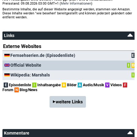
Preisstand: 09.08.2026 03:00 GMT+1 (
Mehr Informationen
)
Bestimmte Inhalte, die auf dieser Website angezeigt werden, stammen von Amazon.
Diese Inhalte werden "wie besehen" bereitgestellt und können jederzeit geändert oder
entfernt werden.
Links
Externe Websites
Fernsehserien.de (Episodenliste)
E
Official Website
I
B
Wikipedia: Marshals
I
E
Episodenliste
I
Inhaltsangabe
B
Bilder
A
Audio/Musik
V
Videos
F
Forum
N
Blog/News
weitere Links
Kommentare