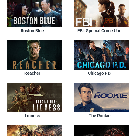
Boston Blue
FBI: Special Crime Unit
Reacher
Chicago P.D.
Lioness
The Rookie