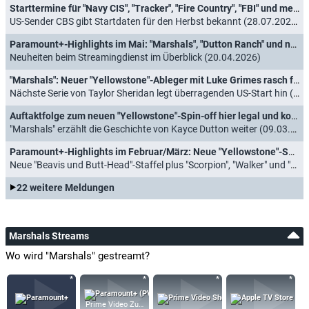
Starttermine für "Navy CIS", "Tracker", "Fire Country", "FBI" und mehr bestätigt
US-Sender CBS gibt Startdaten für den Herbst bekannt (28.07.2026)
Paramount+-Highlights im Mai: "Marshals", "Dutton Ranch" und neue Staffel von "SkyMed"
Neuheiten beim Streamingdienst im Überblick (20.04.2026)
"Marshals": Neuer "Yellowstone"-Ableger mit Luke Grimes rasch für eine zweite Staffel verlängert
Nächste Serie von Taylor Sheridan legt überragenden US-Start hin (13.03.2026)
Auftaktfolge zum neuen "Yellowstone"-Spin-off hier legal und kostenlos streamen
"Marshals" erzählt die Geschichte von Kayce Dutton weiter (09.03.2026)
Paramount+-Highlights im Februar/März: Neue "Yellowstone"-Spin-Offs "Marshals" und "The Madison"
Neue "Beavis und Butt-Head"-Staffel plus "Scorpion", "Walker" und "Ghosts" (27.01.2026)
22 weitere Meldungen
Marshals Streams
Wo wird "Marshals" gestreamt?
Prime Video Zusatz-Kanäle