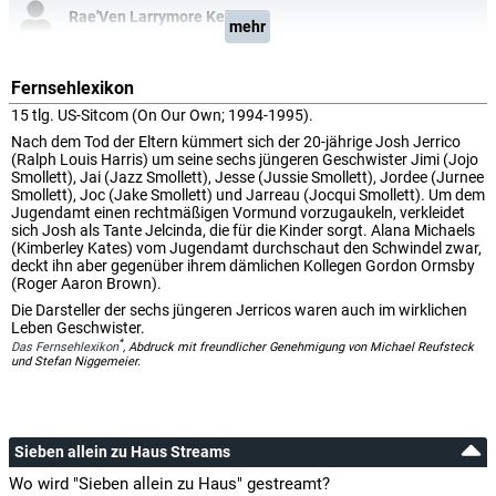
Rae'Ven Larrymore Kelly
mehr
Fernsehlexikon
15 tlg. US-Sitcom (On Our Own; 1994-1995).
Nach dem Tod der Eltern kümmert sich der 20-jährige Josh Jerrico
(Ralph Louis Harris) um seine sechs jüngeren Geschwister Jimi (Jojo
Smollett), Jai (Jazz Smollett), Jesse (Jussie Smollett), Jordee (Jurnee
Smollett), Joc (Jake Smollett) und Jarreau (Jocqui Smollett). Um dem
Jugendamt einen rechtmäßigen Vormund vorzugaukeln, verkleidet
sich Josh als Tante Jelcinda, die für die Kinder sorgt. Alana Michaels
(Kimberley Kates) vom Jugendamt durchschaut den Schwindel zwar,
deckt ihn aber gegenüber ihrem dämlichen Kollegen Gordon Ormsby
(Roger Aaron Brown).
Die Darsteller der sechs jüngeren Jerricos waren auch im wirklichen
Leben Geschwister.
*
Das Fernsehlexikon
, Abdruck mit freundlicher Genehmigung von Michael Reufsteck
und Stefan Niggemeier.
Sieben allein zu Haus Streams
Wo wird "Sieben allein zu Haus" gestreamt?