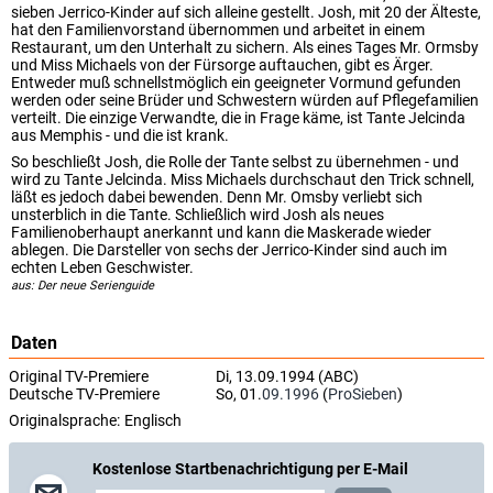
sieben Jerrico-Kinder auf sich alleine gestellt. Josh, mit 20 der Älteste,
hat den Familienvorstand übernommen und arbeitet in einem
Restaurant, um den Unterhalt zu sichern. Als eines Tages Mr. Ormsby
und Miss Michaels von der Fürsorge auftauchen, gibt es Ärger.
Entweder muß schnellstmöglich ein geeigneter Vormund gefunden
werden oder seine Brüder und Schwestern würden auf Pflegefamilien
verteilt. Die einzige Verwandte, die in Frage käme, ist Tante Jelcinda
aus Memphis - und die ist krank.
So beschließt Josh, die Rolle der Tante selbst zu übernehmen - und
wird zu Tante Jelcinda. Miss Michaels durchschaut den Trick schnell,
läßt es jedoch dabei bewenden. Denn Mr. Omsby verliebt sich
unsterblich in die Tante. Schließlich wird Josh als neues
Familienoberhaupt anerkannt und kann die Maskerade wieder
ablegen. Die Darsteller von sechs der Jerrico-Kinder sind auch im
echten Leben Geschwister.
aus: Der neue Serienguide
Daten
Original TV-Premiere
Di, 13.09.1994 (ABC)
Deutsche TV-Premiere
So, 01.
09.1996
(
ProSieben
)
Originalsprache:
Englisch
Kostenlose Startbenachrichtigung per E-Mail