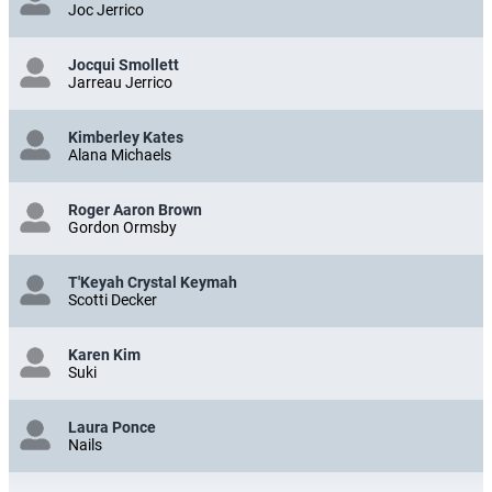
Joc Jerrico
Jocqui Smollett
Jarreau Jerrico
Kimberley Kates
Alana Michaels
Roger Aaron Brown
Gordon Ormsby
T'Keyah Crystal Keymah
Scotti Decker
Karen Kim
Suki
Laura Ponce
Nails