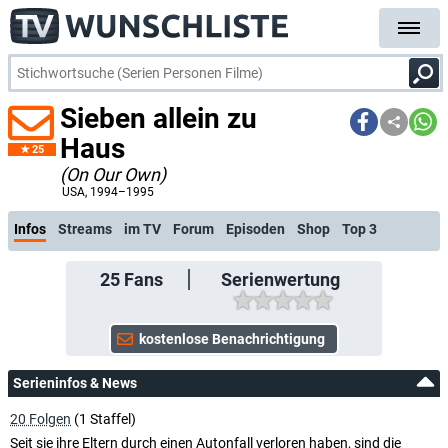
Sieben allein zu
Haus
25
(On Our Own)
kostenlose E-Mail-
USA
, 1994–1995
Infos
Streams
im TV
Forum
Episoden
Shop
Top 3
25
Fans
Serienwertung
Serieninfos & News
20 Folgen
(1 Staffel)
Seit sie ihre Eltern durch einen Autonfall verloren haben, sind die