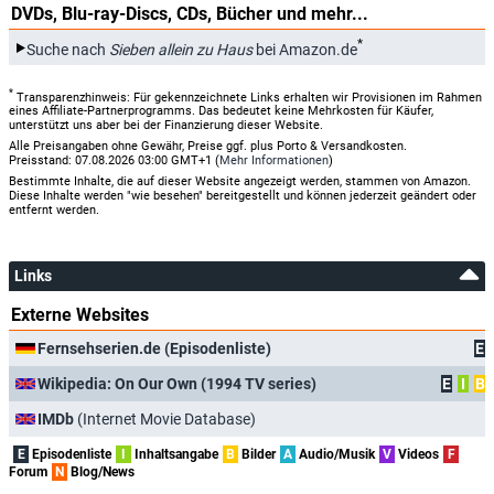
DVDs, Blu-ray-Discs, CDs, Bücher und mehr...
*
Suche nach
Sieben allein zu Haus
bei Amazon.de
*
Transparenzhinweis: Für gekennzeichnete Links erhalten wir Provisionen im Rahmen
eines Affiliate-Partnerprogramms. Das bedeutet keine Mehrkosten für Käufer,
unterstützt uns aber bei der Finanzierung dieser Website.
Alle Preisangaben ohne Gewähr, Preise ggf. plus Porto & Versandkosten.
Preisstand: 07.08.2026 03:00 GMT+1 (
Mehr Informationen
)
Bestimmte Inhalte, die auf dieser Website angezeigt werden, stammen von Amazon.
Diese Inhalte werden "wie besehen" bereitgestellt und können jederzeit geändert oder
entfernt werden.
Links
Externe Websites
Fernsehserien.de (Episodenliste)
E
Wikipedia: On Our Own (1994 TV series)
E
I
B
IMDb
(Internet Movie Database)
E
Episodenliste
I
Inhaltsangabe
B
Bilder
A
Audio/Musik
V
Videos
F
Forum
N
Blog/News